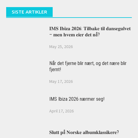
SISTE ARTIKLER
𝐈𝐌𝐒 𝐈𝐛𝐢𝐳𝐚 𝟐𝟎𝟐𝟔: 𝐓𝐢𝐥𝐛𝐚𝐤𝐞 𝐭𝐢𝐥 𝐝𝐚𝐧𝐬𝐞𝐠𝐮𝐥𝐯𝐞𝐭
– 𝐦𝐞𝐧 𝐡𝐯𝐞𝐦 𝐞𝐢𝐞𝐫 𝐝𝐞𝐭 𝐧å?
May 25, 2026
Når det fjerne blir nært, og det nære blir
fjernt!
May 17, 2026
IMS Ibiza 2026 nærmer seg!
April 17, 2026
𝐒𝐥𝐮𝐭𝐭 𝐩å 𝐍𝐨𝐫𝐬𝐤𝐞 𝐚𝐥𝐛𝐮𝐦𝐤𝐥𝐚𝐬𝐬𝐢𝐤𝐞𝐫𝐞?