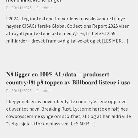
30/11/2025
admin
I 2024 steg inntektene for verdens musikkskapere til nye
høyder. CISACs ferske Global Collections Report 2025 viser
at royaltyinntektene økte med 7,2 %, til hele €12,59
milliarder – drevet fram av digital vekst og et
[LES MER…]
𝐍å 𝐥𝐢𝐠𝐠𝐞𝐫 𝐞𝐧 𝟏𝟎𝟎% 𝐀𝐈 /𝐝𝐚𝐭𝐚 – 𝐩𝐫𝐨𝐝𝐮𝐬𝐞𝐫𝐭
𝐜𝐨𝐮𝐧𝐭𝐫𝐲-𝐥å𝐭 𝐩å 𝐭𝐨𝐩𝐩𝐞𝐧 𝐚𝐯 𝐁𝐢𝐥𝐥𝐛𝐨𝐚𝐫𝐝 𝐥𝐢𝐬𝐭𝐞𝐧𝐞 𝐢 𝐮𝐬𝐚
30/11/2025
admin
I begynnelsen av november lyste countrylistene opp med
et uventet navn: Breaking Rust. Lytterne hørte en røff, hes
cowboystemme synge om stolthet, slit og at han aldri ville
“selge sjela si for en plass ved
[LES MER…]