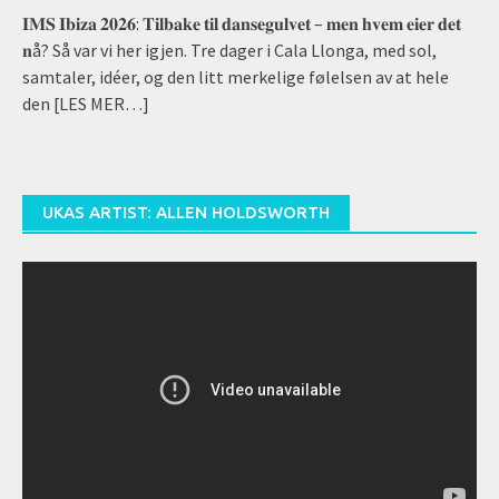
𝐈𝐌𝐒 𝐈𝐛𝐢𝐳𝐚 𝟐𝟎𝟐𝟔: 𝐓𝐢𝐥𝐛𝐚𝐤𝐞 𝐭𝐢𝐥 𝐝𝐚𝐧𝐬𝐞𝐠𝐮𝐥𝐯𝐞𝐭 – 𝐦𝐞𝐧 𝐡𝐯𝐞𝐦 𝐞𝐢𝐞𝐫 𝐝𝐞𝐭
𝐧å? Så var vi her igjen. Tre dager i Cala Llonga, med sol,
samtaler, idéer, og den litt merkelige følelsen av at hele
den
[LES MER…]
UKAS ARTIST: ALLEN HOLDSWORTH