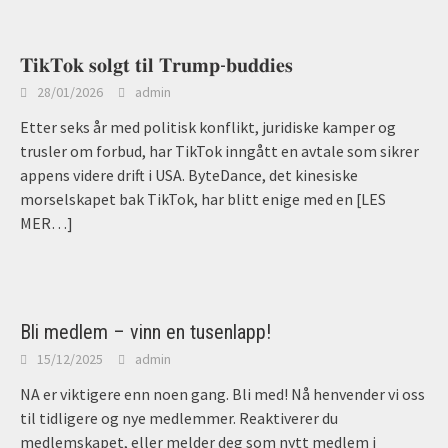
𝐓𝐢𝐤𝐓𝐨𝐤 𝐬𝐨𝐥𝐠𝐭 𝐭𝐢𝐥 𝐓𝐫𝐮𝐦𝐩-𝐛𝐮𝐝𝐝𝐢𝐞𝐬
28/01/2026
admin
Etter seks år med politisk konflikt, juridiske kamper og
trusler om forbud, har TikTok inngått en avtale som sikrer
appens videre drift i USA. ByteDance, det kinesiske
morselskapet bak TikTok, har blitt enige med en
[LES
MER…]
Bli medlem – vinn en tusenlapp!
15/12/2025
admin
NA er viktigere enn noen gang. Bli med! Nå henvender vi oss
til tidligere og nye medlemmer. Reaktiverer du
medlemskapet, eller melder deg som nytt medlem i