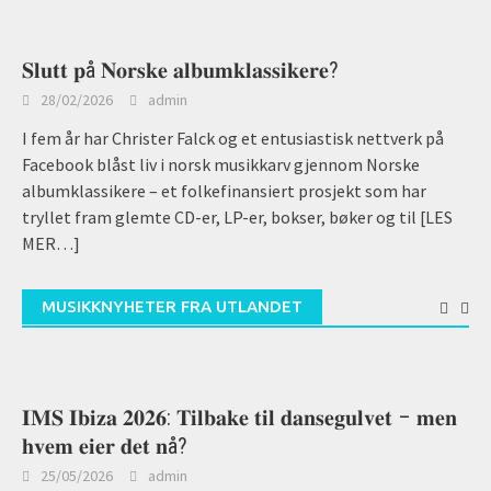
𝐒𝐥𝐮𝐭𝐭 𝐩å 𝐍𝐨𝐫𝐬𝐤𝐞 𝐚𝐥𝐛𝐮𝐦𝐤𝐥𝐚𝐬𝐬𝐢𝐤𝐞𝐫𝐞?
28/02/2026
admin
I fem år har Christer Falck og et entusiastisk nettverk på
Facebook blåst liv i norsk musikkarv gjennom Norske
albumklassikere – et folkefinansiert prosjekt som har
tryllet fram glemte CD-er, LP-er, bokser, bøker og til
[LES
MER…]
MUSIKKNYHETER FRA UTLANDET
𝐈𝐌𝐒 𝐈𝐛𝐢𝐳𝐚 𝟐𝟎𝟐𝟔: 𝐓𝐢𝐥𝐛𝐚𝐤𝐞 𝐭𝐢𝐥 𝐝𝐚𝐧𝐬𝐞𝐠𝐮𝐥𝐯𝐞𝐭 – 𝐦𝐞𝐧
𝐡𝐯𝐞𝐦 𝐞𝐢𝐞𝐫 𝐝𝐞𝐭 𝐧å?
25/05/2026
admin