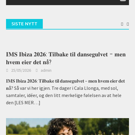
SISTE NYTT
𝐈𝐌𝐒 𝐈𝐛𝐢𝐳𝐚 𝟐𝟎𝟐𝟔: 𝐓𝐢𝐥𝐛𝐚𝐤𝐞 𝐭𝐢𝐥 𝐝𝐚𝐧𝐬𝐞𝐠𝐮𝐥𝐯𝐞𝐭 – 𝐦𝐞𝐧
𝐡𝐯𝐞𝐦 𝐞𝐢𝐞𝐫 𝐝𝐞𝐭 𝐧å?
25/05/2026
admin
𝐈𝐌𝐒 𝐈𝐛𝐢𝐳𝐚 𝟐𝟎𝟐𝟔: 𝐓𝐢𝐥𝐛𝐚𝐤𝐞 𝐭𝐢𝐥 𝐝𝐚𝐧𝐬𝐞𝐠𝐮𝐥𝐯𝐞𝐭 – 𝐦𝐞𝐧 𝐡𝐯𝐞𝐦 𝐞𝐢𝐞𝐫 𝐝𝐞𝐭
𝐧å? Så var vi her igjen. Tre dager i Cala Llonga, med sol,
samtaler, idéer, og den litt merkelige følelsen av at hele
den
[LES MER…]