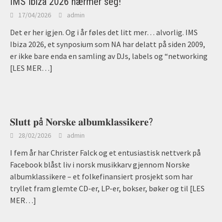
IMS Ibiza 2026 nærmer seg!
17/04/2026
admin
Det er her igjen. Og i år føles det litt mer… alvorlig. IMS
Ibiza 2026, et synposium som NA har delatt på siden 2009,
er ikke bare enda en samling av DJs, labels og “networking
[LES MER…]
𝐒𝐥𝐮𝐭𝐭 𝐩å 𝐍𝐨𝐫𝐬𝐤𝐞 𝐚𝐥𝐛𝐮𝐦𝐤𝐥𝐚𝐬𝐬𝐢𝐤𝐞𝐫𝐞?
28/02/2026
admin
I fem år har Christer Falck og et entusiastisk nettverk på
Facebook blåst liv i norsk musikkarv gjennom Norske
albumklassikere – et folkefinansiert prosjekt som har
tryllet fram glemte CD-er, LP-er, bokser, bøker og til
[LES
MER…]