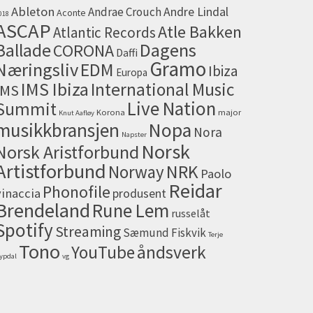
Ableton
Andrae Crouch
Andre Lindal
Aconte
018
ASCAP
Atle Bakken
Atlantic Records
Dagens
Ballade
CORONA
Daffi
Gramo
Næringsliv
EDM
Ibiza
Europa
IMS Ibiza
International Music
IMS
Live Nation
Summit
Korona
major
Knut Aafløy
musikkbransjen
Nopa
Nora
Napster
Norsk
Norsk Aristforbund
Artistforbund
NRK
Norway
Paolo
Reidar
Phonofile
vinaccia
produsent
Brendeland
Rune Lem
russelåt
Spotify
Streaming
Sæmund Fiskvik
Terje
Tono
åndsverk
YouTube
ypdal
vg