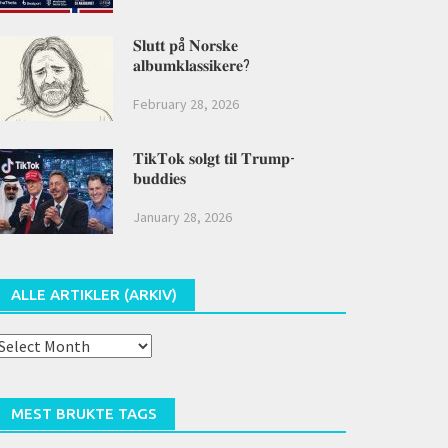
𝐒𝐥𝐮𝐭𝐭 𝐩å 𝐍𝐨𝐫𝐬𝐤𝐞
𝐚𝐥𝐛𝐮𝐦𝐤𝐥𝐚𝐬𝐬𝐢𝐤𝐞𝐫𝐞?
February 28, 2026
𝐓𝐢𝐤𝐓𝐨𝐤 𝐬𝐨𝐥𝐠𝐭 𝐭𝐢𝐥 𝐓𝐫𝐮𝐦𝐩-
𝐛𝐮𝐝𝐝𝐢𝐞𝐬
January 28, 2026
ALLE ARTIKLER (ARKIV)
lle
rtikler
arkiv)
MEST BRUKTE TAGS