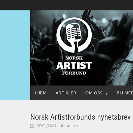
Skip
to
content
HJEM
ARTIKLER
OM OSS
BLI ME
Norsk Artistforbunds nyhetsbrev
07/01/2024
admin