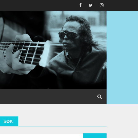
SØK
earch