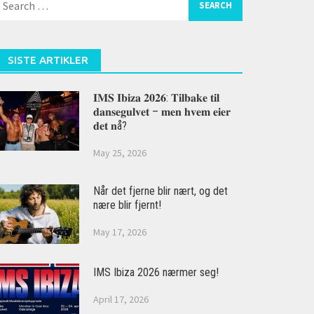
or:
SISTE ARTIKLER
𝐈𝐌𝐒 𝐈𝐛𝐢𝐳𝐚 𝟐𝟎𝟐𝟔: 𝐓𝐢𝐥𝐛𝐚𝐤𝐞 𝐭𝐢𝐥
𝐝𝐚𝐧𝐬𝐞𝐠𝐮𝐥𝐯𝐞𝐭 – 𝐦𝐞𝐧 𝐡𝐯𝐞𝐦 𝐞𝐢𝐞𝐫
𝐝𝐞𝐭 𝐧å?
May 25, 2026
Når det fjerne blir nært, og det
nære blir fjernt!
May 17, 2026
IMS Ibiza 2026 nærmer seg!
April 17, 2026