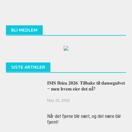
BLI MEDLEM
SISTE ARTIKLER
𝐈𝐌𝐒 𝐈𝐛𝐢𝐳𝐚 𝟐𝟎𝟐𝟔: 𝐓𝐢𝐥𝐛𝐚𝐤𝐞 𝐭𝐢𝐥 𝐝𝐚𝐧𝐬𝐞𝐠𝐮𝐥𝐯𝐞𝐭
– 𝐦𝐞𝐧 𝐡𝐯𝐞𝐦 𝐞𝐢𝐞𝐫 𝐝𝐞𝐭 𝐧å?
May 25, 2026
Når det fjerne blir nært, og det nære blir
fjernt!