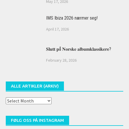
May 17, 2026
IMS Ibiza 2026 nærmer seg!
April 17, 2026
𝐒𝐥𝐮𝐭𝐭 𝐩å 𝐍𝐨𝐫𝐬𝐤𝐞 𝐚𝐥𝐛𝐮𝐦𝐤𝐥𝐚𝐬𝐬𝐢𝐤𝐞𝐫𝐞?
February 28, 2026
ALLE ARTIKLER (ARKIV)
Alle
artikler
(arkiv)
FØLG OSS PÅ INSTAGRAM