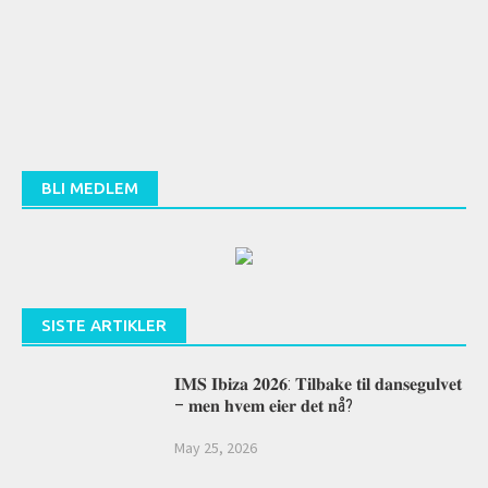
BLI MEDLEM
SISTE ARTIKLER
𝐈𝐌𝐒 𝐈𝐛𝐢𝐳𝐚 𝟐𝟎𝟐𝟔: 𝐓𝐢𝐥𝐛𝐚𝐤𝐞 𝐭𝐢𝐥 𝐝𝐚𝐧𝐬𝐞𝐠𝐮𝐥𝐯𝐞𝐭
– 𝐦𝐞𝐧 𝐡𝐯𝐞𝐦 𝐞𝐢𝐞𝐫 𝐝𝐞𝐭 𝐧å?
May 25, 2026