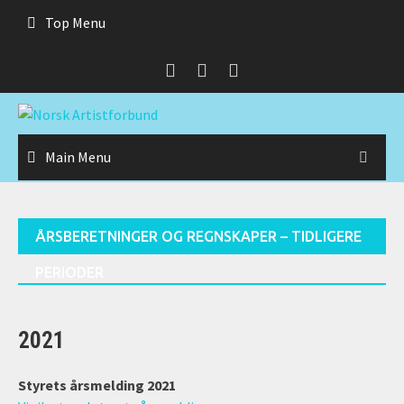
Skip
Top Menu
to
content
Main Menu
ÅRSBERETNINGER OG REGNSKAPER – TIDLIGERE
PERIODER
2021
Styrets årsmelding 2021