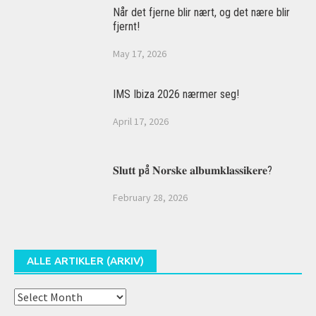
Når det fjerne blir nært, og det nære blir
fjernt!
May 17, 2026
IMS Ibiza 2026 nærmer seg!
April 17, 2026
𝐒𝐥𝐮𝐭𝐭 𝐩å 𝐍𝐨𝐫𝐬𝐤𝐞 𝐚𝐥𝐛𝐮𝐦𝐤𝐥𝐚𝐬𝐬𝐢𝐤𝐞𝐫𝐞?
February 28, 2026
ALLE ARTIKLER (ARKIV)
Alle
artikler