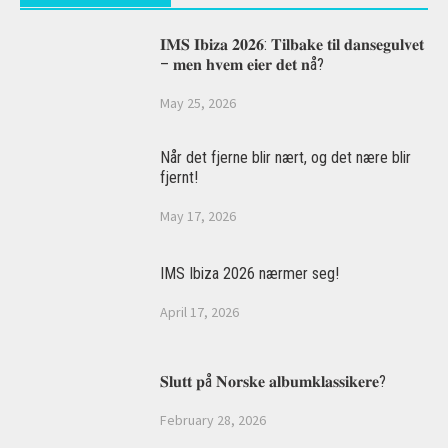
𝐈𝐌𝐒 𝐈𝐛𝐢𝐳𝐚 𝟐𝟎𝟐𝟔: 𝐓𝐢𝐥𝐛𝐚𝐤𝐞 𝐭𝐢𝐥 𝐝𝐚𝐧𝐬𝐞𝐠𝐮𝐥𝐯𝐞𝐭
– 𝐦𝐞𝐧 𝐡𝐯𝐞𝐦 𝐞𝐢𝐞𝐫 𝐝𝐞𝐭 𝐧å?
May 25, 2026
Når det fjerne blir nært, og det nære blir
fjernt!
May 17, 2026
IMS Ibiza 2026 nærmer seg!
April 17, 2026
𝐒𝐥𝐮𝐭𝐭 𝐩å 𝐍𝐨𝐫𝐬𝐤𝐞 𝐚𝐥𝐛𝐮𝐦𝐤𝐥𝐚𝐬𝐬𝐢𝐤𝐞𝐫𝐞?
February 28, 2026