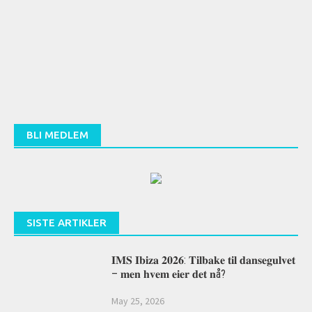
BLI MEDLEM
SISTE ARTIKLER
𝐈𝐌𝐒 𝐈𝐛𝐢𝐳𝐚 𝟐𝟎𝟐𝟔: 𝐓𝐢𝐥𝐛𝐚𝐤𝐞 𝐭𝐢𝐥 𝐝𝐚𝐧𝐬𝐞𝐠𝐮𝐥𝐯𝐞𝐭
– 𝐦𝐞𝐧 𝐡𝐯𝐞𝐦 𝐞𝐢𝐞𝐫 𝐝𝐞𝐭 𝐧å?
May 25, 2026