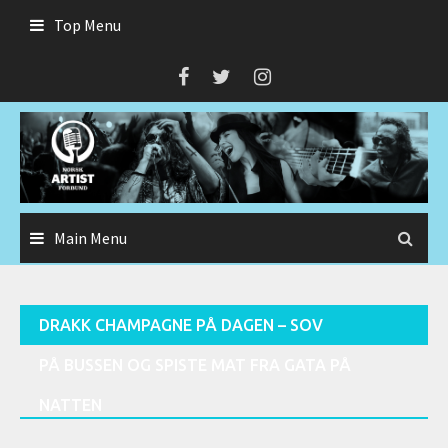
Skip
Top Menu
to
content
Main Menu
DRAKK CHAMPAGNE PÅ DAGEN – SOV
PÅ BUSSEN OG SPISTE MAT FRA GATA PÅ
NATTEN