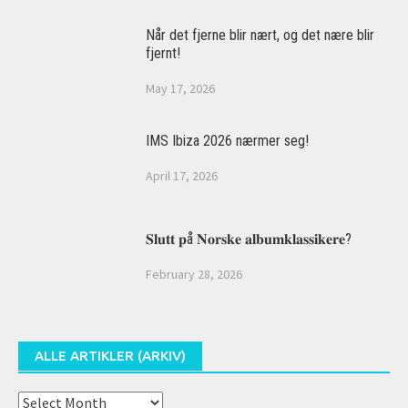
Når det fjerne blir nært, og det nære blir
fjernt!
May 17, 2026
IMS Ibiza 2026 nærmer seg!
April 17, 2026
𝐒𝐥𝐮𝐭𝐭 𝐩å 𝐍𝐨𝐫𝐬𝐤𝐞 𝐚𝐥𝐛𝐮𝐦𝐤𝐥𝐚𝐬𝐬𝐢𝐤𝐞𝐫𝐞?
February 28, 2026
ALLE ARTIKLER (ARKIV)
Alle