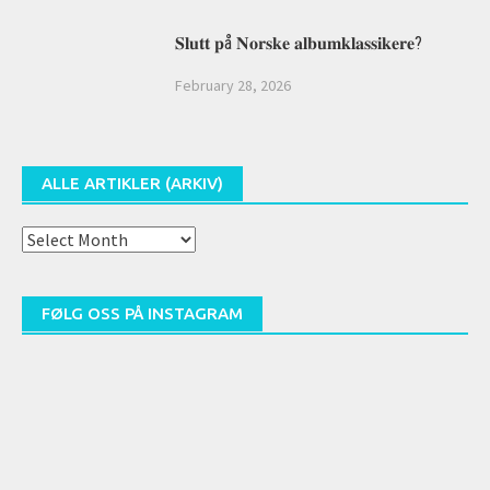
𝐒𝐥𝐮𝐭𝐭 𝐩å 𝐍𝐨𝐫𝐬𝐤𝐞 𝐚𝐥𝐛𝐮𝐦𝐤𝐥𝐚𝐬𝐬𝐢𝐤𝐞𝐫𝐞?
February 28, 2026
ALLE ARTIKLER (ARKIV)
Alle
artikler
(arkiv)
FØLG OSS PÅ INSTAGRAM