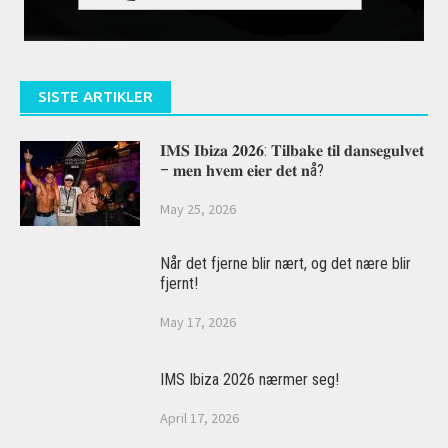
SISTE ARTIKLER
𝐈𝐌𝐒 𝐈𝐛𝐢𝐳𝐚 𝟐𝟎𝟐𝟔: 𝐓𝐢𝐥𝐛𝐚𝐤𝐞 𝐭𝐢𝐥 𝐝𝐚𝐧𝐬𝐞𝐠𝐮𝐥𝐯𝐞𝐭
– 𝐦𝐞𝐧 𝐡𝐯𝐞𝐦 𝐞𝐢𝐞𝐫 𝐝𝐞𝐭 𝐧å?
May 25, 2026
Når det fjerne blir nært, og det nære blir
fjernt!
May 17, 2026
IMS Ibiza 2026 nærmer seg!
April 17, 2026