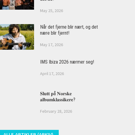
May 25, 2026
Når det fjerne blir nært, og det
nære blir fjernt!
May 17, 2026
IMS Ibiza 2026 nærmer seg!
April 17, 2026
𝐒𝐥𝐮𝐭𝐭 𝐩å 𝐍𝐨𝐫𝐬𝐤𝐞
𝐚𝐥𝐛𝐮𝐦𝐤𝐥𝐚𝐬𝐬𝐢𝐤𝐞𝐫𝐞?
February 28, 2026
ALLE ARTIKLER (ARKIV)