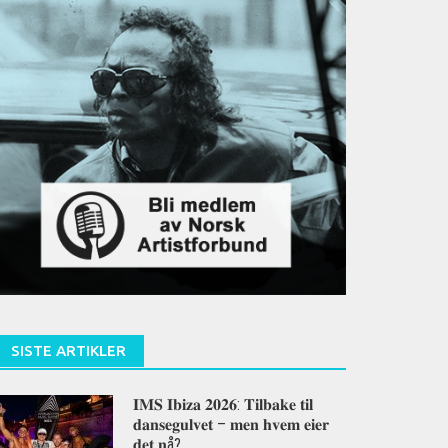
SISTE ARTIKLER
𝐈𝐌𝐒 𝐈𝐛𝐢𝐳𝐚 𝟐𝟎𝟐𝟔: 𝐓𝐢𝐥𝐛𝐚𝐤𝐞 𝐭𝐢𝐥
𝐝𝐚𝐧𝐬𝐞𝐠𝐮𝐥𝐯𝐞𝐭 – 𝐦𝐞𝐧 𝐡𝐯𝐞𝐦 𝐞𝐢𝐞𝐫
𝐝𝐞𝐭 𝐧å?