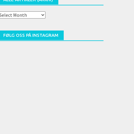
lle
rtikler
arkiv)
FØLG OSS PÅ INSTAGRAM