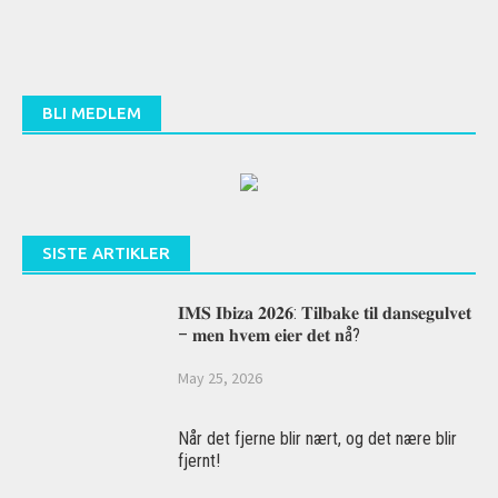
BLI MEDLEM
SISTE ARTIKLER
𝐈𝐌𝐒 𝐈𝐛𝐢𝐳𝐚 𝟐𝟎𝟐𝟔: 𝐓𝐢𝐥𝐛𝐚𝐤𝐞 𝐭𝐢𝐥 𝐝𝐚𝐧𝐬𝐞𝐠𝐮𝐥𝐯𝐞𝐭
– 𝐦𝐞𝐧 𝐡𝐯𝐞𝐦 𝐞𝐢𝐞𝐫 𝐝𝐞𝐭 𝐧å?
May 25, 2026
Når det fjerne blir nært, og det nære blir
fjernt!