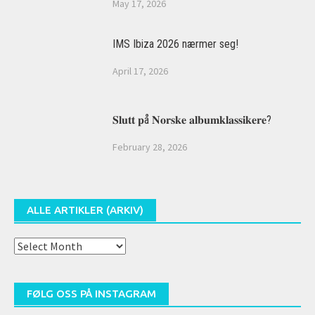
May 17, 2026
IMS Ibiza 2026 nærmer seg!
April 17, 2026
𝐒𝐥𝐮𝐭𝐭 𝐩å 𝐍𝐨𝐫𝐬𝐤𝐞 𝐚𝐥𝐛𝐮𝐦𝐤𝐥𝐚𝐬𝐬𝐢𝐤𝐞𝐫𝐞?
February 28, 2026
ALLE ARTIKLER (ARKIV)
Alle
artikler
(arkiv)
FØLG OSS PÅ INSTAGRAM