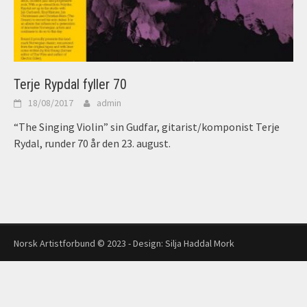
Terje Rypdal fyller 70
18/08/2017
admin
“The Singing Violin” sin Gudfar, gitarist/komponist Terje
Rydal, runder 70 år den 23. august.
Norsk Artistforbund © 2023 - Design:
Silja Haddal Mork