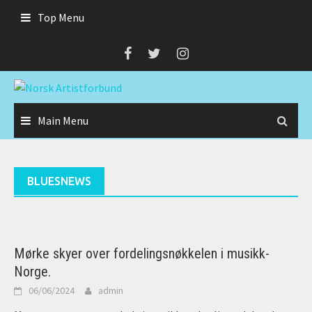
Skip
Top Menu
to
content
Main Menu
BLUESNEWS
Mørke skyer over fordelingsnøkkelen i musikk-
Norge.
06/06/2024
admin