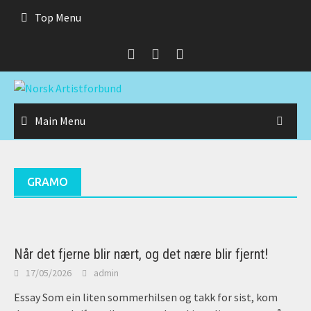
Skip
Top Menu
to
content
Main Menu
GRAMO
Når det fjerne blir nært, og det nære blir fjernt!
17/05/2026
admin
Essay Som ein liten sommerhilsen og takk for sist, kom