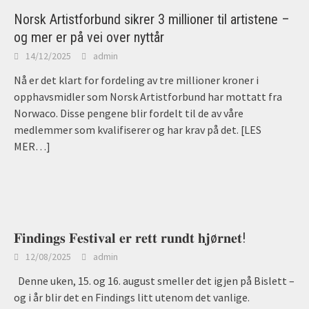
Norsk Artistforbund sikrer 3 millioner til artistene –
og mer er på vei over nyttår
14/12/2025
admin
Nå er det klart for fordeling av tre millioner kroner i
opphavsmidler som Norsk Artistforbund har mottatt fra
Norwaco. Disse pengene blir fordelt til de av våre
medlemmer som kvalifiserer og har krav på det.
[LES
MER…]
𝐅𝐢𝐧𝐝𝐢𝐧𝐠𝐬 𝐅𝐞𝐬𝐭𝐢𝐯𝐚𝐥 𝐞𝐫 𝐫𝐞𝐭𝐭 𝐫𝐮𝐧𝐝𝐭 𝐡𝐣ø𝐫𝐧𝐞𝐭!
12/08/2025
admin
Denne uken, 15. og 16. august smeller det igjen på Bislett –
og i år blir det en Findings litt utenom det vanlige.