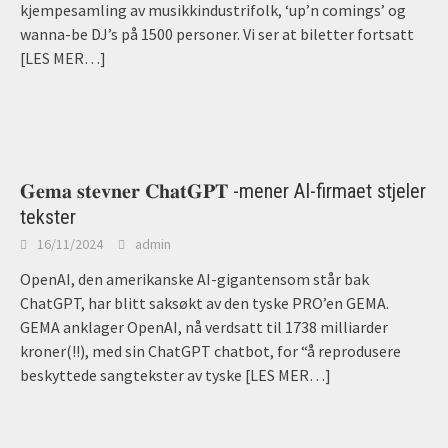
kjempesamling av musikkindustrifolk, ‘up’n comings’ og
wanna-be DJ’s på 1500 personer. Vi ser at biletter fortsatt
[LES MER…]
𝐆𝐞𝐦𝐚 𝐬𝐭𝐞𝐯𝐧𝐞𝐫 𝐂𝐡𝐚𝐭𝐆𝐏𝐓 -mener AI-firmaet stjeler
tekster
16/11/2024
admin
OpenAI, den amerikanske AI-gigantensom står bak
ChatGPT, har blitt saksøkt av den tyske PRO’en GEMA.
GEMA anklager OpenAI, nå verdsatt til 1738 milliarder
kroner(!!), med sin ChatGPT chatbot, for “å reprodusere
beskyttede sangtekster av tyske
[LES MER…]