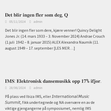
𝐃𝐞𝐭 𝐛𝐥𝐢𝐫 𝐢𝐧𝐠𝐞𝐧 𝐟𝐥𝐞𝐫 𝐬𝐨𝐦 𝐝𝐞𝐠, 𝐐
05/11/2024
admin
Det blir ingen fler som dere, kjære venner! Quincy Delight
Jones Jr. (14. mars 1933 – 3. November 2024) Andrae Crouch
(1.juli 1942 – 8. januar 2015) ALEX Alexandra Naumik (11.
august 1949 – 17. september
[LES MER…]
𝐈𝐌𝐒: 𝐄𝐥𝐞𝐤𝐭𝐫𝐨𝐧𝐢𝐬𝐤 𝐝𝐚𝐧𝐬𝐞𝐦𝐮𝐬𝐢𝐤𝐤 𝐨𝐩𝐩 𝟏𝟕% 𝐢𝐟𝐣𝐨𝐫.
28/06/2024
admin
På plass ved Ibiza IMS, eller 𝘐𝘯𝘵𝘦𝘳𝘯𝘢𝘵𝘪𝘰𝘯𝘢𝘭 𝘔𝘶𝘴𝘪𝘤
𝘚𝘶𝘮𝘮𝘪𝘵, fikk undertegnede og NA overvære en av de
viktige gjengangerne på symposiumet, nemlig IMS