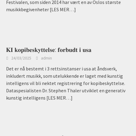
Festivalen, som siden 2014 har vært en av Oslos største
musikkbegivenheter
[LES MER…]
𝐊𝐈 𝐤𝐨𝐩𝐢𝐛𝐞𝐬𝐤𝐲𝐭𝐭𝐞𝐥𝐬𝐞: 𝐟𝐨𝐫𝐛𝐮𝐝𝐭 𝐢 𝐮𝐬𝐚
24/03/2025
admin
Det er nå bestemt i 3 rettsinstanser i usa at åndsverk,
inkludert musikk, som utelukkende er laget med kunstig
intelligens vil bli nektet registrering for kopibeskyttelse.
Dataspesialisten Dr. Stephen Thaler utviklet en generativ
kunstig intelligens
[LES MER…]