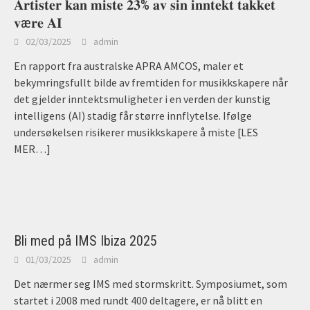
𝐀𝐫𝐭𝐢𝐬𝐭𝐞𝐫 𝐤𝐚𝐧 𝐦𝐢𝐬𝐭𝐞 𝟐𝟑% 𝐚𝐯 𝐬𝐢𝐧 𝐢𝐧𝐧𝐭𝐞𝐤𝐭 𝐭𝐚𝐤𝐤𝐞𝐭
𝐯æ𝐫𝐞 𝐀𝐈
02/03/2025
admin
En rapport fra australske APRA AMCOS, maler et
bekymringsfullt bilde av fremtiden for musikkskapere når
det gjelder inntektsmuligheter i en verden der kunstig
intelligens (AI) stadig får større innflytelse. Ifølge
undersøkelsen risikerer musikkskapere å miste
[LES
MER…]
Bli med på IMS Ibiza 2025
01/03/2025
admin
Det nærmer seg IMS med stormskritt. Symposiumet, som
startet i 2008 med rundt 400 deltagere, er nå blitt en