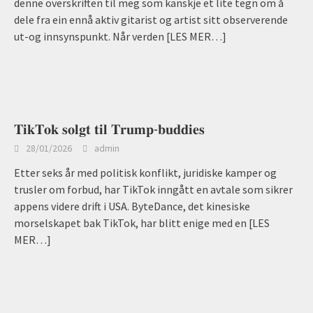
denne overskriften til meg som kanskje et lite tegn om å
dele fra ein ennå aktiv gitarist og artist sitt observerende
ut-og innsynspunkt. Når verden
[LES MER…]
𝐓𝐢𝐤𝐓𝐨𝐤 𝐬𝐨𝐥𝐠𝐭 𝐭𝐢𝐥 𝐓𝐫𝐮𝐦𝐩-𝐛𝐮𝐝𝐝𝐢𝐞𝐬
28/01/2026
admin
Etter seks år med politisk konflikt, juridiske kamper og
trusler om forbud, har TikTok inngått en avtale som sikrer
appens videre drift i USA. ByteDance, det kinesiske
morselskapet bak TikTok, har blitt enige med en
[LES
MER…]