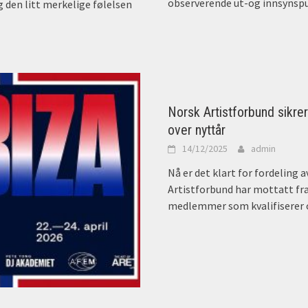
observerende ut-og innsynspu
g den litt merkelige følelsen
Norsk Artistforbund sikrer 
over nyttår
14/12/2025
admin
Nå er det klart for fordeling
Artistforbund har mottatt fra 
medlemmer som kvalifiserer o