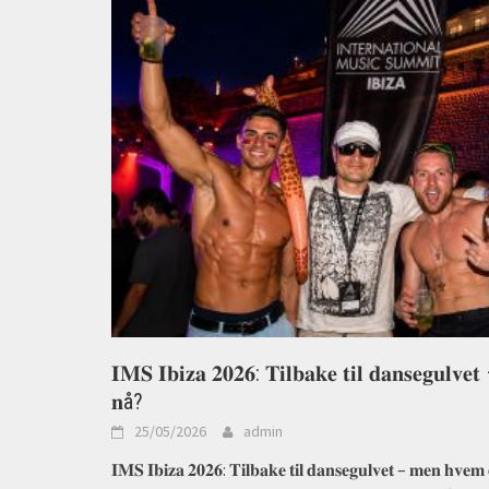
𝐈𝐌𝐒 𝐈𝐛𝐢𝐳𝐚 𝟐𝟎𝟐𝟔: 𝐓𝐢𝐥𝐛𝐚𝐤𝐞 𝐭𝐢𝐥 𝐝𝐚𝐧𝐬𝐞𝐠𝐮𝐥𝐯𝐞
𝐧å?
25/05/2026
admin
𝐈𝐌𝐒 𝐈𝐛𝐢𝐳𝐚 𝟐𝟎𝟐𝟔: 𝐓𝐢𝐥𝐛𝐚𝐤𝐞 𝐭𝐢𝐥 𝐝𝐚𝐧𝐬𝐞𝐠𝐮𝐥𝐯𝐞𝐭 – 𝐦𝐞𝐧 