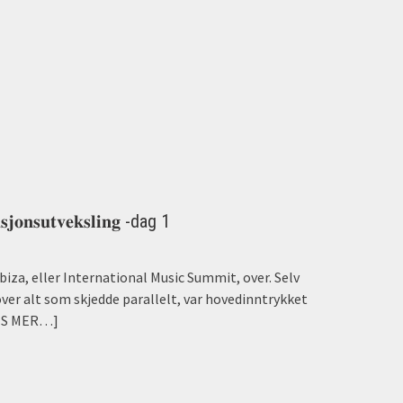
𝐬𝐣𝐨𝐧𝐬𝐮𝐭𝐯𝐞𝐤𝐬𝐥𝐢𝐧𝐠 -dag 1
biza, eller International Music Summit, over. Selv
over alt som skjedde parallelt, var hovedinntrykket
ES MER…]