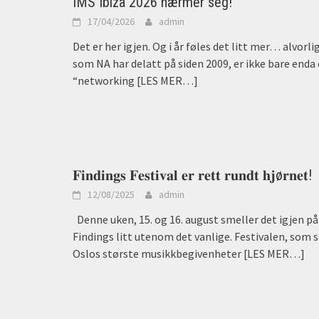
IMS Ibiza 2026 nærmer seg!
17/04/2026
admin
Det er her igjen. Og i år føles det litt mer… alvorl
som NA har delatt på siden 2009, er ikke bare enda 
“networking
[LES MER…]
𝐅𝐢𝐧𝐝𝐢𝐧𝐠𝐬 𝐅𝐞𝐬𝐭𝐢𝐯𝐚𝐥 𝐞𝐫 𝐫𝐞𝐭𝐭 𝐫𝐮𝐧𝐝𝐭 𝐡𝐣ø𝐫𝐧𝐞𝐭!
12/08/2025
admin
Denne uken, 15. og 16. august smeller det igjen på B
Findings litt utenom det vanlige. Festivalen, som 
Oslos største musikkbegivenheter
[LES MER…]