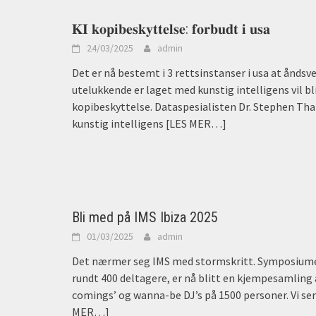
𝐊𝐈 𝐤𝐨𝐩𝐢𝐛𝐞𝐬𝐤𝐲𝐭𝐭𝐞𝐥𝐬𝐞: 𝐟𝐨𝐫𝐛𝐮𝐝𝐭 𝐢 𝐮𝐬𝐚
24/03/2025
admin
Det er nå bestemt i 3 rettsinstanser i usa at åndsv
utelukkende er laget med kunstig intelligens vil bl
kopibeskyttelse. Dataspesialisten Dr. Stephen Thal
kunstig intelligens
[LES MER…]
Bli med på IMS Ibiza 2025
01/03/2025
admin
Det nærmer seg IMS med stormskritt. Symposiume
rundt 400 deltagere, er nå blitt en kjempesamling 
comings’ og wanna-be DJ’s på 1500 personer. Vi ser 
MER…]