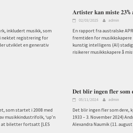
𝐀𝐫𝐭𝐢𝐬𝐭𝐞𝐫 𝐤𝐚𝐧 𝐦𝐢𝐬𝐭𝐞 𝟐𝟑% 
02/03/2025
admin
erk, inkludert musikk, som
En rapport fra australske AP
i nektet registrering for
fremtiden for musikkskapere n
er utviklet en generativ
kunstig intelligens (AI) stadi
risikerer musikkskapere å mis
𝐃𝐞𝐭 𝐛𝐥𝐢𝐫 𝐢𝐧𝐠𝐞𝐧 𝐟𝐥𝐞𝐫 𝐬𝐨𝐦
05/11/2024
admin
t, som startet i 2008 med
Det blir ingen fler som dere, 
av musikkindustrifolk, ‘up’n
1933 – 3. November 2024) Andra
at biletter fortsatt
[LES
Alexandra Naumik (11. august