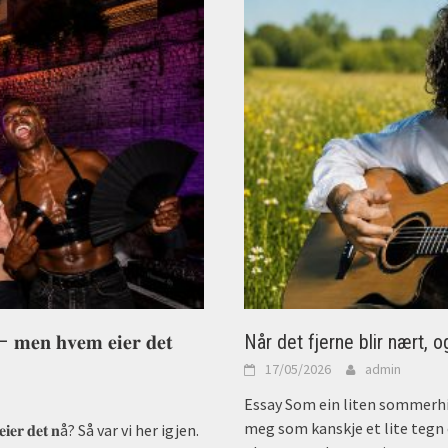
𝐭 – 𝐦𝐞𝐧 𝐡𝐯𝐞𝐦 𝐞𝐢𝐞𝐫 𝐝𝐞𝐭
Når det fjerne blir nært, o
17/05/2026
admin
Essay Som ein liten sommerhil
meg som kanskje et lite tegn o
𝐯𝐞𝐦 𝐞𝐢𝐞𝐫 𝐝𝐞𝐭 𝐧å? Så var vi her igjen.