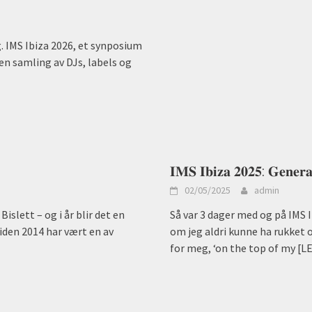
ig. IMS Ibiza 2026, et synposium
en samling av DJs, labels og
𝐈𝐌𝐒 𝐈𝐛𝐢𝐳𝐚 𝟐𝟎𝟐𝟓: 𝐆𝐞𝐧𝐞𝐫
02/05/2025
admin
islett – og i år blir det en
Så var 3 dager med og på IMS I
siden 2014 har vært en av
om jeg aldri kunne ha rukket 
for meg, ‘on the top of my
[L