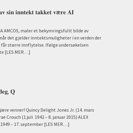
𝐚𝐯 𝐬𝐢𝐧 𝐢𝐧𝐧𝐭𝐞𝐤𝐭 𝐭𝐚𝐤𝐤𝐞𝐭 𝐯æ𝐫𝐞 𝐀𝐈
RA AMCOS, maler et bekymringsfullt bilde av
år det gjelder inntektsmuligheter i en verden der
g får større innflytelse. Ifølge undersøkelsen
te
[LES MER…]
 𝐝𝐞𝐠, 𝐐
kjære venner! Quincy Delight Jones Jr. (14. mars
e Crouch (1.juli 1942 – 8. januar 2015) ALEX
 1949 – 17. september
[LES MER…]