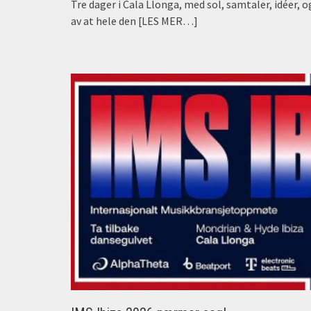
Tre dager i Cala Llonga, med sol, samtaler, idéer, o
av at hele den
[LES MER…]