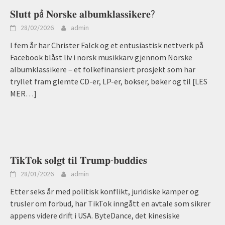
𝐒𝐥𝐮𝐭𝐭 𝐩å 𝐍𝐨𝐫𝐬𝐤𝐞 𝐚𝐥𝐛𝐮𝐦𝐤𝐥𝐚𝐬𝐬𝐢𝐤𝐞𝐫𝐞?
28/02/2026
admin
I fem år har Christer Falck og et entusiastisk nettverk på
Facebook blåst liv i norsk musikkarv gjennom Norske
albumklassikere – et folkefinansiert prosjekt som har
tryllet fram glemte CD-er, LP-er, bokser, bøker og til
[LES
MER…]
𝐓𝐢𝐤𝐓𝐨𝐤 𝐬𝐨𝐥𝐠𝐭 𝐭𝐢𝐥 𝐓𝐫𝐮𝐦𝐩-𝐛𝐮𝐝𝐝𝐢𝐞𝐬
28/01/2026
admin
Etter seks år med politisk konflikt, juridiske kamper og
trusler om forbud, har TikTok inngått en avtale som sikrer
appens videre drift i USA. ByteDance, det kinesiske