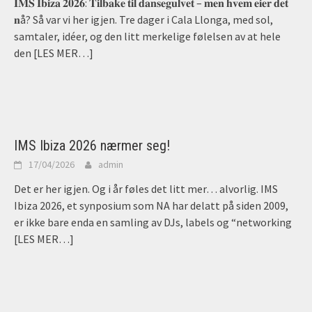
𝐈𝐌𝐒 𝐈𝐛𝐢𝐳𝐚 𝟐𝟎𝟐𝟔: 𝐓𝐢𝐥𝐛𝐚𝐤𝐞 𝐭𝐢𝐥 𝐝𝐚𝐧𝐬𝐞𝐠𝐮𝐥𝐯𝐞𝐭 – 𝐦𝐞𝐧 𝐡𝐯𝐞𝐦 𝐞𝐢𝐞𝐫 𝐝𝐞𝐭
𝐧å? Så var vi her igjen. Tre dager i Cala Llonga, med sol,
samtaler, idéer, og den litt merkelige følelsen av at hele
den
[LES MER…]
IMS Ibiza 2026 nærmer seg!
17/04/2026
admin
Det er her igjen. Og i år føles det litt mer… alvorlig. IMS
Ibiza 2026, et synposium som NA har delatt på siden 2009,
er ikke bare enda en samling av DJs, labels og “networking
[LES MER…]