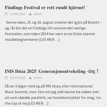
𝐅𝐢𝐧𝐝𝐢𝐧𝐠𝐬 𝐅𝐞𝐬𝐭𝐢𝐯𝐚𝐥 𝐞𝐫 𝐫𝐞𝐭𝐭 𝐫𝐮𝐧𝐝𝐭 𝐡𝐣ø𝐫𝐧𝐞𝐭!
12/08/2025
admin
Denne uken, 15. og 16. august smeller det igjen på Bislett –
og i år blir det en Findings litt utenom det vanlige.
Festivalen, som siden 2014 har vært en av Oslos største
musikkbegivenheter
[LES MER…]
𝐈𝐌𝐒 𝐈𝐛𝐢𝐳𝐚 𝟐𝟎𝟐𝟓: 𝐆𝐞𝐧𝐞𝐫𝐚𝐬𝐣𝐨𝐧𝐬𝐮𝐭𝐯𝐞𝐤𝐬𝐥𝐢𝐧𝐠 -dag 1
02/05/2025
admin
Så var 3 dager med og på IMS Ibiza, eller International
Music Summit, over. Selv om jeg aldri kunne ha rukket over
alt som skjedde parallelt, var hovedinntrykket for meg, ‘on
the top of my
[LES MER…]