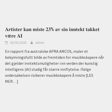
𝐀𝐫𝐭𝐢𝐬𝐭𝐞𝐫 𝐤𝐚𝐧 𝐦𝐢𝐬𝐭𝐞 𝟐𝟑% 𝐚𝐯 𝐬𝐢𝐧 𝐢𝐧𝐧𝐭𝐞𝐤𝐭 𝐭𝐚𝐤𝐤𝐞𝐭
𝐯æ𝐫𝐞 𝐀𝐈
02/03/2025
admin
En rapport fra australske APRA AMCOS, maler et
bekymringsfullt bilde av fremtiden for musikkskapere når
det gjelder inntektsmuligheter i en verden der kunstig
intelligens (AI) stadig får større innflytelse. Ifølge
undersøkelsen risikerer musikkskapere å miste
[LES
MER…]