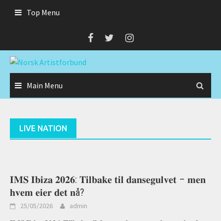
Skip
Top Menu
to
content
Main Menu
LIVE NATION
𝐈𝐌𝐒 𝐈𝐛𝐢𝐳𝐚 𝟐𝟎𝟐𝟔: 𝐓𝐢𝐥𝐛𝐚𝐤𝐞 𝐭𝐢𝐥 𝐝𝐚𝐧𝐬𝐞𝐠𝐮𝐥𝐯𝐞𝐭 – 𝐦𝐞𝐧
𝐡𝐯𝐞𝐦 𝐞𝐢𝐞𝐫 𝐝𝐞𝐭 𝐧å?
25/05/2026
admin