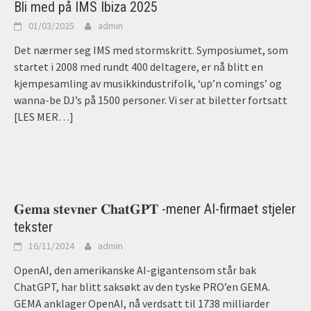
Bli med på IMS Ibiza 2025
01/03/2025
admin
Det nærmer seg IMS med stormskritt. Symposiumet, som
startet i 2008 med rundt 400 deltagere, er nå blitt en
kjempesamling av musikkindustrifolk, ‘up’n comings’ og
wanna-be DJ’s på 1500 personer. Vi ser at biletter fortsatt
[LES MER…]
𝐆𝐞𝐦𝐚 𝐬𝐭𝐞𝐯𝐧𝐞𝐫 𝐂𝐡𝐚𝐭𝐆𝐏𝐓 -mener AI-firmaet stjeler
tekster
16/11/2024
admin
OpenAI, den amerikanske AI-gigantensom står bak
ChatGPT, har blitt saksøkt av den tyske PRO’en GEMA.
GEMA anklager OpenAI, nå verdsatt til 1738 milliarder