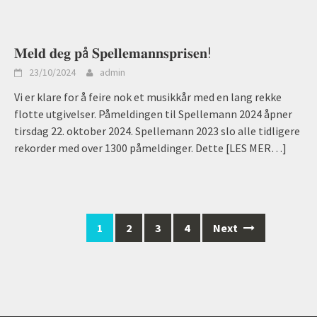
𝐌𝐞𝐥𝐝 𝐝𝐞𝐠 𝐩å 𝐒𝐩𝐞𝐥𝐥𝐞𝐦𝐚𝐧𝐧𝐬𝐩𝐫𝐢𝐬𝐞𝐧!
23/10/2024
admin
Vi er klare for å feire nok et musikkår med en lang rekke
flotte utgivelser. Påmeldingen til Spellemann 2024 åpner
tirsdag 22. oktober 2024. Spellemann 2023 slo alle tidligere
rekorder med over 1300 påmeldinger. Dette
[LES MER…]
Posts
1
2
3
4
Next
navigation