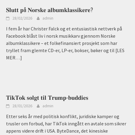
𝐒𝐥𝐮𝐭𝐭 𝐩å 𝐍𝐨𝐫𝐬𝐤𝐞 𝐚𝐥𝐛𝐮𝐦𝐤𝐥𝐚𝐬𝐬𝐢𝐤𝐞𝐫𝐞?
28/02/2026
admin
I fem år har Christer Falck og et entusiastisk nettverk på
Facebook blåst liv i norsk musikkarv gjennom Norske
albumklassikere – et folkefinansiert prosjekt som har
tryllet fram glemte CD-er, LP-er, bokser, bøker og til
[LES
MER…]
𝐓𝐢𝐤𝐓𝐨𝐤 𝐬𝐨𝐥𝐠𝐭 𝐭𝐢𝐥 𝐓𝐫𝐮𝐦𝐩-𝐛𝐮𝐝𝐝𝐢𝐞𝐬
28/01/2026
admin
Etter seks år med politisk konflikt, juridiske kamper og
trusler om forbud, har TikTok inngått en avtale som sikrer
appens videre drift i USA. ByteDance, det kinesiske