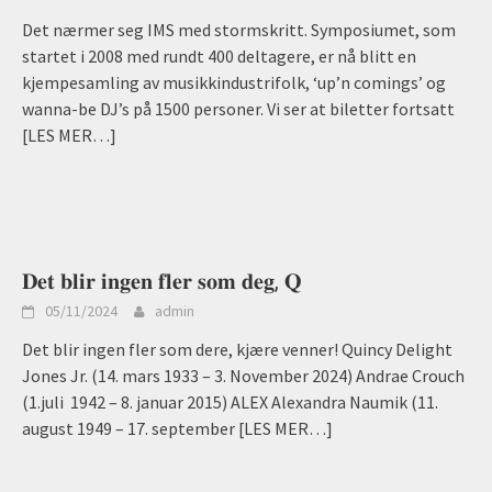
Det nærmer seg IMS med stormskritt. Symposiumet, som
startet i 2008 med rundt 400 deltagere, er nå blitt en
kjempesamling av musikkindustrifolk, ‘up’n comings’ og
wanna-be DJ’s på 1500 personer. Vi ser at biletter fortsatt
[LES MER…]
𝐃𝐞𝐭 𝐛𝐥𝐢𝐫 𝐢𝐧𝐠𝐞𝐧 𝐟𝐥𝐞𝐫 𝐬𝐨𝐦 𝐝𝐞𝐠, 𝐐
05/11/2024
admin
Det blir ingen fler som dere, kjære venner! Quincy Delight
Jones Jr. (14. mars 1933 – 3. November 2024) Andrae Crouch
(1.juli 1942 – 8. januar 2015) ALEX Alexandra Naumik (11.
august 1949 – 17. september
[LES MER…]