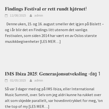
𝐅𝐢𝐧𝐝𝐢𝐧𝐠𝐬 𝐅𝐞𝐬𝐭𝐢𝐯𝐚𝐥 𝐞𝐫 𝐫𝐞𝐭𝐭 𝐫𝐮𝐧𝐝𝐭 𝐡𝐣ø𝐫𝐧𝐞𝐭!
12/08/2025
admin
Denne uken, 15. og 16. august smeller det igjen på Bislett –
og i år blir det en Findings litt utenom det vanlige.
Festivalen, som siden 2014 har vært en av Oslos største
musikkbegivenheter
[LES MER…]
𝐈𝐌𝐒 𝐈𝐛𝐢𝐳𝐚 𝟐𝟎𝟐𝟓: 𝐆𝐞𝐧𝐞𝐫𝐚𝐬𝐣𝐨𝐧𝐬𝐮𝐭𝐯𝐞𝐤𝐬𝐥𝐢𝐧𝐠 -dag 1
02/05/2025
admin
Så var 3 dager med og på IMS Ibiza, eller International
Music Summit, over. Selv om jeg aldri kunne ha rukket over
alt som skjedde parallelt, var hovedinntrykket for meg, ‘on
the top of my
[LES MER…]