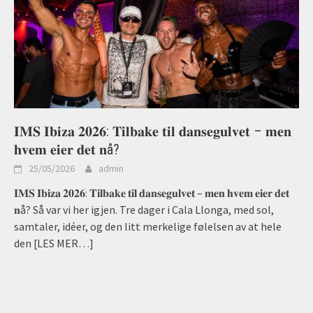
𝐈𝐌𝐒 𝐈𝐛𝐢𝐳𝐚 𝟐𝟎𝟐𝟔: 𝐓𝐢𝐥𝐛𝐚𝐤𝐞 𝐭𝐢𝐥 𝐝𝐚𝐧𝐬𝐞𝐠𝐮𝐥𝐯𝐞𝐭 – 𝐦𝐞𝐧
𝐡𝐯𝐞𝐦 𝐞𝐢𝐞𝐫 𝐝𝐞𝐭 𝐧å?
25/05/2026
admin
𝐈𝐌𝐒 𝐈𝐛𝐢𝐳𝐚 𝟐𝟎𝟐𝟔: 𝐓𝐢𝐥𝐛𝐚𝐤𝐞 𝐭𝐢𝐥 𝐝𝐚𝐧𝐬𝐞𝐠𝐮𝐥𝐯𝐞𝐭 – 𝐦𝐞𝐧 𝐡𝐯𝐞𝐦 𝐞𝐢𝐞𝐫 𝐝𝐞𝐭
𝐧å? Så var vi her igjen. Tre dager i Cala Llonga, med sol,
samtaler, idéer, og den litt merkelige følelsen av at hele
den
[LES MER…]