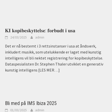
𝐊𝐈 𝐤𝐨𝐩𝐢𝐛𝐞𝐬𝐤𝐲𝐭𝐭𝐞𝐥𝐬𝐞: 𝐟𝐨𝐫𝐛𝐮𝐝𝐭 𝐢 𝐮𝐬𝐚
24/03/2025
admin
Det er nå bestemt i 3 rettsinstanser i usa at åndsverk,
inkludert musikk, som utelukkende er laget med kunstig
intelligens vil bli nektet registrering for kopibeskyttelse.
Dataspesialisten Dr. Stephen Thaler utviklet en generativ
kunstig intelligens
[LES MER…]
Bli med på IMS Ibiza 2025
01/03/2025
admin