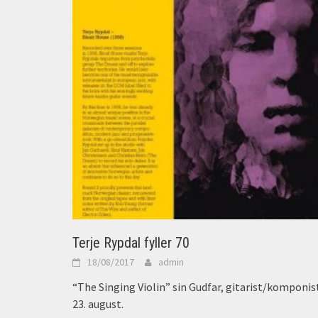
Terje Rypdal fyller 70
18/08/2017
admin
“The Singing Violin” sin Gudfar, gitarist/komponist
23. august.