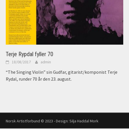
Terje Rypdal fyller 70
18/08/2017
admin
“The Singing Violin” sin Gudfar, gitarist/komponist Terje
Rydal, runder 70 år den 23. august.
Norsk Artistforbund © 2023 - Design:
Silja Haddal Mork