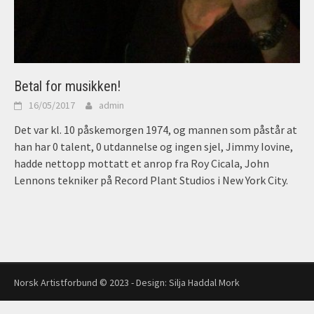
Betal for musikken!
16/05/2017
admin
Det var kl. 10 påskemorgen 1974, og mannen som påstår at
han har 0 talent, 0 utdannelse og ingen sjel, Jimmy Iovine,
hadde nettopp mottatt et anrop fra Roy Cicala, John
Lennons tekniker på Record Plant Studios i New York City.
Norsk Artistforbund © 2023 - Design:
Silja Haddal Mork