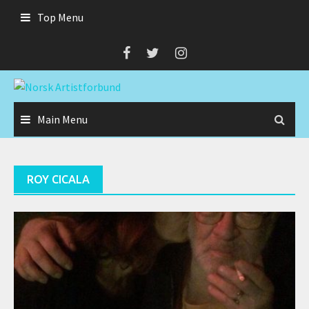
Skip
Top Menu
to
content
Main Menu
ROY CICALA