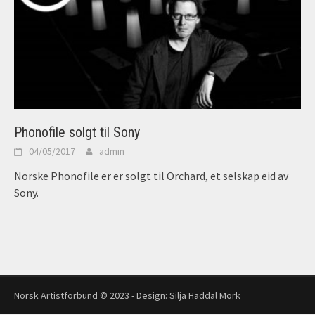
Phonofile solgt til Sony
04/05/2017
admin
Norske Phonofile er er solgt til Orchard, et selskap eid av
Sony.
Norsk Artistforbund © 2023 - Design:
Silja Haddal Mork