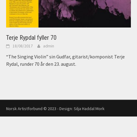
Terje Rypdal fyller 70
18/08/2017
admin
“The Singing Violin” sin Gudfar, gitarist/komponist Terje
Rydal, runder 70 år den 23. august.
Norsk Artistforbund © 2023 - Design:
Silja Haddal Mork