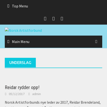
Skip
Top Menu
to
content
Main Menu
UNDERSLAG
Reidar rydder opp!
05/12/2017
admin
Norsk Artistforbunds nye leder av 2017, Reidar Brendeland,