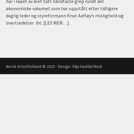
har i løpet av året tatt håndfaste grep rundt det
økonomiske vakumet som har oppstått etter tidligere
daglig leder og styreformann Knut Aafløy’s mislighold og
overtredelser iht.
[LES MER…]
Norsk Artistforbund © 2023 - Design:
Silja Haddal Mork