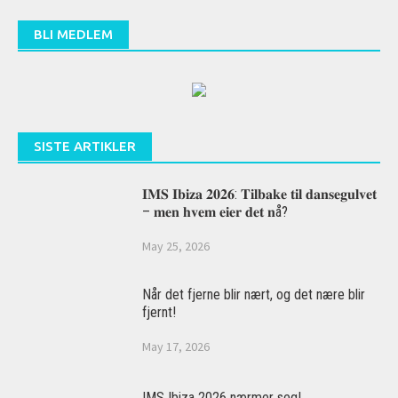
BLI MEDLEM
SISTE ARTIKLER
𝐈𝐌𝐒 𝐈𝐛𝐢𝐳𝐚 𝟐𝟎𝟐𝟔: 𝐓𝐢𝐥𝐛𝐚𝐤𝐞 𝐭𝐢𝐥 𝐝𝐚𝐧𝐬𝐞𝐠𝐮𝐥𝐯𝐞𝐭
– 𝐦𝐞𝐧 𝐡𝐯𝐞𝐦 𝐞𝐢𝐞𝐫 𝐝𝐞𝐭 𝐧å?
May 25, 2026
Når det fjerne blir nært, og det nære blir
fjernt!
May 17, 2026
IMS Ibiza 2026 nærmer seg!