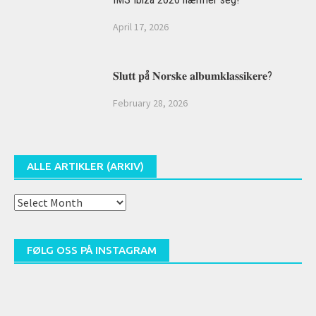
April 17, 2026
𝐒𝐥𝐮𝐭𝐭 𝐩å 𝐍𝐨𝐫𝐬𝐤𝐞 𝐚𝐥𝐛𝐮𝐦𝐤𝐥𝐚𝐬𝐬𝐢𝐤𝐞𝐫𝐞?
February 28, 2026
ALLE ARTIKLER (ARKIV)
Alle
artikler
(arkiv)
FØLG OSS PÅ INSTAGRAM