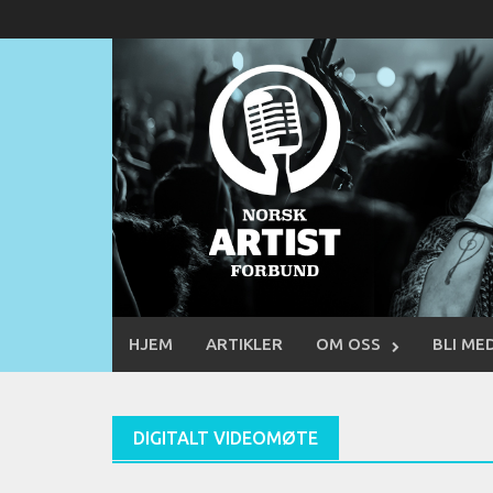
Skip
to
content
HJEM
ARTIKLER
OM OSS
BLI ME
DIGITALT VIDEOMØTE