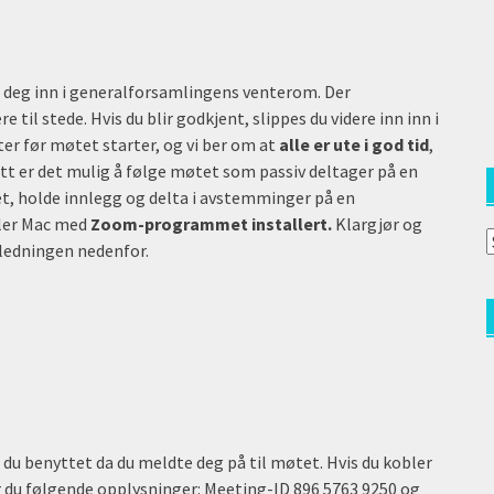
i deg inn i generalforsamlingens venterom. Der
re til stede. Hvis du blir godkjent, slippes du videre inn inn i
før møtet starter, og vi ber om at
alle er ute i god tid
,
rett er det mulig å følge møtet som passiv deltager på en
et, holde innlegg og delta i avstemminger på en
ller Mac med
Zoom-programmet installert.
Klargjør og
A
iledningen nedenfor.
a
(
 benyttet da du meldte deg på til møtet. Hvis du kobler
 du følgende opplysninger: Meeting-ID 896 5763 9250 og