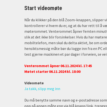
Start videomøte
Når du klikker på den blå Zoom-knappen, slipper v
kontrollerer vi hvem du er, og at du har rett til å væ
møterommet. Venterommet åpner femten minutter 
slik at det ikke blir forsinkelser. Hvis du har møte
mobiltelefon, men skal du delta aktivt, be om ord
hensiktsmessig måte bør du logge inn fra en PC e
test gjerne maskinen et par dager i forveien, se ve
Venterommet åpner 06.11.2024 kl. 17:45
Møtet starter 06.11.2024 kl. 18:00
Videomøte
Ja takk, slipp meg inn
Du må benytte samme navn og e-postadresse som du
opp på annen måte enn via blå knapp/link, trenger