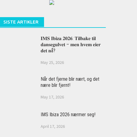
SISTE ARTIKLER
𝐈𝐌𝐒 𝐈𝐛𝐢𝐳𝐚 𝟐𝟎𝟐𝟔: 𝐓𝐢𝐥𝐛𝐚𝐤𝐞 𝐭𝐢𝐥
𝐝𝐚𝐧𝐬𝐞𝐠𝐮𝐥𝐯𝐞𝐭 – 𝐦𝐞𝐧 𝐡𝐯𝐞𝐦 𝐞𝐢𝐞𝐫
𝐝𝐞𝐭 𝐧å?
May 25, 2026
Når det fjerne blir nært, og det
nære blir fjernt!
May 17, 2026
IMS Ibiza 2026 nærmer seg!
April 17, 2026