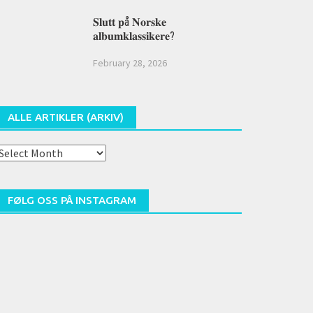
𝐒𝐥𝐮𝐭𝐭 𝐩å 𝐍𝐨𝐫𝐬𝐤𝐞
𝐚𝐥𝐛𝐮𝐦𝐤𝐥𝐚𝐬𝐬𝐢𝐤𝐞𝐫𝐞?
February 28, 2026
ALLE ARTIKLER (ARKIV)
lle
rtikler
arkiv)
FØLG OSS PÅ INSTAGRAM