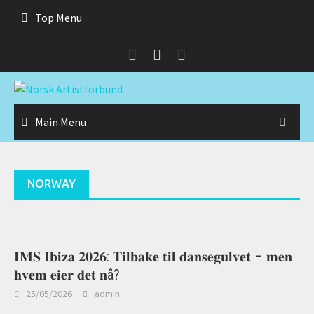
Skip
Top Menu
to
content
Main Menu
NORWAY
𝐈𝐌𝐒 𝐈𝐛𝐢𝐳𝐚 𝟐𝟎𝟐𝟔: 𝐓𝐢𝐥𝐛𝐚𝐤𝐞 𝐭𝐢𝐥 𝐝𝐚𝐧𝐬𝐞𝐠𝐮𝐥𝐯𝐞𝐭 – 𝐦𝐞𝐧
𝐡𝐯𝐞𝐦 𝐞𝐢𝐞𝐫 𝐝𝐞𝐭 𝐧å?
25/05/2026
admin