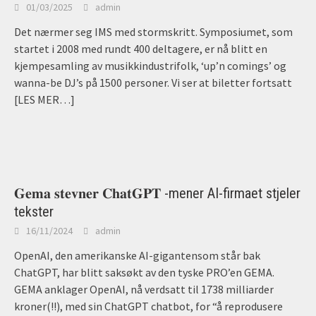
01/03/2025
admin
Det nærmer seg IMS med stormskritt. Symposiumet, som
startet i 2008 med rundt 400 deltagere, er nå blitt en
kjempesamling av musikkindustrifolk, ‘up’n comings’ og
wanna-be DJ’s på 1500 personer. Vi ser at biletter fortsatt
[LES MER…]
𝐆𝐞𝐦𝐚 𝐬𝐭𝐞𝐯𝐧𝐞𝐫 𝐂𝐡𝐚𝐭𝐆𝐏𝐓 -mener AI-firmaet stjeler
tekster
16/11/2024
admin
OpenAI, den amerikanske AI-gigantensom står bak
ChatGPT, har blitt saksøkt av den tyske PRO’en GEMA.
GEMA anklager OpenAI, nå verdsatt til 1738 milliarder
kroner(!!), med sin ChatGPT chatbot, for “å reprodusere