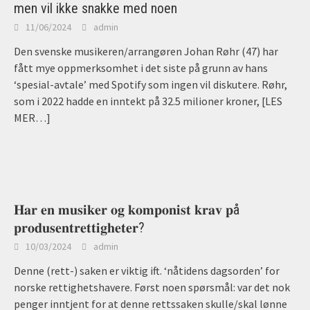
men vil ikke snakke med noen
11/06/2024
admin
Den svenske musikeren/arrangøren Johan Røhr (47) har
fått mye oppmerksomhet i det siste på grunn av hans
‘spesial-avtale’ med Spotify som ingen vil diskutere. Røhr,
som i 2022 hadde en inntekt på 32.5 milioner kroner,
[LES
MER…]
𝐇𝐚𝐫 𝐞𝐧 𝐦𝐮𝐬𝐢𝐤𝐞𝐫 𝐨𝐠 𝐤𝐨𝐦𝐩𝐨𝐧𝐢𝐬𝐭 𝐤𝐫𝐚𝐯 𝐩å
𝐩𝐫𝐨𝐝𝐮𝐬𝐞𝐧𝐭𝐫𝐞𝐭𝐭𝐢𝐠𝐡𝐞𝐭𝐞𝐫?
10/03/2024
admin
Denne (rett-) saken er viktig ift. ‘nåtidens dagsorden’ for
norske rettighetshavere. Først noen spørsmål: var det nok
penger inntjent for at denne rettssaken skulle/skal lønne