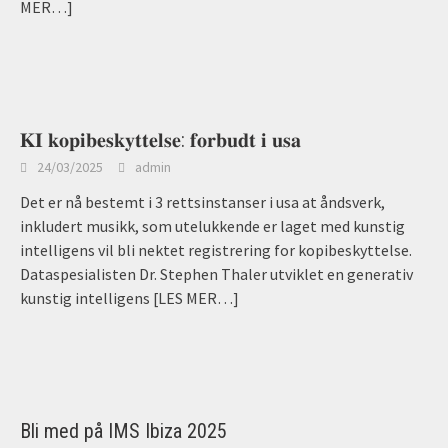
MER…]
𝐊𝐈 𝐤𝐨𝐩𝐢𝐛𝐞𝐬𝐤𝐲𝐭𝐭𝐞𝐥𝐬𝐞: 𝐟𝐨𝐫𝐛𝐮𝐝𝐭 𝐢 𝐮𝐬𝐚
24/03/2025
admin
Det er nå bestemt i 3 rettsinstanser i usa at åndsverk,
inkludert musikk, som utelukkende er laget med kunstig
intelligens vil bli nektet registrering for kopibeskyttelse.
Dataspesialisten Dr. Stephen Thaler utviklet en generativ
kunstig intelligens
[LES MER…]
Bli med på IMS Ibiza 2025