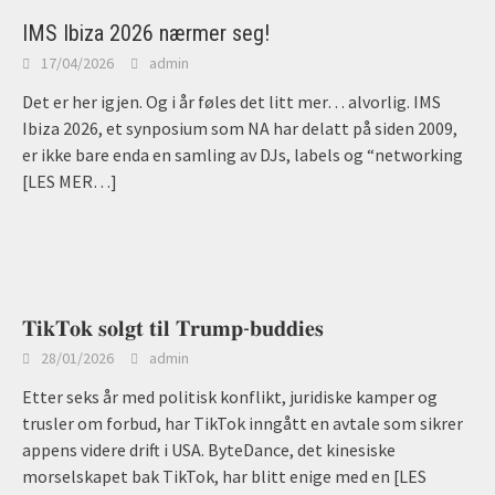
IMS Ibiza 2026 nærmer seg!
17/04/2026
admin
Det er her igjen. Og i år føles det litt mer… alvorlig. IMS
Ibiza 2026, et synposium som NA har delatt på siden 2009,
er ikke bare enda en samling av DJs, labels og “networking
[LES MER…]
𝐓𝐢𝐤𝐓𝐨𝐤 𝐬𝐨𝐥𝐠𝐭 𝐭𝐢𝐥 𝐓𝐫𝐮𝐦𝐩-𝐛𝐮𝐝𝐝𝐢𝐞𝐬
28/01/2026
admin
Etter seks år med politisk konflikt, juridiske kamper og
trusler om forbud, har TikTok inngått en avtale som sikrer
appens videre drift i USA. ByteDance, det kinesiske
morselskapet bak TikTok, har blitt enige med en
[LES