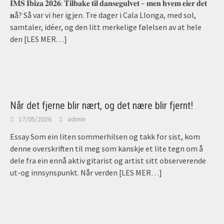
𝐈𝐌𝐒 𝐈𝐛𝐢𝐳𝐚 𝟐𝟎𝟐𝟔: 𝐓𝐢𝐥𝐛𝐚𝐤𝐞 𝐭𝐢𝐥 𝐝𝐚𝐧𝐬𝐞𝐠𝐮𝐥𝐯𝐞𝐭 – 𝐦𝐞𝐧 𝐡𝐯𝐞𝐦 𝐞𝐢𝐞𝐫 𝐝𝐞𝐭
𝐧å? Så var vi her igjen. Tre dager i Cala Llonga, med sol,
samtaler, idéer, og den litt merkelige følelsen av at hele
den
[LES MER…]
Når det fjerne blir nært, og det nære blir fjernt!
17/05/2026
admin
Essay Som ein liten sommerhilsen og takk for sist, kom
denne overskriften til meg som kanskje et lite tegn om å
dele fra ein ennå aktiv gitarist og artist sitt observerende
ut-og innsynspunkt. Når verden
[LES MER…]