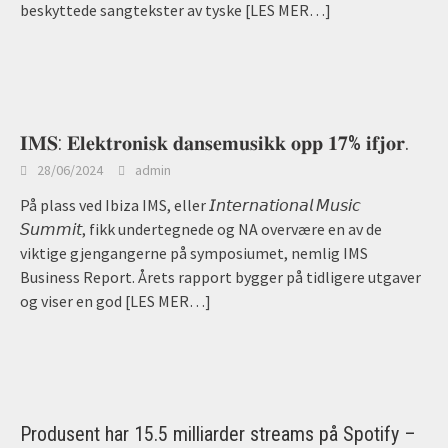
beskyttede sangtekster av tyske
[LES MER…]
𝐈𝐌𝐒: 𝐄𝐥𝐞𝐤𝐭𝐫𝐨𝐧𝐢𝐬𝐤 𝐝𝐚𝐧𝐬𝐞𝐦𝐮𝐬𝐢𝐤𝐤 𝐨𝐩𝐩 𝟏𝟕% 𝐢𝐟𝐣𝐨𝐫.
28/06/2024
admin
På plass ved Ibiza IMS, eller 𝘐𝘯𝘵𝘦𝘳𝘯𝘢𝘵𝘪𝘰𝘯𝘢𝘭 𝘔𝘶𝘴𝘪𝘤
𝘚𝘶𝘮𝘮𝘪𝘵, fikk undertegnede og NA overvære en av de
viktige gjengangerne på symposiumet, nemlig IMS
Business Report. Årets rapport bygger på tidligere utgaver
og viser en god
[LES MER…]
Produsent har 15.5 milliarder streams på Spotify –