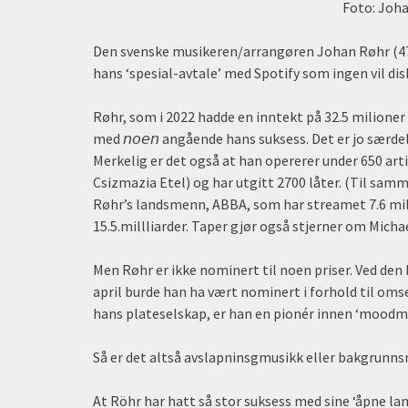
Foto: Joh
Den svenske musikeren/arrangøren Johan Røhr (47
hans ‘spesial-avtale’ med Spotify som ingen vil dis
Røhr, som i 2022 hadde en inntekt på 32.5 milioner kr
med 𝘯𝘰𝘦𝘯 angående hans suksess. Det er jo særde
Merkelig er det også at han opererer under 650 ar
Csizmazia Etel) og har utgitt 2700 låter. (Til sam
Røhr’s landsmenn, ABBA, som har streamet 7.6 milli
15.5.millliarder. Taper gjør også stjerner om Micha
Men Røhr er ikke nominert til noen priser. Ved de
april burde han ha vært nominert i forhold til oms
hans plateselskap, er han en pionér innen ‘moodm
Så er det altså avslapninsgmusikk eller bakgrunns
At Röhr har hatt så stor suksess med sine ‘åpne l