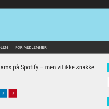
DLEM
FOR MEDLEMMER
eams på Spotify – men vil ikke snakke
S
f