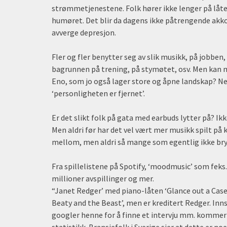
strømmetjenestene. Folk hører ikke lenger på låter 
humøret. Det blir da dagens ikke påtrengende ak
avverge depresjon.
Fler og fler benytter seg av slik musikk, på jobben
bagrunnen på trening, på stymøtet, osv. Men kan
Eno, som jo også lager store og åpne landskap? Nei
‘personligheten er fjernet’.
Er det slikt folk på gata med earbuds lytter på? Ikk
Men aldri før har det vel vært mer musikk spilt på 
mellom, men aldri så mange som egentlig ikke bry
Fra spillelistene på Spotify, ‘moodmusic’ som feks
millioner avspillinger og mer.
“Janet Redger’ med piano-låten ‘Glance out a Casem
Beaty and the Beast’, men er kreditert Redger. Inn
googler henne for å finne et intervju mm. kommer 
statistikk. Bransjefolk i Sverige sier at dette er n