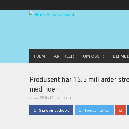
Skip
to
content
HJEM
ARTIKLER
OM OSS
BLI ME
Produsent har 15.5 milliarder str
med noen
11/06/2024
admin
Share on facebook
Tweet on twitter