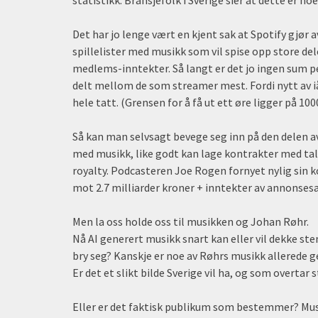
Det har jo lenge vært en kjent sak at Spotify gjør 
spillelister med musikk som vil spise opp store de
medlems-inntekter. Så langt er det jo ingen sum p
delt mellom de som streamer mest. Fordi nytt av iå
hele tatt. (Grensen for å få ut ett øre ligger på 100
Så kan man selvsagt bevege seg inn på den delen av 
med musikk, like godt kan lage kontrakter med tal
royalty. Podcasteren Joe Rogen fornyet nylig sin 
mot 2.7 milliarder kroner + inntekter av annonsesa
Men la oss holde oss til musikken og Johan Røhr.
Nå AI generert musikk snart kan eller vil dekke ste
bry seg? Kanskje er noe av Røhrs musikk allerede 
Er det et slikt bilde Sverige vil ha, og som overta
Eller er det faktisk publikum som bestemmer? M