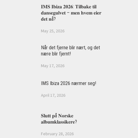
𝐈𝐌𝐒 𝐈𝐛𝐢𝐳𝐚 𝟐𝟎𝟐𝟔: 𝐓𝐢𝐥𝐛𝐚𝐤𝐞 𝐭𝐢𝐥
𝐝𝐚𝐧𝐬𝐞𝐠𝐮𝐥𝐯𝐞𝐭 – 𝐦𝐞𝐧 𝐡𝐯𝐞𝐦 𝐞𝐢𝐞𝐫
𝐝𝐞𝐭 𝐧å?
May 25, 2026
Når det fjerne blir nært, og det
nære blir fjernt!
May 17, 2026
IMS Ibiza 2026 nærmer seg!
April 17, 2026
𝐒𝐥𝐮𝐭𝐭 𝐩å 𝐍𝐨𝐫𝐬𝐤𝐞
𝐚𝐥𝐛𝐮𝐦𝐤𝐥𝐚𝐬𝐬𝐢𝐤𝐞𝐫𝐞?
February 28, 2026