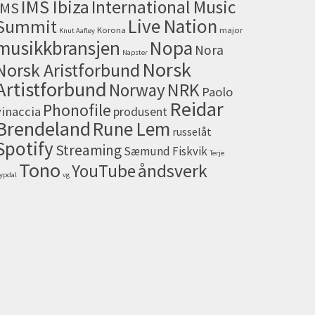
IMS Ibiza
International Music
IMS
Live Nation
Summit
Korona
major
Knut Aafløy
musikkbransjen
Nopa
Nora
Napster
Norsk
Norsk Aristforbund
Artistforbund
NRK
Norway
Paolo
Reidar
Phonofile
vinaccia
produsent
Brendeland
Rune Lem
russelåt
Spotify
Streaming
Sæmund Fiskvik
Terje
Tono
åndsverk
YouTube
ypdal
vg