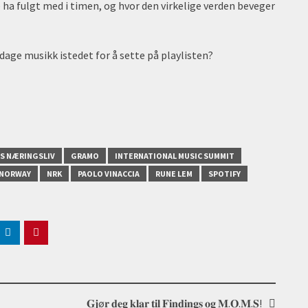
ha fulgt med i timen, og hvor den virkelige verden beveger
age musikk istedet for å sette på playlisten?
S NÆRINGSLIV
GRAMO
INTERNATIONAL MUSIC SUMMIT
NORWAY
NRK
PAOLO VINACCIA
RUNE LEM
SPOTIFY
𝐆𝐣ø𝐫 𝐝𝐞𝐠 𝐤𝐥𝐚𝐫 𝐭𝐢𝐥 𝐅𝐢𝐧𝐝𝐢𝐧𝐠𝐬 𝐨𝐠 𝐌.𝐎.𝐌.𝐒!