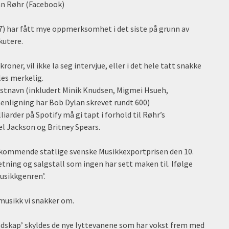
an Røhr (Facebook)
) har fått mye oppmerksomhet i det siste på grunn av
kutere.
oner, vil ikke la seg intervjue, eller i det hele tatt snakke
les merkelig.
tistnavn (inkludert Minik Knudsen, Migmei Hsueh,
menligning har Bob Dylan skrevet rundt 600)
arder på Spotify må gi tapt i forhold til Røhr’s
el Jackson og Britney Spears.
n kommende statlige svenske Musikkexportprisen den 10.
etning og salgstall som ingen har sett maken til. Ifølge
usikkgenren’.
musikk vi snakker om.
andskap’ skyldes de nye lyttevanene som har vokst frem med