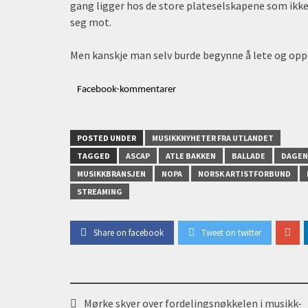
gang ligger hos de store plateselskapene som ikke 
seg mot.
Men kanskje man selv burde begynne å lete og oppd
Facebook-kommentarer
POSTED UNDER
MUSIKKNYHETER FRA UTLANDET
TAGGED
ASCAP
ATLE BAKKEN
BALLADE
DAGEN
MUSIKKBRANSJEN
NOPA
NORSK ARTISTFORBUND
STREAMING
Share on facebook
Tweet on twitter
Post
Mørke skyer over fordelingsnøkkelen i musikk-