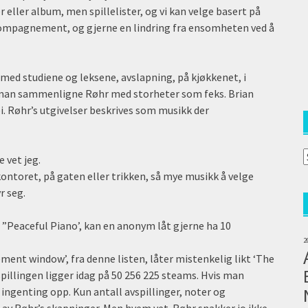
eller album, men spillelister, og vi kan velge basert på
kompagnement, og gjerne en lindring fra ensomheten ved å
, med studiene og leksene, avslapning, på kjøkkenet, i
 man sammenligne Røhr med storheter som feks. Brian
. Røhr’s utgivelser beskrives som musikk der
A
e vet jeg.
a
kontoret, på gaten eller trikken, så mye musikk å velge
(
r seg.
. ”Peaceful Piano’, kan en anonym låt gjerne ha 10
2
ent window’, fra denne listen, låter mistenkelig likt ‘The
spillingen ligger idag på 50 256 225 steams. Hvis man
ingenting opp. Kun antall avspillinger, noter og
oe av Røhr’s skapninger. Men hvem vet. Røhr snakker jo ikke.