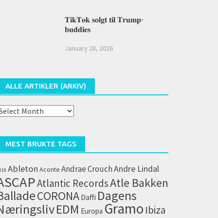
𝐓𝐢𝐤𝐓𝐨𝐤 𝐬𝐨𝐥𝐠𝐭 𝐭𝐢𝐥 𝐓𝐫𝐮𝐦𝐩-
𝐛𝐮𝐝𝐝𝐢𝐞𝐬
January 28, 2026
ALLE ARTIKLER (ARKIV)
lle
rtikler
arkiv)
MEST BRUKTE TAGS
Ableton
Andrae Crouch
Andre Lindal
Aconte
018
ASCAP
Atle Bakken
Atlantic Records
Dagens
Ballade
CORONA
Daffi
Gramo
Næringsliv
EDM
Ibiza
Europa