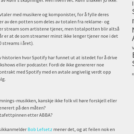
avtaler med musikere og komponister, for å fylle deres
ler av den potten som deles av totalen fra reklame- og
er stream som artistene tjener, men totalpotten blir altså
r er at de som streamer minst ikke lenger tjener noe i det
0 streams i året).
historien hvor Spotify har funnet ut at istedet for å drive
kshows eller podcaster. Fordi de ikke genererer noe
kontrakt med Spotify med en avtale angivelig verdt opp
R
lg.
mnings-musikken, kanskje ikke folk vil høre forskjell eller
generert på den måten?
r stafettpinnen etter ABBA?
usikkanmelder
Bob Lefsetz
mener det, og at feilen nok en