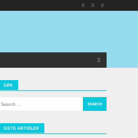
SØK
earch
or:
SISTE ARTIKLER