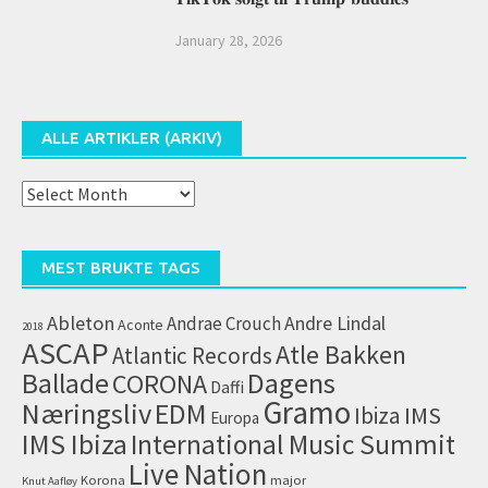
January 28, 2026
ALLE ARTIKLER (ARKIV)
Alle
artikler
(arkiv)
MEST BRUKTE TAGS
Ableton
Andrae Crouch
Andre Lindal
Aconte
2018
ASCAP
Atle Bakken
Atlantic Records
Dagens
Ballade
CORONA
Daffi
Gramo
Næringsliv
EDM
IMS
Ibiza
Europa
IMS Ibiza
International Music Summit
Live Nation
Korona
major
Knut Aafløy