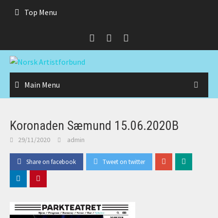
Skip
Top Menu
to
content
Main Menu
Koronaden Sæmund 15.06.2020B
29/11/2020
admin
Share on facebook
Tweet on twitter