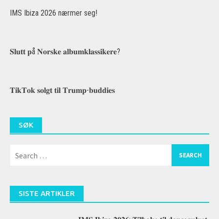
IMS Ibiza 2026 nærmer seg!
𝐒𝐥𝐮𝐭𝐭 𝐩å 𝐍𝐨𝐫𝐬𝐤𝐞 𝐚𝐥𝐛𝐮𝐦𝐤𝐥𝐚𝐬𝐬𝐢𝐤𝐞𝐫𝐞?
𝐓𝐢𝐤𝐓𝐨𝐤 𝐬𝐨𝐥𝐠𝐭 𝐭𝐢𝐥 𝐓𝐫𝐮𝐦𝐩-𝐛𝐮𝐝𝐝𝐢𝐞𝐬
SØK
Search
for:
SISTE ARTIKLER