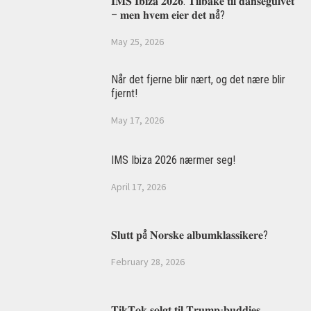
𝐈𝐌𝐒 𝐈𝐛𝐢𝐳𝐚 𝟐𝟎𝟐𝟔: 𝐓𝐢𝐥𝐛𝐚𝐤𝐞 𝐭𝐢𝐥 𝐝𝐚𝐧𝐬𝐞𝐠𝐮𝐥𝐯𝐞𝐭
– 𝐦𝐞𝐧 𝐡𝐯𝐞𝐦 𝐞𝐢𝐞𝐫 𝐝𝐞𝐭 𝐧å?
May 25, 2026
Når det fjerne blir nært, og det nære blir
fjernt!
May 17, 2026
IMS Ibiza 2026 nærmer seg!
April 17, 2026
𝐒𝐥𝐮𝐭𝐭 𝐩å 𝐍𝐨𝐫𝐬𝐤𝐞 𝐚𝐥𝐛𝐮𝐦𝐤𝐥𝐚𝐬𝐬𝐢𝐤𝐞𝐫𝐞?
February 28, 2026
𝐓𝐢𝐤𝐓𝐨𝐤 𝐬𝐨𝐥𝐠𝐭 𝐭𝐢𝐥 𝐓𝐫𝐮𝐦𝐩-𝐛𝐮𝐝𝐝𝐢𝐞𝐬