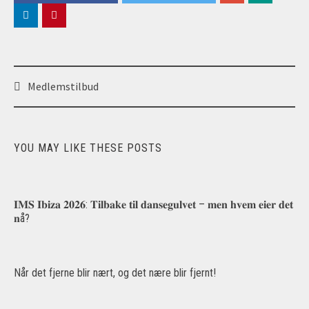
Post
Medlemstilbud
navigation
YOU MAY LIKE THESE POSTS
𝐈𝐌𝐒 𝐈𝐛𝐢𝐳𝐚 𝟐𝟎𝟐𝟔: 𝐓𝐢𝐥𝐛𝐚𝐤𝐞 𝐭𝐢𝐥 𝐝𝐚𝐧𝐬𝐞𝐠𝐮𝐥𝐯𝐞𝐭 – 𝐦𝐞𝐧 𝐡𝐯𝐞𝐦 𝐞𝐢𝐞𝐫 𝐝𝐞𝐭
𝐧å?
Når det fjerne blir nært, og det nære blir fjernt!