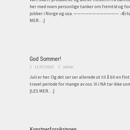
her med noen personlige tanker om fremtid og for
jobber i Norge og usa. ———————————— -Ærlig t
MER…]
God Sommer!
11/07/2023
admin
Juli er her. Og det ser ser allerede ut til å bli en 
travel periode for mange av oss. Vi i NA tar ikke s
[LES MER…]
Kunstnerforsikringen