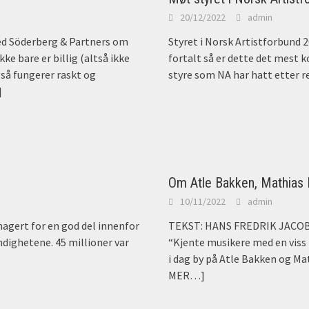
20/12/2022
admin
ed Söderberg & Partners om
Styret i Norsk Artistforbund 
e bare er billig (altså ikke
fortalt så er dette det mest 
gså fungerer raskt og
styre som NA har hatt etter r
]
Om Atle Bakken, Mathias E
10/11/2022
admin
agert for en god del innenfor
TEKST: HANS FREDRIK JACOBSE
ndighetene. 45 millioner var
“Kjente musikere med en viss 
i dag by på Atle Bakken og Ma
MER…]