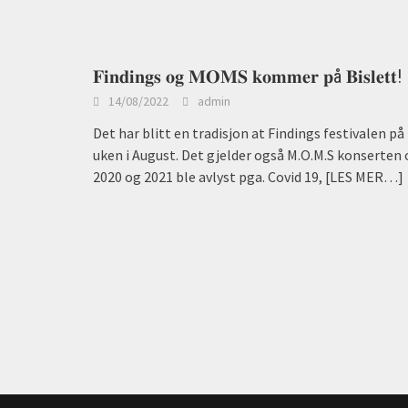
𝐅𝐢𝐧𝐝𝐢𝐧𝐠𝐬 𝐨𝐠 𝐌𝐎𝐌𝐒 𝐤𝐨𝐦𝐦𝐞𝐫 𝐩å 𝐁𝐢𝐬𝐥𝐞𝐭𝐭!
14/08/2022
admin
Det har blitt en tradisjon at Findings festivalen på 
uken i August. Det gjelder også M.O.M.S konserten 
2020 og 2021 ble avlyst pga. Covid 19,
[LES MER…]
Posts
navigation