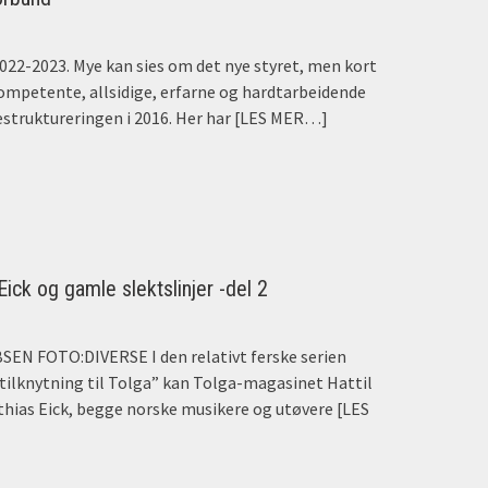
2022-2023. Mye kan sies om det nye styret, men kort
kompetente, allsidige, erfarne og hardtarbeidende
estruktureringen i 2016. Her har
[LES MER…]
ick og gamle slektslinjer -del 2
N FOTO:DIVERSE I den relativt ferske serien
tilknytning til Tolga” kan Tolga-magasinet Hattil
thias Eick, begge norske musikere og utøvere
[LES