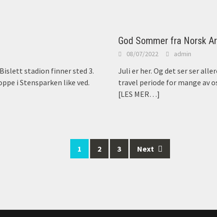
God Sommer fra Norsk Art
08/07/2022
admin
Bislett stadion finner sted 3.
Juli er her. Og det ser ser all
oppe i Stensparken like ved.
travel periode for mange av os
[LES MER…]
1
2
3
Next