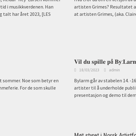
tid i musikkverdenen. Han
artisten Grimes? Resultatet av
alt har året 2023,
[LES
at artisten Grimes, (aka. Clai
𝐕𝐢𝐥 𝐝𝐮 𝐬𝐩𝐢𝐥𝐥𝐞 𝐩å 𝐁𝐲:𝐋𝐚𝐫
18/03/2023
admin
flott sommer. Noe som betyr en
Bylarm går av stabelen 14. -1
ommeferie. For de som skulle
artister til å underholde publ
presentasjon og demo til dem
Møt styret i Norsk Artistf