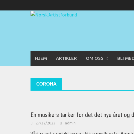
Skip
to
content
HJEM
ARTIKLER
OM OSS
BLI ME
CORONA
En musikers tanker for det det nye året og d
27/12/2023
admin
Vårt svært produktive og aktive medlem fra Bømlo