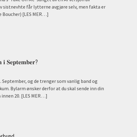
 sistnevhte får lytterne avgjøre selv, men fakta er
re Boucher)
[LES MER…]
𝐦 𝐢 𝐒𝐞𝐩𝐭𝐞𝐦𝐛𝐞𝐫?
6. September, og de trenger som vanlig band og
ikum. Bylarm ønsker derfor at du skal sende inn din
 innen 20.
[LES MER…]
orbund