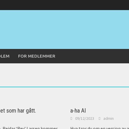
DLEM
FOR MEDLEMMER
et som har gått.
a-ha AI
09/12/2023
admin
, Reidar ‘Rey’ Larsen kommer
Hva tror du om en versjon av a