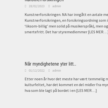
28/02/2023
admin
Kunstnerforsikringen. NA har inngått en avtale m
Kunstnerforsikringen, en forsikringsordning som ikk
‘liksom-billig’ men solid på musikerspråk), men o
smertefritt. Det har styremedlemmer
[LES MER…
Når myndighetene yter litt…
01/12/2022
admin
Etter noen år hvor det meste har vært temmelig m
kulturfeltet, har det kommet en del midler fra my
hva som ble lagt på bordet i en
[LES MER…]