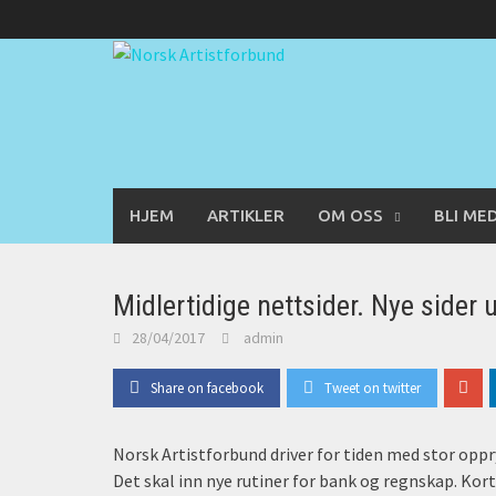
Skip
to
content
HJEM
ARTIKLER
OM OSS
BLI ME
Midlertidige nettsider. Nye sider 
28/04/2017
admin
Share on facebook
Tweet on twitter
Norsk Artistforbund driver for tiden med stor op
Det skal inn nye rutiner for bank og regnskap. Kort s