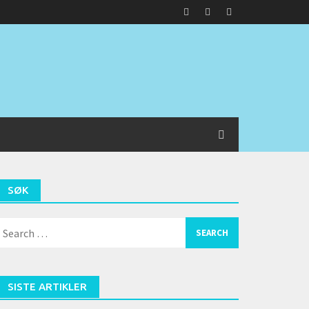
SØK
earch
or:
SISTE ARTIKLER