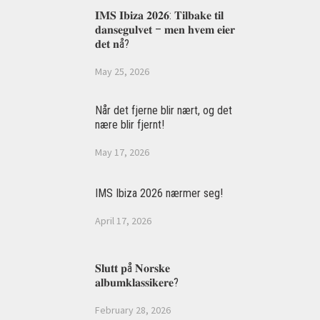
𝐈𝐌𝐒 𝐈𝐛𝐢𝐳𝐚 𝟐𝟎𝟐𝟔: 𝐓𝐢𝐥𝐛𝐚𝐤𝐞 𝐭𝐢𝐥
𝐝𝐚𝐧𝐬𝐞𝐠𝐮𝐥𝐯𝐞𝐭 – 𝐦𝐞𝐧 𝐡𝐯𝐞𝐦 𝐞𝐢𝐞𝐫
𝐝𝐞𝐭 𝐧å?
May 25, 2026
Når det fjerne blir nært, og det
nære blir fjernt!
May 17, 2026
IMS Ibiza 2026 nærmer seg!
April 17, 2026
𝐒𝐥𝐮𝐭𝐭 𝐩å 𝐍𝐨𝐫𝐬𝐤𝐞
𝐚𝐥𝐛𝐮𝐦𝐤𝐥𝐚𝐬𝐬𝐢𝐤𝐞𝐫𝐞?
February 28, 2026