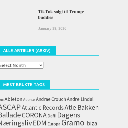
𝐓𝐢𝐤𝐓𝐨𝐤 𝐬𝐨𝐥𝐠𝐭 𝐭𝐢𝐥 𝐓𝐫𝐮𝐦𝐩-
𝐛𝐮𝐝𝐝𝐢𝐞𝐬
January 28, 2026
ALLE ARTIKLER (ARKIV)
lle
rtikler
arkiv)
MEST BRUKTE TAGS
Ableton
Andrae Crouch
Andre Lindal
Aconte
018
ASCAP
Atle Bakken
Atlantic Records
Dagens
Ballade
CORONA
Daffi
Gramo
Næringsliv
EDM
Ibiza
Europa