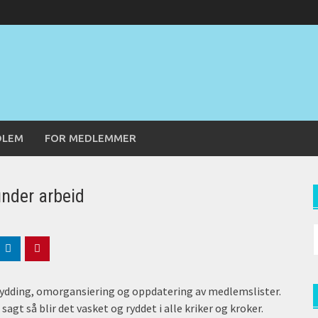
DLEM
FOR MEDLEMMER
under arbeid
S
f
prydding, omorgansiering og oppdatering av medlemslister.
agt så blir det vasket og ryddet i alle kriker og kroker.