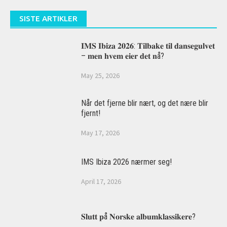
SISTE ARTIKLER
𝐈𝐌𝐒 𝐈𝐛𝐢𝐳𝐚 𝟐𝟎𝟐𝟔: 𝐓𝐢𝐥𝐛𝐚𝐤𝐞 𝐭𝐢𝐥 𝐝𝐚𝐧𝐬𝐞𝐠𝐮𝐥𝐯𝐞𝐭
– 𝐦𝐞𝐧 𝐡𝐯𝐞𝐦 𝐞𝐢𝐞𝐫 𝐝𝐞𝐭 𝐧å?
May 25, 2026
Når det fjerne blir nært, og det nære blir
fjernt!
May 17, 2026
IMS Ibiza 2026 nærmer seg!
April 17, 2026
𝐒𝐥𝐮𝐭𝐭 𝐩å 𝐍𝐨𝐫𝐬𝐤𝐞 𝐚𝐥𝐛𝐮𝐦𝐤𝐥𝐚𝐬𝐬𝐢𝐤𝐞𝐫𝐞?