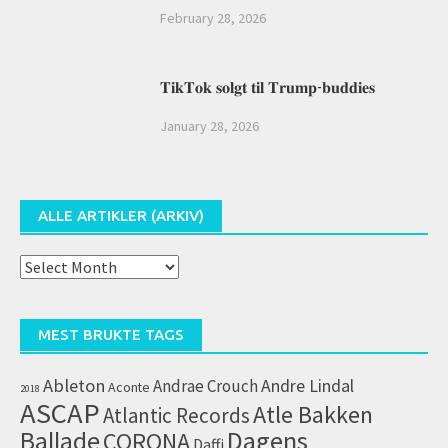
February 28, 2026
𝐓𝐢𝐤𝐓𝐨𝐤 𝐬𝐨𝐥𝐠𝐭 𝐭𝐢𝐥 𝐓𝐫𝐮𝐦𝐩-𝐛𝐮𝐝𝐝𝐢𝐞𝐬
January 28, 2026
ALLE ARTIKLER (ARKIV)
Alle
artikler
(arkiv)
MEST BRUKTE TAGS
Ableton
Andrae Crouch
Andre Lindal
Aconte
2018
ASCAP
Atle Bakken
Atlantic Records
Dagens
Ballade
CORONA
Daffi