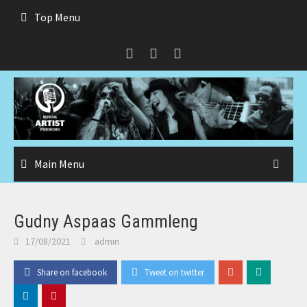
Skip
Top Menu
to
content
Main Menu
Gudny Aspaas Gammleng
17/08/2021
admin
Share on facebook
Tweet on twitter