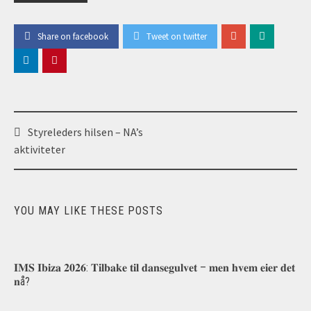
Share on facebook
Tweet on twitter
Post
Styreleders hilsen – NA’s
navigation
aktiviteter
YOU MAY LIKE THESE POSTS
𝐈𝐌𝐒 𝐈𝐛𝐢𝐳𝐚 𝟐𝟎𝟐𝟔: 𝐓𝐢𝐥𝐛𝐚𝐤𝐞 𝐭𝐢𝐥 𝐝𝐚𝐧𝐬𝐞𝐠𝐮𝐥𝐯𝐞𝐭 – 𝐦𝐞𝐧 𝐡𝐯𝐞𝐦 𝐞𝐢𝐞𝐫 𝐝𝐞𝐭
𝐧å?