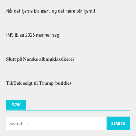
Når det fjerne blir nært, og det nære blir fjernt!
IMS Ibiza 2026 nærmer seg!
𝐒𝐥𝐮𝐭𝐭 𝐩å 𝐍𝐨𝐫𝐬𝐤𝐞 𝐚𝐥𝐛𝐮𝐦𝐤𝐥𝐚𝐬𝐬𝐢𝐤𝐞𝐫𝐞?
𝐓𝐢𝐤𝐓𝐨𝐤 𝐬𝐨𝐥𝐠𝐭 𝐭𝐢𝐥 𝐓𝐫𝐮𝐦𝐩-𝐛𝐮𝐝𝐝𝐢𝐞𝐬
SØK
Search
for: