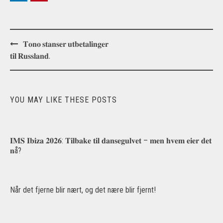
Post
𝐓𝐨𝐧𝐨 𝐬𝐭𝐚𝐧𝐬𝐞𝐫 𝐮𝐭𝐛𝐞𝐭𝐚𝐥𝐢𝐧𝐠𝐞𝐫
navigation
𝐭𝐢𝐥 𝐑𝐮𝐬𝐬𝐥𝐚𝐧𝐝.
YOU MAY LIKE THESE POSTS
𝐈𝐌𝐒 𝐈𝐛𝐢𝐳𝐚 𝟐𝟎𝟐𝟔: 𝐓𝐢𝐥𝐛𝐚𝐤𝐞 𝐭𝐢𝐥 𝐝𝐚𝐧𝐬𝐞𝐠𝐮𝐥𝐯𝐞𝐭 – 𝐦𝐞𝐧 𝐡𝐯𝐞𝐦 𝐞𝐢𝐞𝐫 𝐝𝐞𝐭
𝐧å?
Når det fjerne blir nært, og det nære blir fjernt!