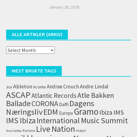
January 28, 2026
ALLE ARTIKLER (ARKIV)
Alle
artikler
(arkiv)
MEST BRUKTE TAGS
Ableton
Andrae Crouch
Andre Lindal
Aconte
2018
ASCAP
Atle Bakken
Atlantic Records
Dagens
Ballade
CORONA
Daffi
Gramo
Næringsliv
EDM
IMS
Ibiza
Europa
IMS Ibiza
International Music Summit
Live Nation
Korona
major
Knut Aafløy