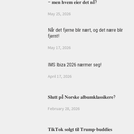
– 𝐦𝐞𝐧 𝐡𝐯𝐞𝐦 𝐞𝐢𝐞𝐫 𝐝𝐞𝐭 𝐧å?
May 25, 2026
Når det fjerne blir nært, og det nære blir
fjernt!
May 17, 2026
IMS Ibiza 2026 nærmer seg!
April 17, 2026
𝐒𝐥𝐮𝐭𝐭 𝐩å 𝐍𝐨𝐫𝐬𝐤𝐞 𝐚𝐥𝐛𝐮𝐦𝐤𝐥𝐚𝐬𝐬𝐢𝐤𝐞𝐫𝐞?
February 28, 2026
𝐓𝐢𝐤𝐓𝐨𝐤 𝐬𝐨𝐥𝐠𝐭 𝐭𝐢𝐥 𝐓𝐫𝐮𝐦𝐩-𝐛𝐮𝐝𝐝𝐢𝐞𝐬