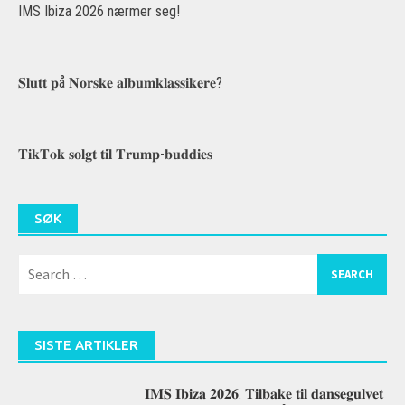
IMS Ibiza 2026 nærmer seg!
𝐒𝐥𝐮𝐭𝐭 𝐩å 𝐍𝐨𝐫𝐬𝐤𝐞 𝐚𝐥𝐛𝐮𝐦𝐤𝐥𝐚𝐬𝐬𝐢𝐤𝐞𝐫𝐞?
𝐓𝐢𝐤𝐓𝐨𝐤 𝐬𝐨𝐥𝐠𝐭 𝐭𝐢𝐥 𝐓𝐫𝐮𝐦𝐩-𝐛𝐮𝐝𝐝𝐢𝐞𝐬
SØK
Search
for:
SISTE ARTIKLER
𝐈𝐌𝐒 𝐈𝐛𝐢𝐳𝐚 𝟐𝟎𝟐𝟔: 𝐓𝐢𝐥𝐛𝐚𝐤𝐞 𝐭𝐢𝐥 𝐝𝐚𝐧𝐬𝐞𝐠𝐮𝐥𝐯𝐞𝐭