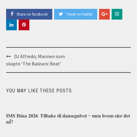
Share on facebook
Tweet on twitter
Post
DJ Alfredo; Mannen som
navigation
skapte ‘The Balearic Beat’
YOU MAY LIKE THESE POSTS
𝐈𝐌𝐒 𝐈𝐛𝐢𝐳𝐚 𝟐𝟎𝟐𝟔: 𝐓𝐢𝐥𝐛𝐚𝐤𝐞 𝐭𝐢𝐥 𝐝𝐚𝐧𝐬𝐞𝐠𝐮𝐥𝐯𝐞𝐭 – 𝐦𝐞𝐧 𝐡𝐯𝐞𝐦 𝐞𝐢𝐞𝐫 𝐝𝐞𝐭
𝐧å?