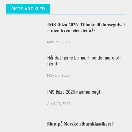
SISTE ARTIKLER
𝐈𝐌𝐒 𝐈𝐛𝐢𝐳𝐚 𝟐𝟎𝟐𝟔: 𝐓𝐢𝐥𝐛𝐚𝐤𝐞 𝐭𝐢𝐥 𝐝𝐚𝐧𝐬𝐞𝐠𝐮𝐥𝐯𝐞𝐭
– 𝐦𝐞𝐧 𝐡𝐯𝐞𝐦 𝐞𝐢𝐞𝐫 𝐝𝐞𝐭 𝐧å?
May 25, 2026
Når det fjerne blir nært, og det nære blir
fjernt!
May 17, 2026
IMS Ibiza 2026 nærmer seg!
April 17, 2026
𝐒𝐥𝐮𝐭𝐭 𝐩å 𝐍𝐨𝐫𝐬𝐤𝐞 𝐚𝐥𝐛𝐮𝐦𝐤𝐥𝐚𝐬𝐬𝐢𝐤𝐞𝐫𝐞?