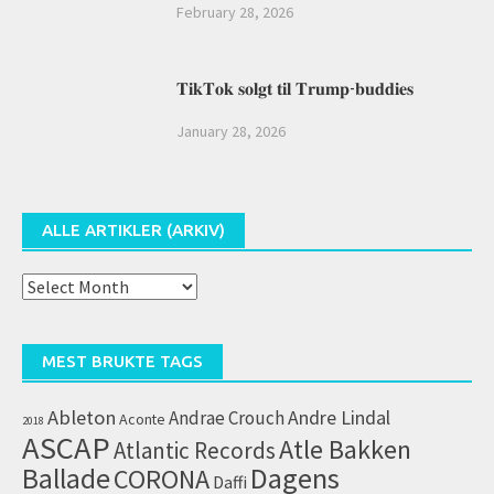
February 28, 2026
𝐓𝐢𝐤𝐓𝐨𝐤 𝐬𝐨𝐥𝐠𝐭 𝐭𝐢𝐥 𝐓𝐫𝐮𝐦𝐩-𝐛𝐮𝐝𝐝𝐢𝐞𝐬
January 28, 2026
ALLE ARTIKLER (ARKIV)
Alle
artikler
(arkiv)
MEST BRUKTE TAGS
Ableton
Andrae Crouch
Andre Lindal
Aconte
2018
ASCAP
Atle Bakken
Atlantic Records
Dagens
Ballade
CORONA
Daffi