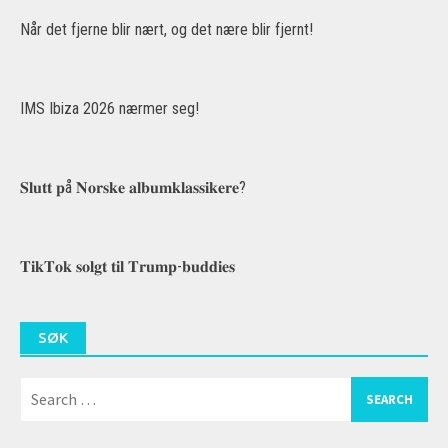
Når det fjerne blir nært, og det nære blir fjernt!
IMS Ibiza 2026 nærmer seg!
𝐒𝐥𝐮𝐭𝐭 𝐩å 𝐍𝐨𝐫𝐬𝐤𝐞 𝐚𝐥𝐛𝐮𝐦𝐤𝐥𝐚𝐬𝐬𝐢𝐤𝐞𝐫𝐞?
𝐓𝐢𝐤𝐓𝐨𝐤 𝐬𝐨𝐥𝐠𝐭 𝐭𝐢𝐥 𝐓𝐫𝐮𝐦𝐩-𝐛𝐮𝐝𝐝𝐢𝐞𝐬
SØK
Search
for: