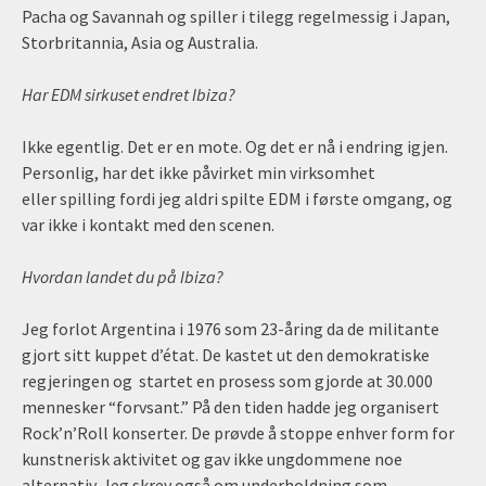
Pacha og Savannah og spiller i tilegg regelmessig i Japan,
Storbritannia, Asia og Australia.
Har EDM sirkuset endret Ibiza?
Ikke egentlig. Det er en mote. Og det er nå i endring igjen.
Personlig, har det ikke påvirket min virksomhet
eller spilling fordi jeg aldri spilte EDM i første omgang, og
var ikke i kontakt med den scenen.
Hvordan landet du på Ibiza?
Jeg forlot Argentina i 1976 som 23-åring da de militante
gjort sitt kuppet d’état. De kastet ut den demokratiske
regjeringen og startet en prosess som gjorde at 30.000
mennesker “forvsant.” På den tiden hadde jeg organisert
Rock’n’Roll konserter. De prøvde å stoppe enhver form for
kunstnerisk aktivitet og gav ikke ungdommene noe
alternativ. Jeg skrev også om underholdning som