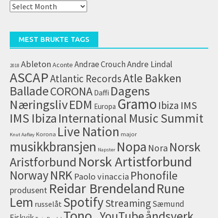
Alle
artikler
(arkiv)
MEST BRUKTE TAGS
Ableton
Andrae Crouch
Andre Lindal
Aconte
2018
ASCAP
Atle Bakken
Atlantic Records
Dagens
Ballade
CORONA
Daffi
Gramo
Næringsliv
EDM
IMS
Ibiza
Europa
IMS Ibiza
International Music Summit
Live Nation
Korona
major
Knut Aafløy
musikkbransjen
Nopa
Norsk
Nora
Napster
Norsk Artistforbund
Aristforbund
NRK
Norway
Phonofile
Paolo vinaccia
Reidar Brendeland
Rune
produsent
Lem
Spotify
Streaming
Sæmund
russelåt
Tono
åndsverk
YouTube
Fiskvik