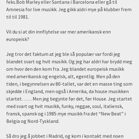
feks.Bob Marley eller Santana i Barcelona eller gå til
Amnesia for live musikk. Jeg gikk aldri mye på klubber frem
til til 1981.
Vil du si at din innflytelse var mer amerikansk enn
europeisk?
Jeg tror det faktum at jeg ble så populær var fordi jeg
blandet svart og hvit musikk. Og jeg har aldri har brydd meg
om hvor den den kom fra. Jeg blandet europeisk musikk
med amerikansk og engelsk, alt, egentlig. Men på den
tiden, i begynnelsen av 80-tallet, var det en masse ting som
skjedde i England, men også i Amerika, da house musikken
startet…… Men jeg begynte før det, før House. Jeg startet
med svart og hvit musikk, funky, reggae, soul, italiensk,
fransk, spansk og i 1985 mye musikk fra det “New Beat” i
Belgia og Nord-Tyskland.
Så dro jeg å jobbet i Madrid, og kom i kontakt med noen