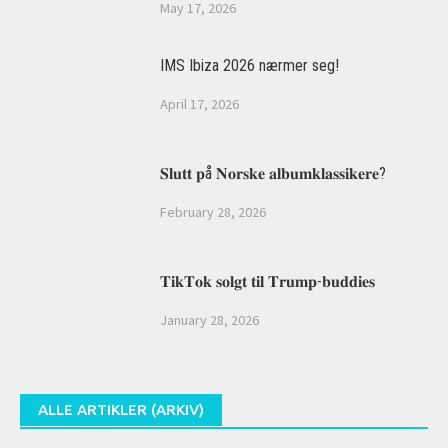
May 17, 2026
IMS Ibiza 2026 nærmer seg!
April 17, 2026
𝐒𝐥𝐮𝐭𝐭 𝐩å 𝐍𝐨𝐫𝐬𝐤𝐞 𝐚𝐥𝐛𝐮𝐦𝐤𝐥𝐚𝐬𝐬𝐢𝐤𝐞𝐫𝐞?
February 28, 2026
𝐓𝐢𝐤𝐓𝐨𝐤 𝐬𝐨𝐥𝐠𝐭 𝐭𝐢𝐥 𝐓𝐫𝐮𝐦𝐩-𝐛𝐮𝐝𝐝𝐢𝐞𝐬
January 28, 2026
ALLE ARTIKLER (ARKIV)