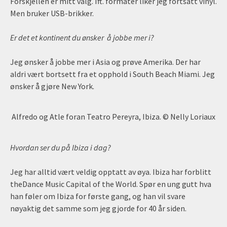
Forskjellen er mitt valg. Ift. formater liker jeg fortsatt vinyl.
Men bruker USB-brikker.
Er det et kontinent du ønsker å jobbe mer i?
Jeg ønsker å jobbe mer i Asia og prøve Amerika. Der har
aldri vært bortsett fra et opphold i South Beach Miami. Jeg
ønsker å gjøre New York.
Alfredo og Atle foran Teatro Pereyra, Ibiza. © Nelly Loriaux
Hvordan ser du på Ibiza i dag?
Jeg har alltid vært veldig opptatt av øya. Ibiza har forblitt
theDance Music Capital of the World. Spør en ung gutt hva
han føler om Ibiza for første gang, og han vil svare
nøyaktig det samme som jeg gjorde for 40 år siden.