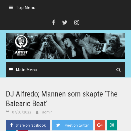
Skip
Top Menu
to
content
Main Menu
DJ Alfredo; Mannen som skapte ‘The
Balearic Beat’
07/05/2022
admin
Share on facebook
Tweet on twitter