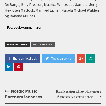
De Barge, Billy Preston, Maurice White, Joe Sample, Jerry
Hey, Glen Matlock, Manfred Eicher, Narada Michael Walden
og Banana Airlines.
Facebook-kommentarer
POSTED UNDER
MEDLEMSNYTT
Share on facebook
Tweet on twitter
Post
𝗡𝗼𝗿𝗱𝗶𝗰 𝗠𝘂𝘀𝗶𝗰
𝐊𝐚𝐧 𝐒𝐞𝐬𝐬𝐢𝐨𝐧.𝐢𝐝 𝐫𝐞𝐯𝐨𝐥𝐮𝐬𝐣𝐨𝐧𝐞𝐫𝐞
navigation
𝗣𝗮𝗿𝘁𝗻𝗲𝗿𝘀 𝗹𝗮𝗻𝘀𝗲𝗿𝗲𝘀
𝐥å𝐭𝐬𝐤𝐫𝐢𝐯𝐞𝐫𝐞𝐬 𝐫𝐞𝐭𝐭𝐢𝐠𝐡𝐞𝐭𝐞𝐫?