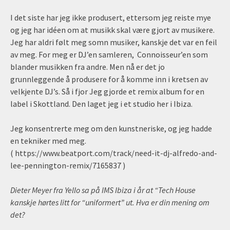
I det siste har jeg ikke produsert, ettersom jeg reiste mye
og jeg har idéen om at musikk skal være gjort av musikere.
Jeg har aldri følt meg somn musiker, kanskje det var en feil
av meg. For meg er DJ’en samleren, Connoisseur’en som
blander musikken fra andre. Men nå er det jo
grunnleggende å produsere for å komme inn i kretsen av
velkjente DJ’s. Så i fjor Jeg gjorde et remix album for en
label i Skottland. Den laget jeg i et studio her i Ibiza.
Jeg konsentrerte meg om den kunstneriske, og jeg hadde
en tekniker med meg.
( https://www.beatport.com/track/need-it-dj-alfredo-and-
lee-pennington-remix/7165837 )
Dieter Meyer fra Yello sa på IMS Ibiza i år at “Tech House
kanskje hørtes litt for “uniformert” ut. Hva er din mening om
det?