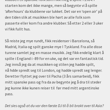
starten kom det ikke mange, men så begynte vi å spille
‘afterhours’ da klubbene var lukket. Det var en ‘open air’ på
den tiden slik at musikken ble hørt av alle folk som
passerte eller kom fra andre klubber. Så etter 2 eller 3 uker
vi fikk fullt hus.
Så reiste jeg mye rundt, fikk residenser i Barcelona, så
Madrid, Italia og spilt ganske mye I Tyskland. Fra alle disse
turene samlet jeg en masse musikk. Jeg fikk endelig klart å
spille i England i -89 for en uke, og det var en fantastisk tid.
Jeg innså jeg da at musikken og stilen jeg hadde spilt,
nå hdde spredt seg til London, og hadde spredt seg lenger.
Deretter flyttet jeg over til Pacha (3 års samarbeid), fikk
mitt spanske pass og fra da av begynte jeg å dra til steder
jeg kunne ikke kunen reiser til før med mitt argentinske
pass.
Det sies også at du var den første DJ til å bli brakt over til Asia?