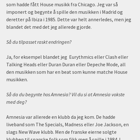
som hadde fått House musikk fra Chicago. Jeg var så
imponert og begynte å spille den musikken i Madrid og
deretter på Ibiza i 1985. Dette var helt annerledes, men jeg
blandet det med det jeg allerede gjorde.
Så du tilpasset raskt endringen?
Ja, for eksempel blandet jeg Eurythmics eller Clash eller
Talking Heads eller Duran Duran eller Depeche Mode, all
den musikken som har en beat som kunne matche House
musikken.
Så da du begynte hos Amnesia? Vil du si at Amnesia vokste
med deg?
Amnesia var allerede en klubb da jeg kom. De hadde
liveband som The Specials, Madness eller Joe Jackson, en
slags New Wave klubb. Men de franske eierne solgte
klubben til spanske folk som fikk meg å spille i 1984. I