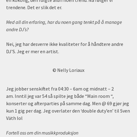
trendene. Det er slik det er.
Med all din erfaring, har du noen gang tenkt på å manage
andre DJ’s?
Nei, jeg har desverre ikke kvaliteter for å håndtere andre
DJ’S. Jeg er mer en artist.
© Nelly Loriaux
Jeg jobber senskiftet fra 04:30 – 6am og midnatt – 2
am. Inntil jeg var 54 så spilte jeg både “Main room “,
konserter og afterparties på samme dag. Men @ 69 gjør jeg
kun 1 gig per dag. Jeg overlater den ‘double duty’en’ til Sven
Väth lol
Fortell oss om din musikkproduksjon