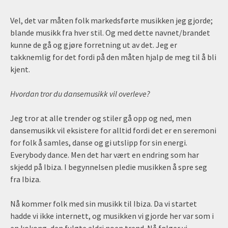
Vel, det var måten folk markedsførte musikken jeg gjorde;
blande musikk fra hver stil. Og med dette navnet/brandet
kunne de gå og gjøre forretning ut av det. Jeg er
takknemlig for det fordi på den måten hjalp de meg til å bli
kjent.
Hvordan tror du dansemusikk vil overleve?
Jeg tror at alle trender og stiler gå opp og ned, men
dansemusikk vil eksistere for alltid fordi det er en seremoni
for folk å samles, danse og gi utslipp for sin energi.
Everybody dance. Men det har vært en endring som har
skjedd på Ibiza. I begynnelsen pledie musikken å spre seg
fra Ibiza.
Nå kommer folk med sin musikk til Ibiza. Da vi startet
hadde vi ikke internett, og musikken vi gjorde her var som i
en kokong, den fulgte aldri noen trend. Nå følger vi