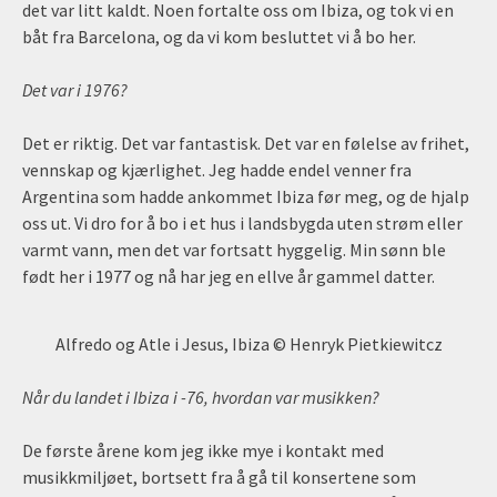
det var litt kaldt. Noen fortalte oss om Ibiza, og tok vi en
båt fra Barcelona, og da vi kom besluttet vi å bo her.
Det var i 1976?
Det er riktig. Det var fantastisk. Det var en følelse av frihet,
vennskap og kjærlighet. Jeg hadde endel venner fra
Argentina som hadde ankommet Ibiza før meg, og de hjalp
oss ut. Vi dro for å bo i et hus i landsbygda uten strøm eller
varmt vann, men det var fortsatt hyggelig. Min sønn ble
født her i 1977 og nå har jeg en ellve år gammel datter.
Alfredo og Atle i Jesus, Ibiza © Henryk Pietkiewitcz
Når du landet i Ibiza i -76, hvordan var musikken?
De første årene kom jeg ikke mye i kontakt med
musikkmiljøet, bortsett fra å gå til konsertene som