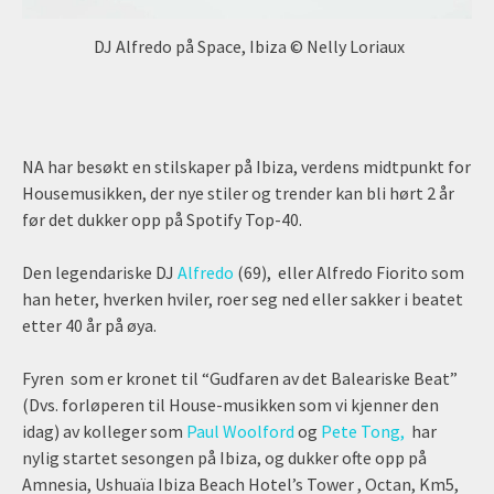
DJ Alfredo på Space, Ibiza © Nelly Loriaux
NA har besøkt en stilskaper på Ibiza, verdens midtpunkt for
Housemusikken, der nye stiler og trender kan bli hørt 2 år
før det dukker opp på Spotify Top-40.
Den legendariske DJ
Alfredo
(69), eller Alfredo Fiorito som
han heter, hverken hviler, roer seg ned eller sakker i beatet
etter 40 år på øya.
Fyren som er kronet til “Gudfaren av det Baleariske Beat”
(Dvs. forløperen til House-musikken som vi kjenner den
idag) av kolleger som
Paul Woolford
og
Pete Tong,
har
nylig startet sesongen på Ibiza, og dukker ofte opp på
Amnesia, Ushuaïa Ibiza Beach Hotel’s Tower , Octan, Km5,