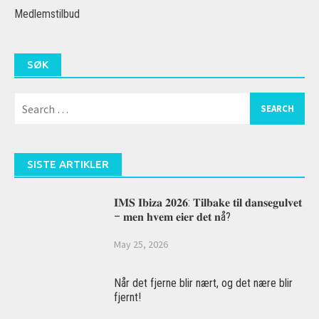
Medlemstilbud
SØK
Search
for:
SISTE ARTIKLER
𝐈𝐌𝐒 𝐈𝐛𝐢𝐳𝐚 𝟐𝟎𝟐𝟔: 𝐓𝐢𝐥𝐛𝐚𝐤𝐞 𝐭𝐢𝐥 𝐝𝐚𝐧𝐬𝐞𝐠𝐮𝐥𝐯𝐞𝐭
– 𝐦𝐞𝐧 𝐡𝐯𝐞𝐦 𝐞𝐢𝐞𝐫 𝐝𝐞𝐭 𝐧å?
May 25, 2026
Når det fjerne blir nært, og det nære blir
fjernt!