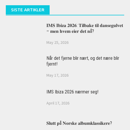
SISTE ARTIKLER
𝐈𝐌𝐒 𝐈𝐛𝐢𝐳𝐚 𝟐𝟎𝟐𝟔: 𝐓𝐢𝐥𝐛𝐚𝐤𝐞 𝐭𝐢𝐥 𝐝𝐚𝐧𝐬𝐞𝐠𝐮𝐥𝐯𝐞𝐭
– 𝐦𝐞𝐧 𝐡𝐯𝐞𝐦 𝐞𝐢𝐞𝐫 𝐝𝐞𝐭 𝐧å?
May 25, 2026
Når det fjerne blir nært, og det nære blir
fjernt!
May 17, 2026
IMS Ibiza 2026 nærmer seg!
April 17, 2026
𝐒𝐥𝐮𝐭𝐭 𝐩å 𝐍𝐨𝐫𝐬𝐤𝐞 𝐚𝐥𝐛𝐮𝐦𝐤𝐥𝐚𝐬𝐬𝐢𝐤𝐞𝐫𝐞?