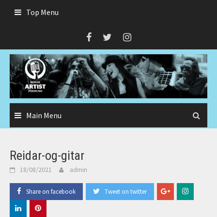
Skip
Top Menu
to
content
Main Menu
Reidar-og-gitar
18/08/2021
admin
Share on facebook
Tweet on twitter