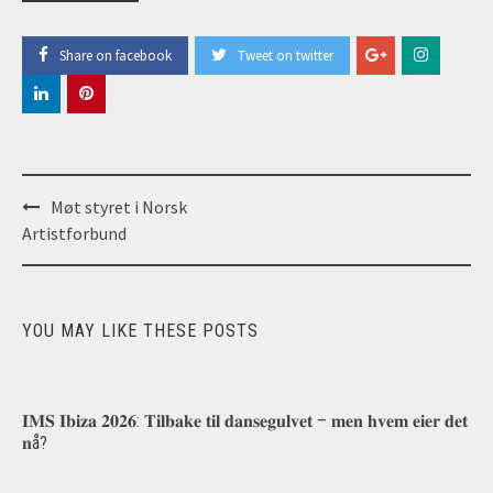
Share on facebook
Tweet on twitter
Post
Møt styret i Norsk
navigation
Artistforbund
YOU MAY LIKE THESE POSTS
𝐈𝐌𝐒 𝐈𝐛𝐢𝐳𝐚 𝟐𝟎𝟐𝟔: 𝐓𝐢𝐥𝐛𝐚𝐤𝐞 𝐭𝐢𝐥 𝐝𝐚𝐧𝐬𝐞𝐠𝐮𝐥𝐯𝐞𝐭 – 𝐦𝐞𝐧 𝐡𝐯𝐞𝐦 𝐞𝐢𝐞𝐫 𝐝𝐞𝐭
𝐧å?