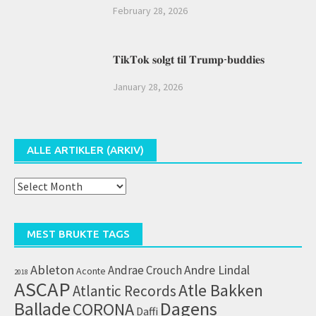
February 28, 2026
𝐓𝐢𝐤𝐓𝐨𝐤 𝐬𝐨𝐥𝐠𝐭 𝐭𝐢𝐥 𝐓𝐫𝐮𝐦𝐩-𝐛𝐮𝐝𝐝𝐢𝐞𝐬
January 28, 2026
ALLE ARTIKLER (ARKIV)
Alle
artikler
(arkiv)
MEST BRUKTE TAGS
Ableton
Andrae Crouch
Andre Lindal
Aconte
2018
ASCAP
Atle Bakken
Atlantic Records
Dagens
Ballade
CORONA
Daffi