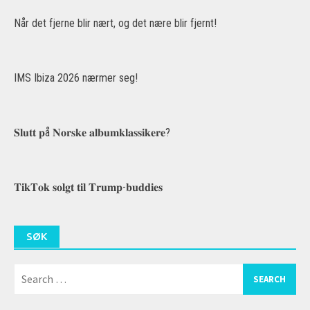
Når det fjerne blir nært, og det nære blir fjernt!
IMS Ibiza 2026 nærmer seg!
𝐒𝐥𝐮𝐭𝐭 𝐩å 𝐍𝐨𝐫𝐬𝐤𝐞 𝐚𝐥𝐛𝐮𝐦𝐤𝐥𝐚𝐬𝐬𝐢𝐤𝐞𝐫𝐞?
𝐓𝐢𝐤𝐓𝐨𝐤 𝐬𝐨𝐥𝐠𝐭 𝐭𝐢𝐥 𝐓𝐫𝐮𝐦𝐩-𝐛𝐮𝐝𝐝𝐢𝐞𝐬
SØK
Search
for: