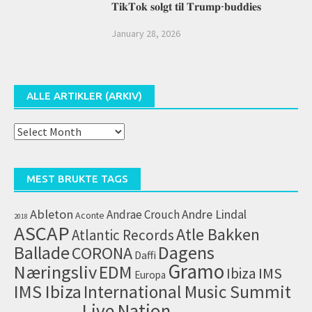
𝐓𝐢𝐤𝐓𝐨𝐤 𝐬𝐨𝐥𝐠𝐭 𝐭𝐢𝐥 𝐓𝐫𝐮𝐦𝐩-𝐛𝐮𝐝𝐝𝐢𝐞𝐬
January 28, 2026
ALLE ARTIKLER (ARKIV)
Alle
artikler
(arkiv)
MEST BRUKTE TAGS
Ableton
Andrae Crouch
Andre Lindal
Aconte
2018
ASCAP
Atle Bakken
Atlantic Records
Dagens
Ballade
CORONA
Daffi
Gramo
Næringsliv
EDM
IMS
Ibiza
Europa
IMS Ibiza
International Music Summit
Live Nation