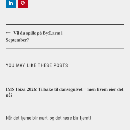
Post
𝐕𝐢𝐥 𝐝𝐮 𝐬𝐩𝐢𝐥𝐥𝐞 𝐩å 𝐁𝐲:𝐋𝐚𝐫𝐦 𝐢
navigation
𝐒𝐞𝐩𝐭𝐞𝐦𝐛𝐞𝐫?
YOU MAY LIKE THESE POSTS
𝐈𝐌𝐒 𝐈𝐛𝐢𝐳𝐚 𝟐𝟎𝟐𝟔: 𝐓𝐢𝐥𝐛𝐚𝐤𝐞 𝐭𝐢𝐥 𝐝𝐚𝐧𝐬𝐞𝐠𝐮𝐥𝐯𝐞𝐭 – 𝐦𝐞𝐧 𝐡𝐯𝐞𝐦 𝐞𝐢𝐞𝐫 𝐝𝐞𝐭
𝐧å?
Når det fjerne blir nært, og det nære blir fjernt!