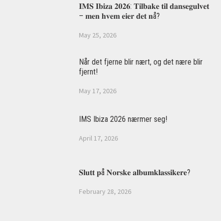
𝐈𝐌𝐒 𝐈𝐛𝐢𝐳𝐚 𝟐𝟎𝟐𝟔: 𝐓𝐢𝐥𝐛𝐚𝐤𝐞 𝐭𝐢𝐥 𝐝𝐚𝐧𝐬𝐞𝐠𝐮𝐥𝐯𝐞𝐭
– 𝐦𝐞𝐧 𝐡𝐯𝐞𝐦 𝐞𝐢𝐞𝐫 𝐝𝐞𝐭 𝐧å?
May 25, 2026
Når det fjerne blir nært, og det nære blir
fjernt!
May 17, 2026
IMS Ibiza 2026 nærmer seg!
April 17, 2026
𝐒𝐥𝐮𝐭𝐭 𝐩å 𝐍𝐨𝐫𝐬𝐤𝐞 𝐚𝐥𝐛𝐮𝐦𝐤𝐥𝐚𝐬𝐬𝐢𝐤𝐞𝐫𝐞?
February 28, 2026