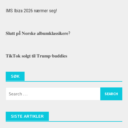
IMS Ibiza 2026 nærmer seg!
𝐒𝐥𝐮𝐭𝐭 𝐩å 𝐍𝐨𝐫𝐬𝐤𝐞 𝐚𝐥𝐛𝐮𝐦𝐤𝐥𝐚𝐬𝐬𝐢𝐤𝐞𝐫𝐞?
𝐓𝐢𝐤𝐓𝐨𝐤 𝐬𝐨𝐥𝐠𝐭 𝐭𝐢𝐥 𝐓𝐫𝐮𝐦𝐩-𝐛𝐮𝐝𝐝𝐢𝐞𝐬
SØK
Search
for:
SISTE ARTIKLER