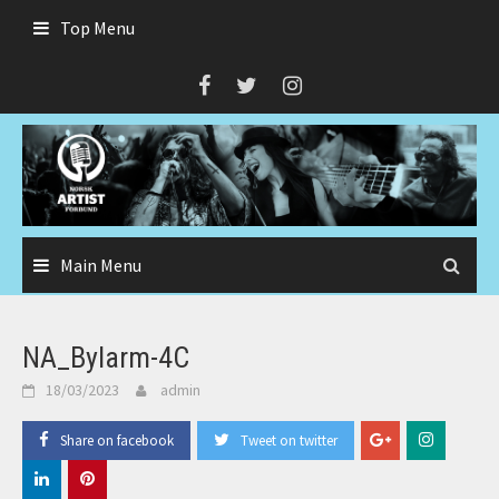
Skip
Top Menu
to
content
Main Menu
NA_Bylarm-4C
18/03/2023
admin
Share on facebook
Tweet on twitter