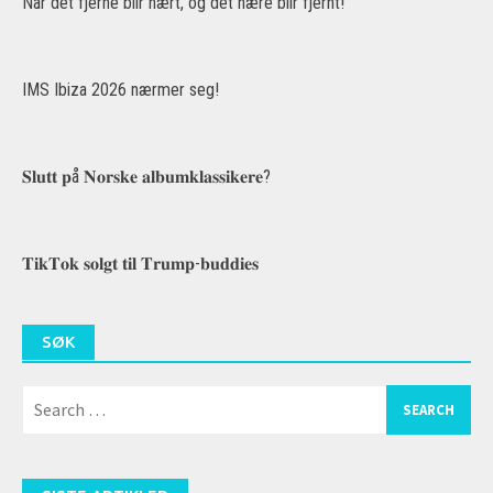
Når det fjerne blir nært, og det nære blir fjernt!
IMS Ibiza 2026 nærmer seg!
𝐒𝐥𝐮𝐭𝐭 𝐩å 𝐍𝐨𝐫𝐬𝐤𝐞 𝐚𝐥𝐛𝐮𝐦𝐤𝐥𝐚𝐬𝐬𝐢𝐤𝐞𝐫𝐞?
𝐓𝐢𝐤𝐓𝐨𝐤 𝐬𝐨𝐥𝐠𝐭 𝐭𝐢𝐥 𝐓𝐫𝐮𝐦𝐩-𝐛𝐮𝐝𝐝𝐢𝐞𝐬
SØK
Search
for: