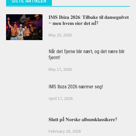
SISTE ARTIKLER
𝐈𝐌𝐒 𝐈𝐛𝐢𝐳𝐚 𝟐𝟎𝟐𝟔: 𝐓𝐢𝐥𝐛𝐚𝐤𝐞 𝐭𝐢𝐥 𝐝𝐚𝐧𝐬𝐞𝐠𝐮𝐥𝐯𝐞𝐭
– 𝐦𝐞𝐧 𝐡𝐯𝐞𝐦 𝐞𝐢𝐞𝐫 𝐝𝐞𝐭 𝐧å?
May 25, 2026
Når det fjerne blir nært, og det nære blir
fjernt!
May 17, 2026
IMS Ibiza 2026 nærmer seg!
April 17, 2026
𝐒𝐥𝐮𝐭𝐭 𝐩å 𝐍𝐨𝐫𝐬𝐤𝐞 𝐚𝐥𝐛𝐮𝐦𝐤𝐥𝐚𝐬𝐬𝐢𝐤𝐞𝐫𝐞?
February 28, 2026