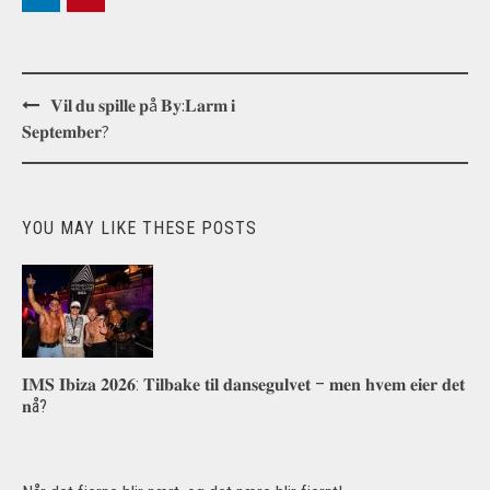
Post
𝐕𝐢𝐥 𝐝𝐮 𝐬𝐩𝐢𝐥𝐥𝐞 𝐩å 𝐁𝐲:𝐋𝐚𝐫𝐦 𝐢
navigation
𝐒𝐞𝐩𝐭𝐞𝐦𝐛𝐞𝐫?
YOU MAY LIKE THESE POSTS
𝐈𝐌𝐒 𝐈𝐛𝐢𝐳𝐚 𝟐𝟎𝟐𝟔: 𝐓𝐢𝐥𝐛𝐚𝐤𝐞 𝐭𝐢𝐥 𝐝𝐚𝐧𝐬𝐞𝐠𝐮𝐥𝐯𝐞𝐭 – 𝐦𝐞𝐧 𝐡𝐯𝐞𝐦 𝐞𝐢𝐞𝐫 𝐝𝐞𝐭
𝐧å?