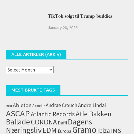
𝐓𝐢𝐤𝐓𝐨𝐤 𝐬𝐨𝐥𝐠𝐭 𝐭𝐢𝐥 𝐓𝐫𝐮𝐦𝐩-𝐛𝐮𝐝𝐝𝐢𝐞𝐬
January 28, 2026
ALLE ARTIKLER (ARKIV)
Alle
artikler
(arkiv)
MEST BRUKTE TAGS
Ableton
Andrae Crouch
Andre Lindal
Aconte
2018
ASCAP
Atle Bakken
Atlantic Records
Dagens
Ballade
CORONA
Daffi
Gramo
Næringsliv
EDM
IMS
Ibiza
Europa