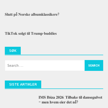
𝐒𝐥𝐮𝐭𝐭 𝐩å 𝐍𝐨𝐫𝐬𝐤𝐞 𝐚𝐥𝐛𝐮𝐦𝐤𝐥𝐚𝐬𝐬𝐢𝐤𝐞𝐫𝐞?
𝐓𝐢𝐤𝐓𝐨𝐤 𝐬𝐨𝐥𝐠𝐭 𝐭𝐢𝐥 𝐓𝐫𝐮𝐦𝐩-𝐛𝐮𝐝𝐝𝐢𝐞𝐬
SØK
Search
for:
SISTE ARTIKLER
𝐈𝐌𝐒 𝐈𝐛𝐢𝐳𝐚 𝟐𝟎𝟐𝟔: 𝐓𝐢𝐥𝐛𝐚𝐤𝐞 𝐭𝐢𝐥 𝐝𝐚𝐧𝐬𝐞𝐠𝐮𝐥𝐯𝐞𝐭
– 𝐦𝐞𝐧 𝐡𝐯𝐞𝐦 𝐞𝐢𝐞𝐫 𝐝𝐞𝐭 𝐧å?