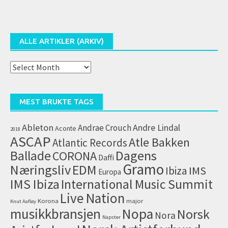
ALLE ARTIKLER (ARKIV)
Alle
artikler
(arkiv)
MEST BRUKTE TAGS
Ableton
Andrae Crouch
Andre Lindal
Aconte
2018
ASCAP
Atle Bakken
Atlantic Records
Dagens
Ballade
CORONA
Daffi
Gramo
Næringsliv
EDM
IMS
Ibiza
Europa
IMS Ibiza
International Music Summit
Live Nation
Korona
major
Knut Aafløy
musikkbransjen
Nopa
Norsk
Nora
Napster