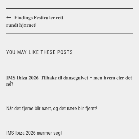
Post
𝐅𝐢𝐧𝐝𝐢𝐧𝐠𝐬 𝐅𝐞𝐬𝐭𝐢𝐯𝐚𝐥 𝐞𝐫 𝐫𝐞𝐭𝐭
navigation
𝐫𝐮𝐧𝐝𝐭 𝐡𝐣ø𝐫𝐧𝐞𝐭!
YOU MAY LIKE THESE POSTS
𝐈𝐌𝐒 𝐈𝐛𝐢𝐳𝐚 𝟐𝟎𝟐𝟔: 𝐓𝐢𝐥𝐛𝐚𝐤𝐞 𝐭𝐢𝐥 𝐝𝐚𝐧𝐬𝐞𝐠𝐮𝐥𝐯𝐞𝐭 – 𝐦𝐞𝐧 𝐡𝐯𝐞𝐦 𝐞𝐢𝐞𝐫 𝐝𝐞𝐭
𝐧å?
Når det fjerne blir nært, og det nære blir fjernt!
IMS Ibiza 2026 nærmer seg!