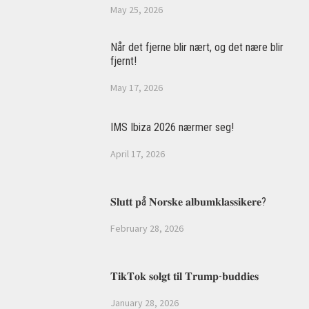
May 25, 2026
Når det fjerne blir nært, og det nære blir
fjernt!
May 17, 2026
IMS Ibiza 2026 nærmer seg!
April 17, 2026
𝐒𝐥𝐮𝐭𝐭 𝐩å 𝐍𝐨𝐫𝐬𝐤𝐞 𝐚𝐥𝐛𝐮𝐦𝐤𝐥𝐚𝐬𝐬𝐢𝐤𝐞𝐫𝐞?
February 28, 2026
𝐓𝐢𝐤𝐓𝐨𝐤 𝐬𝐨𝐥𝐠𝐭 𝐭𝐢𝐥 𝐓𝐫𝐮𝐦𝐩-𝐛𝐮𝐝𝐝𝐢𝐞𝐬
January 28, 2026