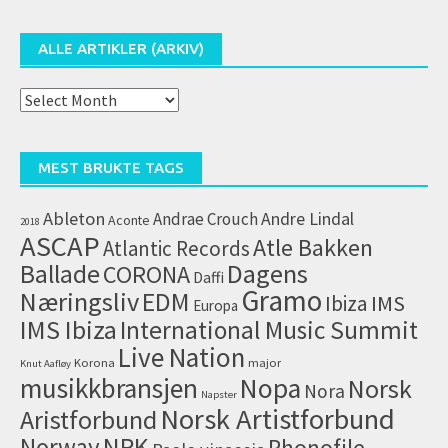
ALLE ARTIKLER (ARKIV)
Alle
artikler
(arkiv)
MEST BRUKTE TAGS
Ableton
Andrae Crouch
Andre Lindal
Aconte
2018
ASCAP
Atle Bakken
Atlantic Records
Dagens
Ballade
CORONA
Daffi
Gramo
Næringsliv
EDM
IMS
Ibiza
Europa
IMS Ibiza
International Music Summit
Live Nation
Korona
major
Knut Aafløy
musikkbransjen
Nopa
Norsk
Nora
Napster
Norsk Artistforbund
Aristforbund
NRK
Norway
Phonofile