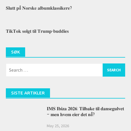
𝐒𝐥𝐮𝐭𝐭 𝐩å 𝐍𝐨𝐫𝐬𝐤𝐞 𝐚𝐥𝐛𝐮𝐦𝐤𝐥𝐚𝐬𝐬𝐢𝐤𝐞𝐫𝐞?
𝐓𝐢𝐤𝐓𝐨𝐤 𝐬𝐨𝐥𝐠𝐭 𝐭𝐢𝐥 𝐓𝐫𝐮𝐦𝐩-𝐛𝐮𝐝𝐝𝐢𝐞𝐬
SØK
Search
for:
SISTE ARTIKLER
𝐈𝐌𝐒 𝐈𝐛𝐢𝐳𝐚 𝟐𝟎𝟐𝟔: 𝐓𝐢𝐥𝐛𝐚𝐤𝐞 𝐭𝐢𝐥 𝐝𝐚𝐧𝐬𝐞𝐠𝐮𝐥𝐯𝐞𝐭
– 𝐦𝐞𝐧 𝐡𝐯𝐞𝐦 𝐞𝐢𝐞𝐫 𝐝𝐞𝐭 𝐧å?
May 25, 2026