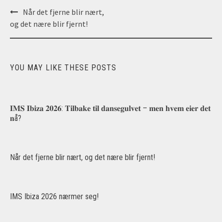
Post
Når det fjerne blir nært,
navigation
og det nære blir fjernt!
YOU MAY LIKE THESE POSTS
𝐈𝐌𝐒 𝐈𝐛𝐢𝐳𝐚 𝟐𝟎𝟐𝟔: 𝐓𝐢𝐥𝐛𝐚𝐤𝐞 𝐭𝐢𝐥 𝐝𝐚𝐧𝐬𝐞𝐠𝐮𝐥𝐯𝐞𝐭 – 𝐦𝐞𝐧 𝐡𝐯𝐞𝐦 𝐞𝐢𝐞𝐫 𝐝𝐞𝐭
𝐧å?
Når det fjerne blir nært, og det nære blir fjernt!
IMS Ibiza 2026 nærmer seg!