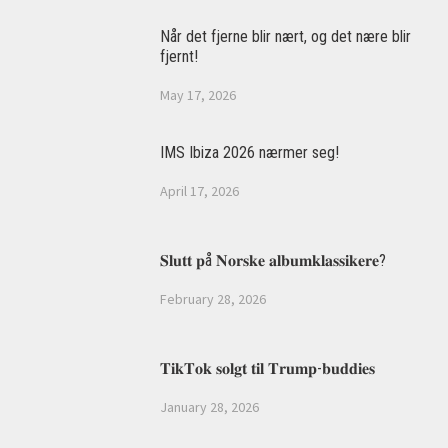
Når det fjerne blir nært, og det nære blir
fjernt!
May 17, 2026
IMS Ibiza 2026 nærmer seg!
April 17, 2026
𝐒𝐥𝐮𝐭𝐭 𝐩å 𝐍𝐨𝐫𝐬𝐤𝐞 𝐚𝐥𝐛𝐮𝐦𝐤𝐥𝐚𝐬𝐬𝐢𝐤𝐞𝐫𝐞?
February 28, 2026
𝐓𝐢𝐤𝐓𝐨𝐤 𝐬𝐨𝐥𝐠𝐭 𝐭𝐢𝐥 𝐓𝐫𝐮𝐦𝐩-𝐛𝐮𝐝𝐝𝐢𝐞𝐬
January 28, 2026