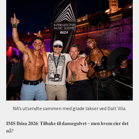
NA’s utsendte sammen med glade lakser ved Dalt Vila.
𝐈𝐌𝐒 𝐈𝐛𝐢𝐳𝐚 𝟐𝟎𝟐𝟔: 𝐓𝐢𝐥𝐛𝐚𝐤𝐞 𝐭𝐢𝐥 𝐝𝐚𝐧𝐬𝐞𝐠𝐮𝐥𝐯𝐞𝐭 – 𝐦𝐞𝐧 𝐡𝐯𝐞𝐦 𝐞𝐢𝐞𝐫 𝐝𝐞𝐭
𝐧å?