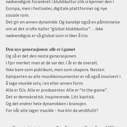
nødvendigvis forankret i klubbkultur slik vi kjenner den i
Europa, men i festivaler, digitale plattformer og nye
sosiale rom.
Det gir en annen dynamikk. Og kanskje også en påminnelse
om at det vi ofte kaller “global klubbkultur”… ikke
nødvendigvis er så global som vi liker å tro.
𝐃𝐞𝐧 𝐧𝐲𝐞 𝐠𝐞𝐧𝐞𝐫𝐚𝐬𝐣𝐨𝐧𝐞𝐧: 𝐚𝐥𝐥𝐞 𝐞𝐫 𝐢 𝐠𝐚𝐦𝐞𝐭
Og så er det den neste generasjonen.
I fjor merket man at de var der. I år er de overalt.
Ikke bare som publikum, men som skapere. Nesten
halvparten av alle musikkonsumenter er nå også involvert i
å lage musikk selv, i en eller annen form.
Alle er DJs. Alle er produsenter. Alle er “in the game”.
Det er demokratisk. Inspirerende. Litt kaotisk.
Og det endrer hele dynamikken i bransjen.
For når alle lager musikk – hva blir da verdifullt?