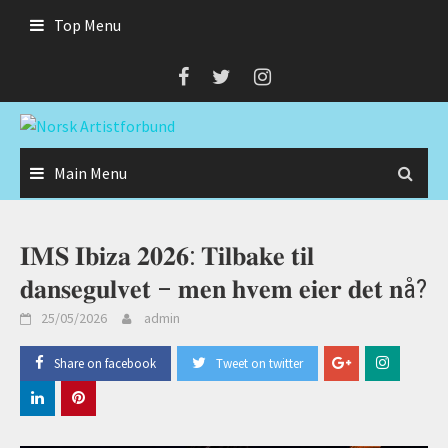
Skip
Top Menu
to
content
Main Menu
𝐈𝐌𝐒 𝐈𝐛𝐢𝐳𝐚 𝟐𝟎𝟐𝟔: 𝐓𝐢𝐥𝐛𝐚𝐤𝐞 𝐭𝐢𝐥
𝐝𝐚𝐧𝐬𝐞𝐠𝐮𝐥𝐯𝐞𝐭 – 𝐦𝐞𝐧 𝐡𝐯𝐞𝐦 𝐞𝐢𝐞𝐫 𝐝𝐞𝐭 𝐧å?
25/05/2026
admin
Share on facebook
Tweet on twitter