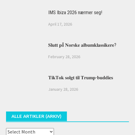
IMS Ibiza 2026 nærmer seg!
April 17, 2026
𝐒𝐥𝐮𝐭𝐭 𝐩å 𝐍𝐨𝐫𝐬𝐤𝐞 𝐚𝐥𝐛𝐮𝐦𝐤𝐥𝐚𝐬𝐬𝐢𝐤𝐞𝐫𝐞?
February 28, 2026
𝐓𝐢𝐤𝐓𝐨𝐤 𝐬𝐨𝐥𝐠𝐭 𝐭𝐢𝐥 𝐓𝐫𝐮𝐦𝐩-𝐛𝐮𝐝𝐝𝐢𝐞𝐬
January 28, 2026
ALLE ARTIKLER (ARKIV)
Alle