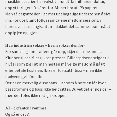
musikkindustrien har vokst til rundt 15 milliarder dollar,
opp ytterligere fra året før. Alt ser bra ut. På papiret.
Men så begynte den litt mer ubehagelige undertonen å sive
inn. For ute blant folk, i samtalene mellom sessions, i
baren, ved bassengkanten – dukket det samme spørsmålet
opp igjen og igjen:
𝐇𝐯𝐢𝐬 𝐢𝐧𝐝𝐮𝐬𝐭𝐫𝐢𝐞𝐧 𝐯𝐨𝐤𝐬𝐞𝐫 – 𝐡𝐯𝐞𝐦 𝐯𝐨𝐤𝐬𝐞𝐫 𝐝𝐞𝐧 𝐟𝐨𝐫?
For samtidig som tallene går opp, skjer det noe annet.
Klubber sliter. Midtsjiktet presses. Billettprisene stiger til
nivåer som gjør at man nesten må velge mellom å gå ut
eller betale husleien. Ibiza er fortsatt Ibiza – men ikke
nødvendigvis for alle.
Det er en merkelig dissonans. Litt som å høre en låt hvor
basstromme og bass ikke helt sitter. Du vet det er noe der –
men det føles ikke riktig i kroppen.
𝐀𝐈 – 𝐞𝐥𝐞𝐟𝐚𝐧𝐭𝐞𝐧 𝐢 𝐫𝐨𝐦𝐦𝐞𝐭
Og så er det AI.