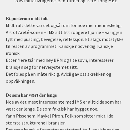
To av initiativtagerne: Ben Turner og Pete Tong MBE
𝐄𝐭 𝐩𝐮𝐬𝐭𝐞𝐫𝐨𝐦 𝐦𝐢𝐝𝐭 𝐢 𝐚𝐥𝐭
Midt i alt dette var det også rom for noe mer menneskelig.
Art of Areté-sonen – IMS sitt litt roligere hjørne – var igjen
fylt med pusting, bevegelse, refleksjon. Et slags motstykke
til resten av programmet. Kanskje nødvendig. Kanskje
ironisk.
Etter flere tiår med høy BPM og lite søvn, interesserer
bransjen seg for nervesystemet sitt.
Det føles på en måte riktig. Avicii gav oss skrekken og
oppvåkningen.
𝐃𝐞 𝐬𝐨𝐦 𝐡𝐚𝐫 𝐯æ𝐫𝐭 𝐝𝐞𝐫 𝐥𝐞𝐧𝐠𝐞
Noe av det mest interessante med IMS er alltid de som har
vært der lenge. De som faktisk har bygget noe.
Yann Pissenem. Maykel Piron. Folk som sitter midt i de
største strukturene i bransjen.
Det man kanskje forventer er strategi, tall, posisjonering.