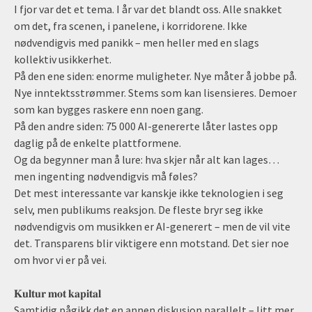
I fjor var det et tema. I år var det blandt oss. Alle snakket
om det, fra scenen, i panelene, i korridorene. Ikke
nødvendigvis med panikk – men heller med en slags
kollektiv usikkerhet.
På den ene siden: enorme muligheter. Nye måter å jobbe på.
Nye inntektsstrømmer. Stems som kan lisensieres. Demoer
som kan bygges raskere enn noen gang.
På den andre siden: 75 000 AI-genererte låter lastes opp
daglig på de enkelte plattformene.
Og da begynner man å lure: hva skjer når alt kan lages…
men ingenting nødvendigvis må føles?
Det mest interessante var kanskje ikke teknologien i seg
selv, men publikums reaksjon. De fleste bryr seg ikke
nødvendigvis om musikken er AI-generert – men de vil vite
det. Transparens blir viktigere enn motstand. Det sier noe
om hvor vi er på vei.
𝐊𝐮𝐥𝐭𝐮𝐫 𝐦𝐨𝐭 𝐤𝐚𝐩𝐢𝐭𝐚𝐥
Samtidig pågikk det en annen diskusjon parallelt – litt mer