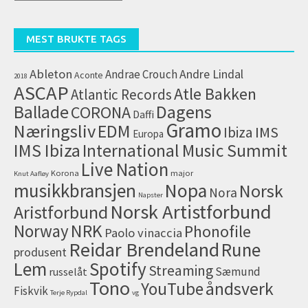
artikler
(arkiv)
MEST BRUKTE TAGS
Ableton
Andrae Crouch
Andre Lindal
Aconte
2018
ASCAP
Atle Bakken
Atlantic Records
Dagens
Ballade
CORONA
Daffi
Gramo
Næringsliv
EDM
IMS
Ibiza
Europa
IMS Ibiza
International Music Summit
Live Nation
Korona
major
Knut Aafløy
musikkbransjen
Nopa
Norsk
Nora
Napster
Norsk Artistforbund
Aristforbund
NRK
Norway
Phonofile
Paolo vinaccia
Reidar Brendeland
Rune
produsent
Lem
Spotify
Streaming
Sæmund
russelåt
Tono
åndsverk
YouTube
Fiskvik
Terje Rypdal
vg