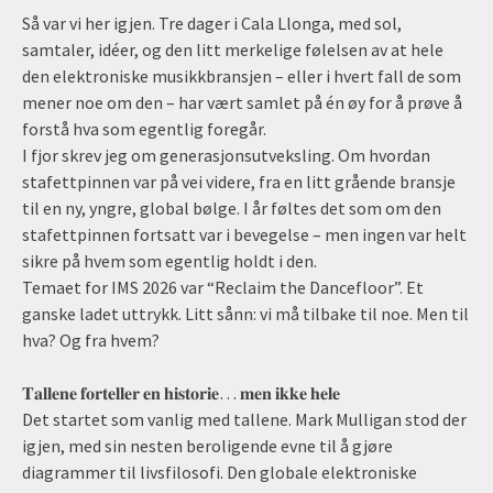
Så var vi her igjen. Tre dager i Cala Llonga, med sol,
samtaler, idéer, og den litt merkelige følelsen av at hele
den elektroniske musikkbransjen – eller i hvert fall de som
mener noe om den – har vært samlet på én øy for å prøve å
forstå hva som egentlig foregår.
I fjor skrev jeg om generasjonsutveksling. Om hvordan
stafettpinnen var på vei videre, fra en litt grående bransje
til en ny, yngre, global bølge. I år føltes det som om den
stafettpinnen fortsatt var i bevegelse – men ingen var helt
sikre på hvem som egentlig holdt i den.
Temaet for IMS 2026 var “Reclaim the Dancefloor”. Et
ganske ladet uttrykk. Litt sånn: vi må tilbake til noe. Men til
hva? Og fra hvem?
𝐓𝐚𝐥𝐥𝐞𝐧𝐞 𝐟𝐨𝐫𝐭𝐞𝐥𝐥𝐞𝐫 𝐞𝐧 𝐡𝐢𝐬𝐭𝐨𝐫𝐢𝐞… 𝐦𝐞𝐧 𝐢𝐤𝐤𝐞 𝐡𝐞𝐥𝐞
Det startet som vanlig med tallene. Mark Mulligan stod der
igjen, med sin nesten beroligende evne til å gjøre
diagrammer til livsfilosofi. Den globale elektroniske