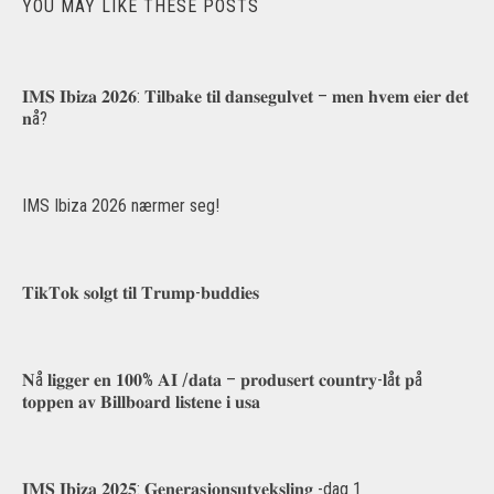
YOU MAY LIKE THESE POSTS
𝐈𝐌𝐒 𝐈𝐛𝐢𝐳𝐚 𝟐𝟎𝟐𝟔: 𝐓𝐢𝐥𝐛𝐚𝐤𝐞 𝐭𝐢𝐥 𝐝𝐚𝐧𝐬𝐞𝐠𝐮𝐥𝐯𝐞𝐭 – 𝐦𝐞𝐧 𝐡𝐯𝐞𝐦 𝐞𝐢𝐞𝐫 𝐝𝐞𝐭
𝐧å?
IMS Ibiza 2026 nærmer seg!
𝐓𝐢𝐤𝐓𝐨𝐤 𝐬𝐨𝐥𝐠𝐭 𝐭𝐢𝐥 𝐓𝐫𝐮𝐦𝐩-𝐛𝐮𝐝𝐝𝐢𝐞𝐬
𝐍å 𝐥𝐢𝐠𝐠𝐞𝐫 𝐞𝐧 𝟏𝟎𝟎% 𝐀𝐈 /𝐝𝐚𝐭𝐚 – 𝐩𝐫𝐨𝐝𝐮𝐬𝐞𝐫𝐭 𝐜𝐨𝐮𝐧𝐭𝐫𝐲-𝐥å𝐭 𝐩å
𝐭𝐨𝐩𝐩𝐞𝐧 𝐚𝐯 𝐁𝐢𝐥𝐥𝐛𝐨𝐚𝐫𝐝 𝐥𝐢𝐬𝐭𝐞𝐧𝐞 𝐢 𝐮𝐬𝐚
𝐈𝐌𝐒 𝐈𝐛𝐢𝐳𝐚 𝟐𝟎𝟐𝟓: 𝐆𝐞𝐧𝐞𝐫𝐚𝐬𝐣𝐨𝐧𝐬𝐮𝐭𝐯𝐞𝐤𝐬𝐥𝐢𝐧𝐠 -dag 1