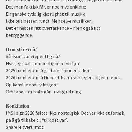
Det man faktisk får, er noe mye enklere:
En ganske tydelig kjærlighet til musikk.
Ikke businessen rundt. Men selve musikken.
Det er nesten litt overraskende – men også litt
betryggende.
𝐇𝐯𝐨𝐫 𝐬𝐭å𝐫 𝐯𝐢 𝐧å?
Så hvor står vi egentlig nå?
Hvis jeg skal sammenligne med i fjor:
2025 handlet om å gi stafettpinnen videre.
2026 handlet om å finne ut hvem som egentlig eier løpet.
Og kanskje enda viktigere:
Om løpet fortsatt går i riktig retning.
𝐊𝐨𝐧𝐤𝐥𝐮𝐬𝐣𝐨𝐧
IMS Ibiza 2026 føltes ikke nostalgisk. Det var ikke et forsøk
på å gå tilbake til “slik det var”.
Snarere tvert imot.