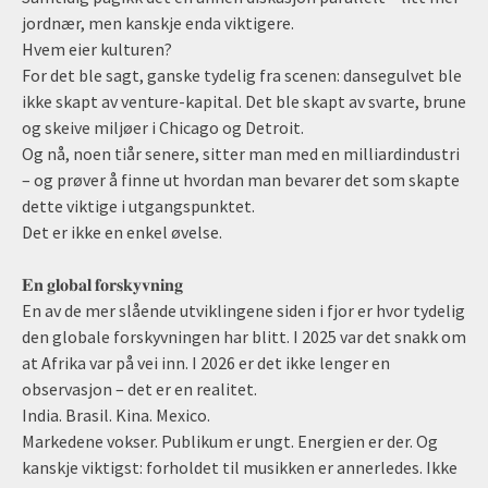
jordnær, men kanskje enda viktigere.
Hvem eier kulturen?
For det ble sagt, ganske tydelig fra scenen: dansegulvet ble
ikke skapt av venture-kapital. Det ble skapt av svarte, brune
og skeive miljøer i Chicago og Detroit.
Og nå, noen tiår senere, sitter man med en milliardindustri
– og prøver å finne ut hvordan man bevarer det som skapte
dette viktige i utgangspunktet.
Det er ikke en enkel øvelse.
𝐄𝐧 𝐠𝐥𝐨𝐛𝐚𝐥 𝐟𝐨𝐫𝐬𝐤𝐲𝐯𝐧𝐢𝐧𝐠
En av de mer slående utviklingene siden i fjor er hvor tydelig
den globale forskyvningen har blitt. I 2025 var det snakk om
at Afrika var på vei inn. I 2026 er det ikke lenger en
observasjon – det er en realitet.
India. Brasil. Kina. Mexico.
Markedene vokser. Publikum er ungt. Energien er der. Og
kanskje viktigst: forholdet til musikken er annerledes. Ikke