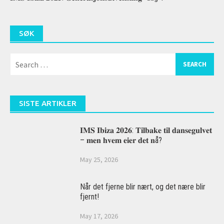
SØK
Search
for:
SISTE ARTIKLER
𝐈𝐌𝐒 𝐈𝐛𝐢𝐳𝐚 𝟐𝟎𝟐𝟔: 𝐓𝐢𝐥𝐛𝐚𝐤𝐞 𝐭𝐢𝐥 𝐝𝐚𝐧𝐬𝐞𝐠𝐮𝐥𝐯𝐞𝐭
– 𝐦𝐞𝐧 𝐡𝐯𝐞𝐦 𝐞𝐢𝐞𝐫 𝐝𝐞𝐭 𝐧å?
May 25, 2026
Når det fjerne blir nært, og det nære blir
fjernt!
May 17, 2026