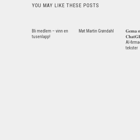
YOU MAY LIKE THESE POSTS
Bli medlem – vinn en
Møt Martin Grøndahl
𝐆𝐞𝐦𝐚 𝐬
tusenlapp!
𝐂𝐡𝐚𝐭
AI-firma
tekster