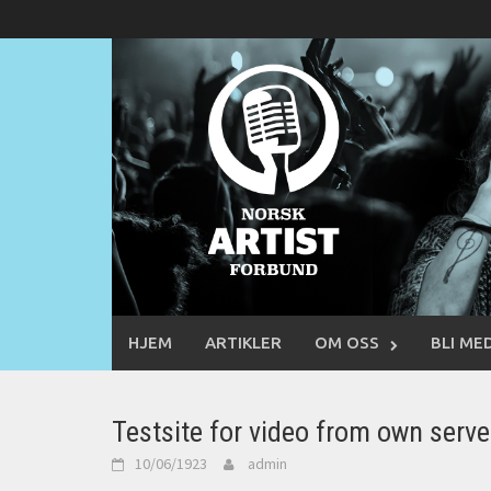
Skip
to
content
HJEM
ARTIKLER
OM OSS
BLI ME
Testsite for video from own serve
10/06/1923
admin