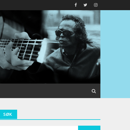
SØK
earch