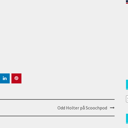
A
a
Odd Holter på Scoochpod
(