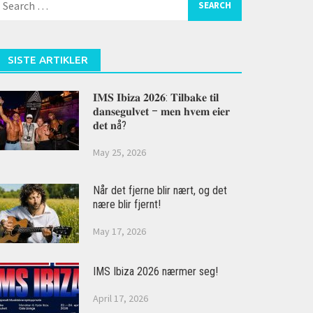
or:
SISTE ARTIKLER
𝐈𝐌𝐒 𝐈𝐛𝐢𝐳𝐚 𝟐𝟎𝟐𝟔: 𝐓𝐢𝐥𝐛𝐚𝐤𝐞 𝐭𝐢𝐥
𝐝𝐚𝐧𝐬𝐞𝐠𝐮𝐥𝐯𝐞𝐭 – 𝐦𝐞𝐧 𝐡𝐯𝐞𝐦 𝐞𝐢𝐞𝐫
𝐝𝐞𝐭 𝐧å?
May 25, 2026
Når det fjerne blir nært, og det
nære blir fjernt!
May 17, 2026
IMS Ibiza 2026 nærmer seg!
April 17, 2026