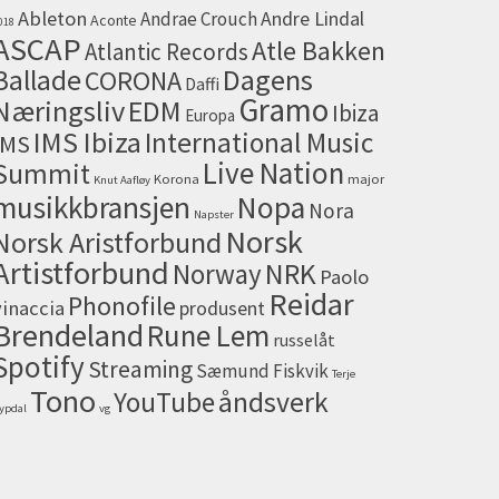
Ableton
Andrae Crouch
Andre Lindal
Aconte
018
ASCAP
Atle Bakken
Atlantic Records
Dagens
Ballade
CORONA
Daffi
Gramo
Næringsliv
EDM
Ibiza
Europa
IMS Ibiza
International Music
IMS
Live Nation
Summit
Korona
major
Knut Aafløy
musikkbransjen
Nopa
Nora
Napster
Norsk
Norsk Aristforbund
Artistforbund
NRK
Norway
Paolo
Reidar
Phonofile
vinaccia
produsent
Brendeland
Rune Lem
russelåt
Spotify
Streaming
Sæmund Fiskvik
Terje
Tono
åndsverk
YouTube
ypdal
vg