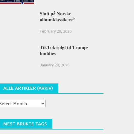
𝐒𝐥𝐮𝐭𝐭 𝐩å 𝐍𝐨𝐫𝐬𝐤𝐞
𝐚𝐥𝐛𝐮𝐦𝐤𝐥𝐚𝐬𝐬𝐢𝐤𝐞𝐫𝐞?
February 28, 2026
𝐓𝐢𝐤𝐓𝐨𝐤 𝐬𝐨𝐥𝐠𝐭 𝐭𝐢𝐥 𝐓𝐫𝐮𝐦𝐩-
𝐛𝐮𝐝𝐝𝐢𝐞𝐬
January 28, 2026
ALLE ARTIKLER (ARKIV)
lle
rtikler
arkiv)
MEST BRUKTE TAGS