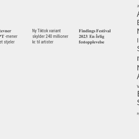
2
𝐞𝐯𝐧𝐞𝐫
Ny Tiktok variant
𝐅𝐢𝐧𝐝𝐢𝐧𝐠𝐬 𝐅𝐞𝐬𝐭𝐢𝐯𝐚𝐥
𝐏𝐓 -mener
skylder 240 millioner
𝟐𝟎𝟐𝟑: 𝐄𝐧 å𝐫𝐥𝐢𝐠
et stjeler
kr. til artister
𝐟𝐞𝐬𝐭𝐨𝐩𝐩𝐥𝐞𝐯𝐞𝐥𝐬𝐞
R