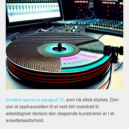
, som nå altså strykes. Den
Stridens kjerne er paragraf 71
sier at opphavsretten til et verk blir overdratt til
arbeidsgiver dersom den skapende kunstneren er i et
ansettelsesforhold.