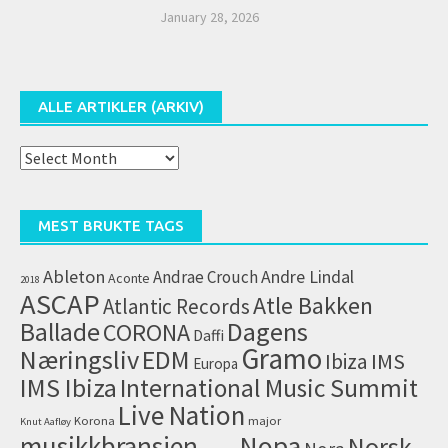
January 28, 2026
ALLE ARTIKLER (ARKIV)
Alle
artikler
(arkiv)
MEST BRUKTE TAGS
Ableton
Andrae Crouch
Andre Lindal
Aconte
2018
ASCAP
Atle Bakken
Atlantic Records
Dagens
Ballade
CORONA
Daffi
Gramo
Næringsliv
EDM
IMS
Ibiza
Europa
IMS Ibiza
International Music Summit
Live Nation
Korona
major
Knut Aafløy
musikkbransjen
Nopa
Norsk