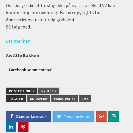
Det betyr ikke at forslag ikke på nytt fra f.eks. TV2 kan
komme opp om overdragelse av copyrights før
åndsverksloven er ferdig godkjent………
Så følg med.
Les mer her
Av: Atle Bakken
Facebook-kommentarer
POSTED UNDER
NYHETER
TAGGED
ÅNDSVERK
PARAGRAF 71
TV2
Share on facebook
Tweet on twitter