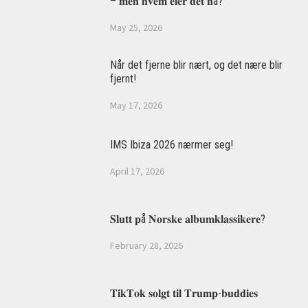
– 𝐦𝐞𝐧 𝐡𝐯𝐞𝐦 𝐞𝐢𝐞𝐫 𝐝𝐞𝐭 𝐧å?
May 25, 2026
Når det fjerne blir nært, og det nære blir
fjernt!
May 17, 2026
IMS Ibiza 2026 nærmer seg!
April 17, 2026
𝐒𝐥𝐮𝐭𝐭 𝐩å 𝐍𝐨𝐫𝐬𝐤𝐞 𝐚𝐥𝐛𝐮𝐦𝐤𝐥𝐚𝐬𝐬𝐢𝐤𝐞𝐫𝐞?
February 28, 2026
𝐓𝐢𝐤𝐓𝐨𝐤 𝐬𝐨𝐥𝐠𝐭 𝐭𝐢𝐥 𝐓𝐫𝐮𝐦𝐩-𝐛𝐮𝐝𝐝𝐢𝐞𝐬