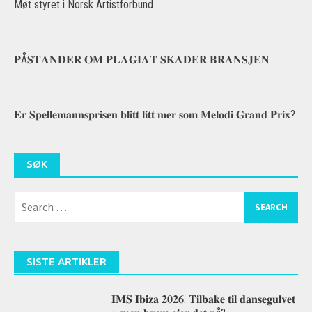
Møt styret i Norsk Artistforbund
𝐏Å𝐒𝐓𝐀𝐍𝐃𝐄𝐑 𝐎𝐌 𝐏𝐋𝐀𝐆𝐈𝐀𝐓 𝐒𝐊𝐀𝐃𝐄𝐑 𝐁𝐑𝐀𝐍𝐒𝐉𝐄𝐍
𝐄𝐫 𝐒𝐩𝐞𝐥𝐥𝐞𝐦𝐚𝐧𝐧𝐬𝐩𝐫𝐢𝐬𝐞𝐧 𝐛𝐥𝐢𝐭𝐭 𝐥𝐢𝐭𝐭 𝐦𝐞𝐫 𝐬𝐨𝐦 𝐌𝐞𝐥𝐨𝐝𝐢 𝐆𝐫𝐚𝐧𝐝 𝐏𝐫𝐢𝐱?
SØK
Search
for:
SISTE ARTIKLER
𝐈𝐌𝐒 𝐈𝐛𝐢𝐳𝐚 𝟐𝟎𝟐𝟔: 𝐓𝐢𝐥𝐛𝐚𝐤𝐞 𝐭𝐢𝐥 𝐝𝐚𝐧𝐬𝐞𝐠𝐮𝐥𝐯𝐞𝐭