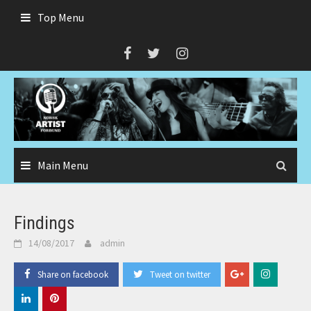
Skip
Top Menu
to
content
Main Menu
Findings
14/08/2017
admin
Share on facebook
Tweet on twitter