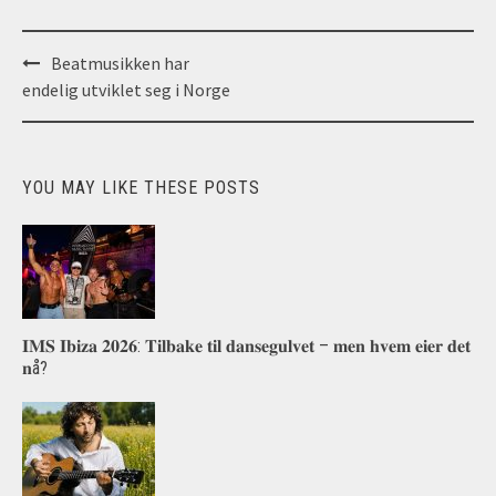
Post
Beatmusikken har
navigation
endelig utviklet seg i Norge
YOU MAY LIKE THESE POSTS
𝐈𝐌𝐒 𝐈𝐛𝐢𝐳𝐚 𝟐𝟎𝟐𝟔: 𝐓𝐢𝐥𝐛𝐚𝐤𝐞 𝐭𝐢𝐥 𝐝𝐚𝐧𝐬𝐞𝐠𝐮𝐥𝐯𝐞𝐭 – 𝐦𝐞𝐧 𝐡𝐯𝐞𝐦 𝐞𝐢𝐞𝐫 𝐝𝐞𝐭
𝐧å?