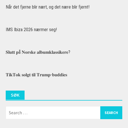
Når det fjerne blir nært, og det nære blir fjernt!
IMS Ibiza 2026 nærmer seg!
𝐒𝐥𝐮𝐭𝐭 𝐩å 𝐍𝐨𝐫𝐬𝐤𝐞 𝐚𝐥𝐛𝐮𝐦𝐤𝐥𝐚𝐬𝐬𝐢𝐤𝐞𝐫𝐞?
𝐓𝐢𝐤𝐓𝐨𝐤 𝐬𝐨𝐥𝐠𝐭 𝐭𝐢𝐥 𝐓𝐫𝐮𝐦𝐩-𝐛𝐮𝐝𝐝𝐢𝐞𝐬
SØK
Search
for: