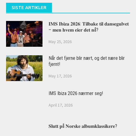
SISTE ARTIKLER
𝐈𝐌𝐒 𝐈𝐛𝐢𝐳𝐚 𝟐𝟎𝟐𝟔: 𝐓𝐢𝐥𝐛𝐚𝐤𝐞 𝐭𝐢𝐥 𝐝𝐚𝐧𝐬𝐞𝐠𝐮𝐥𝐯𝐞𝐭
– 𝐦𝐞𝐧 𝐡𝐯𝐞𝐦 𝐞𝐢𝐞𝐫 𝐝𝐞𝐭 𝐧å?
May 25, 2026
Når det fjerne blir nært, og det nære blir
fjernt!
May 17, 2026
IMS Ibiza 2026 nærmer seg!
April 17, 2026
𝐒𝐥𝐮𝐭𝐭 𝐩å 𝐍𝐨𝐫𝐬𝐤𝐞 𝐚𝐥𝐛𝐮𝐦𝐤𝐥𝐚𝐬𝐬𝐢𝐤𝐞𝐫𝐞?