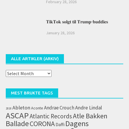
February 28, 2026
𝐓𝐢𝐤𝐓𝐨𝐤 𝐬𝐨𝐥𝐠𝐭 𝐭𝐢𝐥 𝐓𝐫𝐮𝐦𝐩-𝐛𝐮𝐝𝐝𝐢𝐞𝐬
January 28, 2026
ALLE ARTIKLER (ARKIV)
Alle
artikler
(arkiv)
MEST BRUKTE TAGS
Ableton
Andrae Crouch
Andre Lindal
Aconte
2018
ASCAP
Atle Bakken
Atlantic Records
Dagens
Ballade
CORONA
Daffi