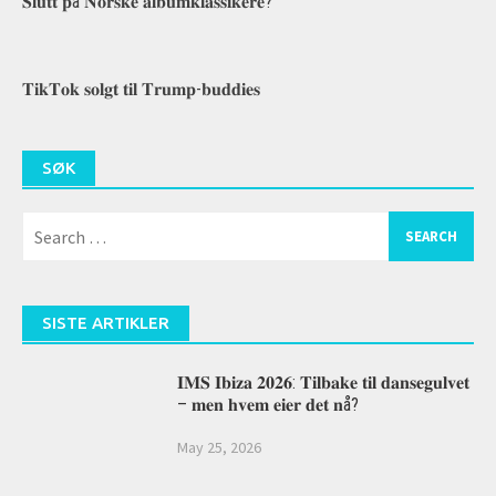
𝐒𝐥𝐮𝐭𝐭 𝐩å 𝐍𝐨𝐫𝐬𝐤𝐞 𝐚𝐥𝐛𝐮𝐦𝐤𝐥𝐚𝐬𝐬𝐢𝐤𝐞𝐫𝐞?
𝐓𝐢𝐤𝐓𝐨𝐤 𝐬𝐨𝐥𝐠𝐭 𝐭𝐢𝐥 𝐓𝐫𝐮𝐦𝐩-𝐛𝐮𝐝𝐝𝐢𝐞𝐬
SØK
Search
for:
SISTE ARTIKLER
𝐈𝐌𝐒 𝐈𝐛𝐢𝐳𝐚 𝟐𝟎𝟐𝟔: 𝐓𝐢𝐥𝐛𝐚𝐤𝐞 𝐭𝐢𝐥 𝐝𝐚𝐧𝐬𝐞𝐠𝐮𝐥𝐯𝐞𝐭
– 𝐦𝐞𝐧 𝐡𝐯𝐞𝐦 𝐞𝐢𝐞𝐫 𝐝𝐞𝐭 𝐧å?
May 25, 2026