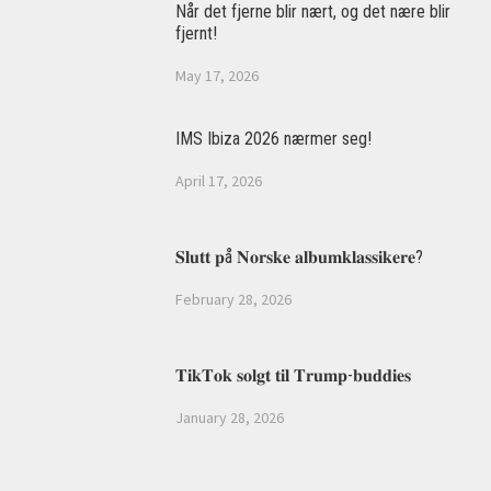
Når det fjerne blir nært, og det nære blir
fjernt!
May 17, 2026
IMS Ibiza 2026 nærmer seg!
April 17, 2026
𝐒𝐥𝐮𝐭𝐭 𝐩å 𝐍𝐨𝐫𝐬𝐤𝐞 𝐚𝐥𝐛𝐮𝐦𝐤𝐥𝐚𝐬𝐬𝐢𝐤𝐞𝐫𝐞?
February 28, 2026
𝐓𝐢𝐤𝐓𝐨𝐤 𝐬𝐨𝐥𝐠𝐭 𝐭𝐢𝐥 𝐓𝐫𝐮𝐦𝐩-𝐛𝐮𝐝𝐝𝐢𝐞𝐬
January 28, 2026