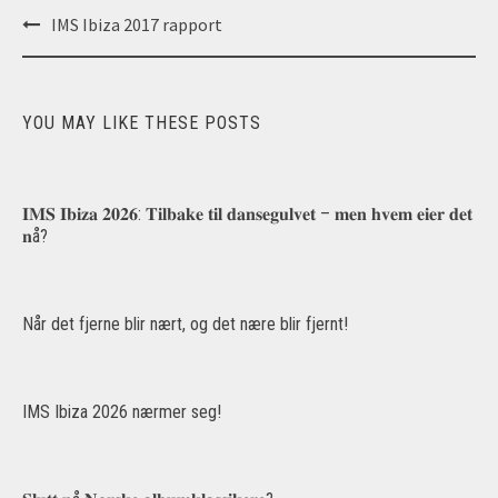
Post
IMS Ibiza 2017 rapport
navigation
YOU MAY LIKE THESE POSTS
𝐈𝐌𝐒 𝐈𝐛𝐢𝐳𝐚 𝟐𝟎𝟐𝟔: 𝐓𝐢𝐥𝐛𝐚𝐤𝐞 𝐭𝐢𝐥 𝐝𝐚𝐧𝐬𝐞𝐠𝐮𝐥𝐯𝐞𝐭 – 𝐦𝐞𝐧 𝐡𝐯𝐞𝐦 𝐞𝐢𝐞𝐫 𝐝𝐞𝐭
𝐧å?
Når det fjerne blir nært, og det nære blir fjernt!
IMS Ibiza 2026 nærmer seg!