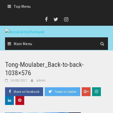
Skip
Top Menu
to
content
Main Menu
Tong-Moulaber_Back-to-back-
1038×576
18/08/2017
admin
Share on facebook
Tweet on twitter