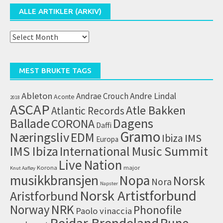
ALLE ARTIKLER (ARKIV)
Alle
artikler
(arkiv)
MEST BRUKTE TAGS
Ableton
Andrae Crouch
Andre Lindal
Aconte
2018
ASCAP
Atle Bakken
Atlantic Records
Dagens
Ballade
CORONA
Daffi
Gramo
Næringsliv
EDM
IMS
Ibiza
Europa
IMS Ibiza
International Music Summit
Live Nation
Korona
major
Knut Aafløy
musikkbransjen
Nopa
Norsk
Nora
Napster
Norsk Artistforbund
Aristforbund
NRK
Norway
Phonofile
Paolo vinaccia