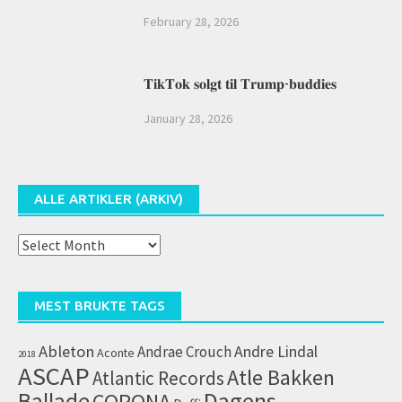
February 28, 2026
𝐓𝐢𝐤𝐓𝐨𝐤 𝐬𝐨𝐥𝐠𝐭 𝐭𝐢𝐥 𝐓𝐫𝐮𝐦𝐩-𝐛𝐮𝐝𝐝𝐢𝐞𝐬
January 28, 2026
ALLE ARTIKLER (ARKIV)
Alle
artikler
(arkiv)
MEST BRUKTE TAGS
Ableton
Andrae Crouch
Andre Lindal
Aconte
2018
ASCAP
Atle Bakken
Atlantic Records
Dagens
Ballade
CORONA