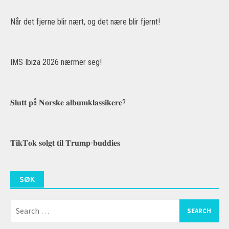
Når det fjerne blir nært, og det nære blir fjernt!
IMS Ibiza 2026 nærmer seg!
𝐒𝐥𝐮𝐭𝐭 𝐩å 𝐍𝐨𝐫𝐬𝐤𝐞 𝐚𝐥𝐛𝐮𝐦𝐤𝐥𝐚𝐬𝐬𝐢𝐤𝐞𝐫𝐞?
𝐓𝐢𝐤𝐓𝐨𝐤 𝐬𝐨𝐥𝐠𝐭 𝐭𝐢𝐥 𝐓𝐫𝐮𝐦𝐩-𝐛𝐮𝐝𝐝𝐢𝐞𝐬
SØK
Search
for: