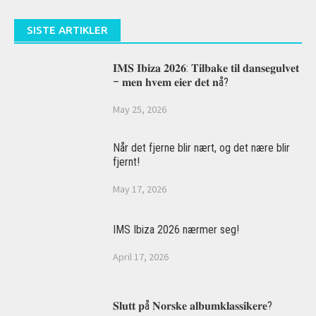
SISTE ARTIKLER
𝐈𝐌𝐒 𝐈𝐛𝐢𝐳𝐚 𝟐𝟎𝟐𝟔: 𝐓𝐢𝐥𝐛𝐚𝐤𝐞 𝐭𝐢𝐥 𝐝𝐚𝐧𝐬𝐞𝐠𝐮𝐥𝐯𝐞𝐭
– 𝐦𝐞𝐧 𝐡𝐯𝐞𝐦 𝐞𝐢𝐞𝐫 𝐝𝐞𝐭 𝐧å?
May 25, 2026
Når det fjerne blir nært, og det nære blir
fjernt!
May 17, 2026
IMS Ibiza 2026 nærmer seg!
April 17, 2026
𝐒𝐥𝐮𝐭𝐭 𝐩å 𝐍𝐨𝐫𝐬𝐤𝐞 𝐚𝐥𝐛𝐮𝐦𝐤𝐥𝐚𝐬𝐬𝐢𝐤𝐞𝐫𝐞?