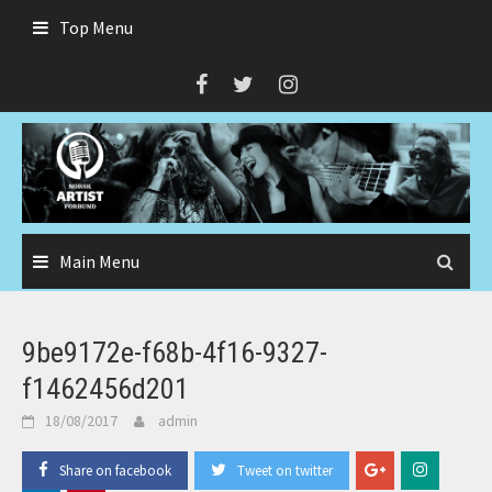
Skip
Top Menu
to
content
Main Menu
9be9172e-f68b-4f16-9327-
f1462456d201
18/08/2017
admin
Share on facebook
Tweet on twitter