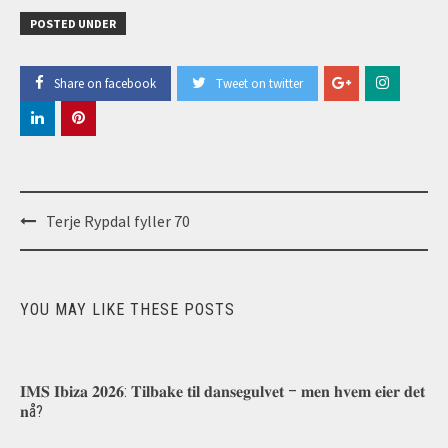
POSTED UNDER
Share on facebook
Tweet on twitter
Post
Terje Rypdal fyller 70
navigation
YOU MAY LIKE THESE POSTS
𝐈𝐌𝐒 𝐈𝐛𝐢𝐳𝐚 𝟐𝟎𝟐𝟔: 𝐓𝐢𝐥𝐛𝐚𝐤𝐞 𝐭𝐢𝐥 𝐝𝐚𝐧𝐬𝐞𝐠𝐮𝐥𝐯𝐞𝐭 – 𝐦𝐞𝐧 𝐡𝐯𝐞𝐦 𝐞𝐢𝐞𝐫 𝐝𝐞𝐭
𝐧å?