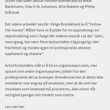
Styret han leder består foruten Brendeland av Mikal
Bøckmann, Olav Erik Johansen, Atle Bakken og Philip
Vrålstad.
Det videre arbeidet består i følge Brendeland av å ”follow
the money”. Målet hans er å jobbe for en opprydning i en
skjevfordeling som i følge NA-lederen består i at det ”aldri,
noen gang, har vært flere kulturmidler tilgjengelig i det
frie feltet og mindre igjen til profesjonelle aktører,
opphavere og utøvere”.
Artistforbundets mål er å bli en organisasjon som, mer
spisset enn andre organisasjoner, jobber for den
profesjonelle del av bransjen. Brendeland sier at dette ikke
innebærer noe angrep på amatører, men at de som har
musikken som levebrød må prioriteres, ikke minst når
rettighetspenger blir fordelt som støtte.
Les mer her