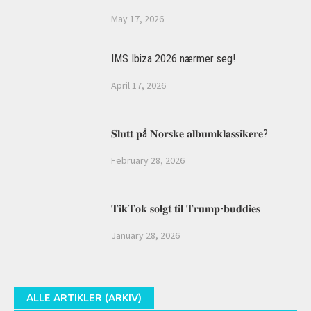
May 17, 2026
IMS Ibiza 2026 nærmer seg!
April 17, 2026
𝐒𝐥𝐮𝐭𝐭 𝐩å 𝐍𝐨𝐫𝐬𝐤𝐞 𝐚𝐥𝐛𝐮𝐦𝐤𝐥𝐚𝐬𝐬𝐢𝐤𝐞𝐫𝐞?
February 28, 2026
𝐓𝐢𝐤𝐓𝐨𝐤 𝐬𝐨𝐥𝐠𝐭 𝐭𝐢𝐥 𝐓𝐫𝐮𝐦𝐩-𝐛𝐮𝐝𝐝𝐢𝐞𝐬
January 28, 2026
ALLE ARTIKLER (ARKIV)