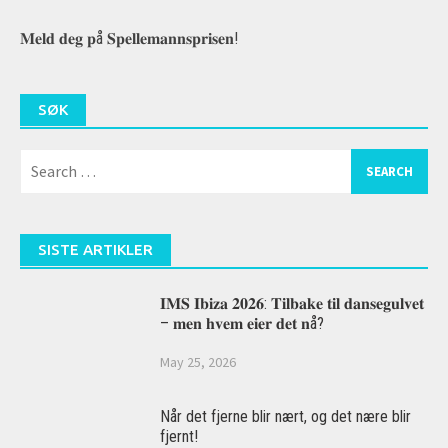
𝐌𝐞𝐥𝐝 𝐝𝐞𝐠 𝐩å 𝐒𝐩𝐞𝐥𝐥𝐞𝐦𝐚𝐧𝐧𝐬𝐩𝐫𝐢𝐬𝐞𝐧!
SØK
Search
for:
SISTE ARTIKLER
𝐈𝐌𝐒 𝐈𝐛𝐢𝐳𝐚 𝟐𝟎𝟐𝟔: 𝐓𝐢𝐥𝐛𝐚𝐤𝐞 𝐭𝐢𝐥 𝐝𝐚𝐧𝐬𝐞𝐠𝐮𝐥𝐯𝐞𝐭
– 𝐦𝐞𝐧 𝐡𝐯𝐞𝐦 𝐞𝐢𝐞𝐫 𝐝𝐞𝐭 𝐧å?
May 25, 2026
Når det fjerne blir nært, og det nære blir
fjernt!