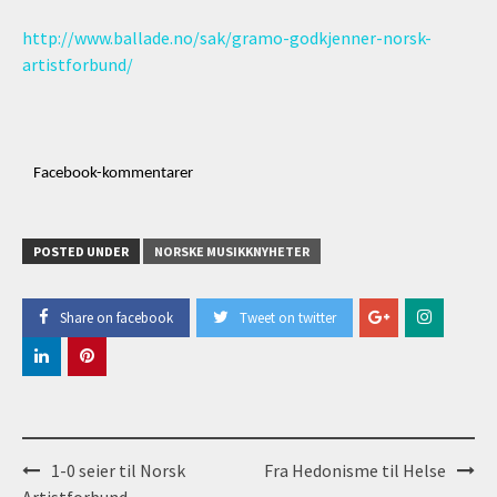
http://www.ballade.no/sak/gramo-godkjenner-norsk-
artistforbund/
Facebook-kommentarer
POSTED UNDER
NORSKE MUSIKKNYHETER
Share on facebook
Tweet on twitter
Post
1-0 seier til Norsk
Fra Hedonisme til Helse
Artistforbund