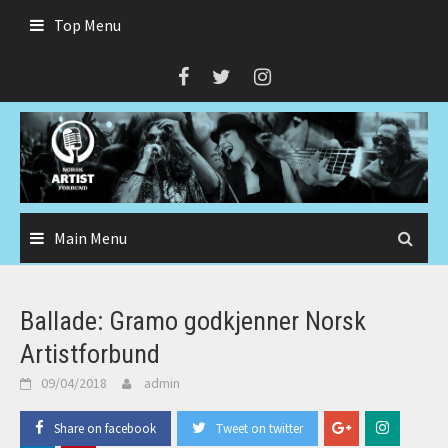
Skip
Top Menu
to
content
Main Menu
Ballade: Gramo godkjenner Norsk
Artistforbund
09/04/2018
admin
Share on facebook
Tweet on twitter