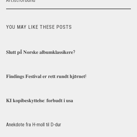
navigation
YOU MAY LIKE THESE POSTS
𝐒𝐥𝐮𝐭𝐭 𝐩å 𝐍𝐨𝐫𝐬𝐤𝐞 𝐚𝐥𝐛𝐮𝐦𝐤𝐥𝐚𝐬𝐬𝐢𝐤𝐞𝐫𝐞?
𝐅𝐢𝐧𝐝𝐢𝐧𝐠𝐬 𝐅𝐞𝐬𝐭𝐢𝐯𝐚𝐥 𝐞𝐫 𝐫𝐞𝐭𝐭 𝐫𝐮𝐧𝐝𝐭 𝐡𝐣ø𝐫𝐧𝐞𝐭!
𝐊𝐈 𝐤𝐨𝐩𝐢𝐛𝐞𝐬𝐤𝐲𝐭𝐭𝐞𝐥𝐬𝐞: 𝐟𝐨𝐫𝐛𝐮𝐝𝐭 𝐢 𝐮𝐬𝐚
Anekdote fra H-moll til D-dur