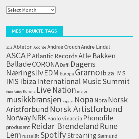
Alle
artikler
(arkiv)
MEST BRUKTE TAGS
Ableton
Andrae Crouch
Andre Lindal
Aconte
2018
ASCAP
Atle Bakken
Atlantic Records
Dagens
Ballade
CORONA
Daffi
Gramo
Næringsliv
EDM
IMS
Ibiza
Europa
IMS Ibiza
International Music Summit
Live Nation
Korona
major
Knut Aafløy
musikkbransjen
Nopa
Norsk
Nora
Napster
Norsk Artistforbund
Aristforbund
NRK
Norway
Phonofile
Paolo vinaccia
Reidar Brendeland
Rune
produsent
Lem
Spotify
Streaming
Sæmund
russelåt