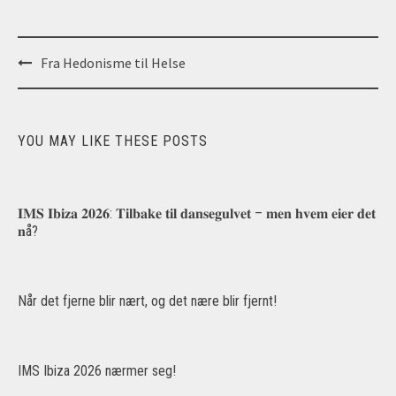
Post
Fra Hedonisme til Helse
navigation
YOU MAY LIKE THESE POSTS
𝐈𝐌𝐒 𝐈𝐛𝐢𝐳𝐚 𝟐𝟎𝟐𝟔: 𝐓𝐢𝐥𝐛𝐚𝐤𝐞 𝐭𝐢𝐥 𝐝𝐚𝐧𝐬𝐞𝐠𝐮𝐥𝐯𝐞𝐭 – 𝐦𝐞𝐧 𝐡𝐯𝐞𝐦 𝐞𝐢𝐞𝐫 𝐝𝐞𝐭
𝐧å?
Når det fjerne blir nært, og det nære blir fjernt!
IMS Ibiza 2026 nærmer seg!