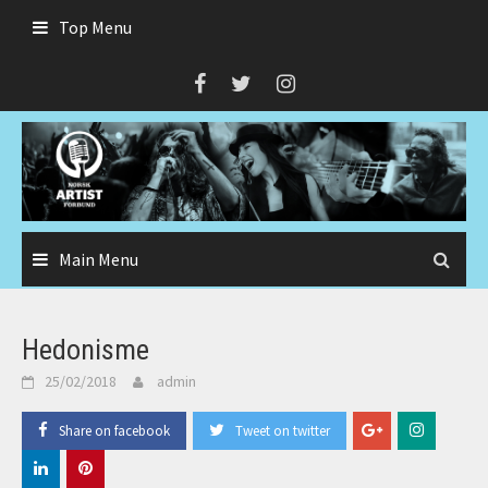
Skip
Top Menu
to
content
Main Menu
Hedonisme
25/02/2018
admin
Share on facebook
Tweet on twitter