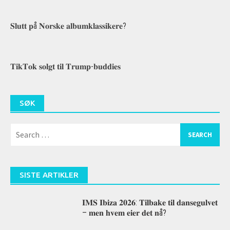
𝐒𝐥𝐮𝐭𝐭 𝐩å 𝐍𝐨𝐫𝐬𝐤𝐞 𝐚𝐥𝐛𝐮𝐦𝐤𝐥𝐚𝐬𝐬𝐢𝐤𝐞𝐫𝐞?
𝐓𝐢𝐤𝐓𝐨𝐤 𝐬𝐨𝐥𝐠𝐭 𝐭𝐢𝐥 𝐓𝐫𝐮𝐦𝐩-𝐛𝐮𝐝𝐝𝐢𝐞𝐬
SØK
Search
for:
SISTE ARTIKLER
𝐈𝐌𝐒 𝐈𝐛𝐢𝐳𝐚 𝟐𝟎𝟐𝟔: 𝐓𝐢𝐥𝐛𝐚𝐤𝐞 𝐭𝐢𝐥 𝐝𝐚𝐧𝐬𝐞𝐠𝐮𝐥𝐯𝐞𝐭
– 𝐦𝐞𝐧 𝐡𝐯𝐞𝐦 𝐞𝐢𝐞𝐫 𝐝𝐞𝐭 𝐧å?