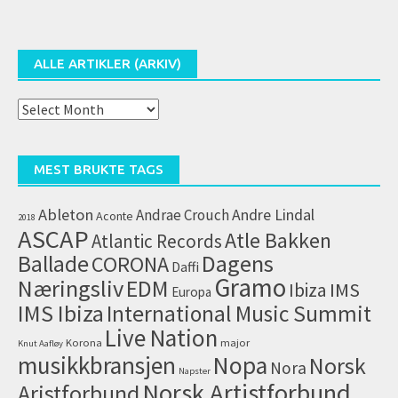
ALLE ARTIKLER (ARKIV)
Alle
artikler
(arkiv)
MEST BRUKTE TAGS
Ableton
Andrae Crouch
Andre Lindal
Aconte
2018
ASCAP
Atle Bakken
Atlantic Records
Dagens
Ballade
CORONA
Daffi
Gramo
Næringsliv
EDM
IMS
Ibiza
Europa
IMS Ibiza
International Music Summit
Live Nation
Korona
major
Knut Aafløy
musikkbransjen
Nopa
Norsk
Nora
Napster
Norsk Artistforbund
Aristforbund