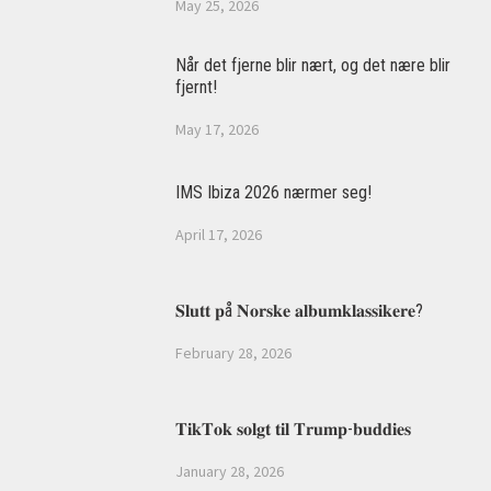
May 25, 2026
Når det fjerne blir nært, og det nære blir
fjernt!
May 17, 2026
IMS Ibiza 2026 nærmer seg!
April 17, 2026
𝐒𝐥𝐮𝐭𝐭 𝐩å 𝐍𝐨𝐫𝐬𝐤𝐞 𝐚𝐥𝐛𝐮𝐦𝐤𝐥𝐚𝐬𝐬𝐢𝐤𝐞𝐫𝐞?
February 28, 2026
𝐓𝐢𝐤𝐓𝐨𝐤 𝐬𝐨𝐥𝐠𝐭 𝐭𝐢𝐥 𝐓𝐫𝐮𝐦𝐩-𝐛𝐮𝐝𝐝𝐢𝐞𝐬
January 28, 2026