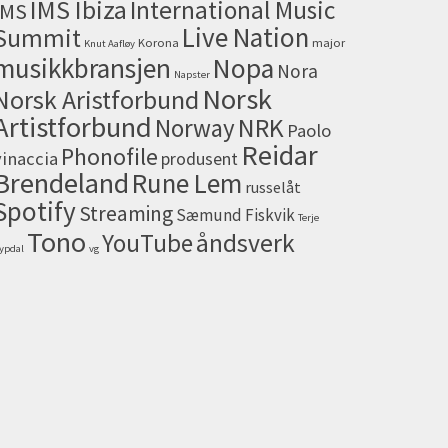
IMS Ibiza
International Music
IMS
Live Nation
Summit
Korona
major
Knut Aafløy
musikkbransjen
Nopa
Nora
Napster
Norsk
Norsk Aristforbund
Artistforbund
NRK
Norway
Paolo
Reidar
Phonofile
vinaccia
produsent
Brendeland
Rune Lem
russelåt
Spotify
Streaming
Sæmund Fiskvik
Terje
Tono
åndsverk
YouTube
ypdal
vg