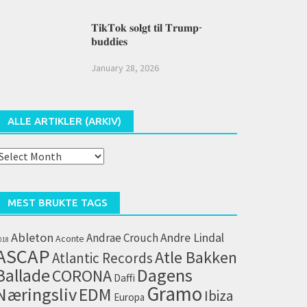
𝐓𝐢𝐤𝐓𝐨𝐤 𝐬𝐨𝐥𝐠𝐭 𝐭𝐢𝐥 𝐓𝐫𝐮𝐦𝐩-
𝐛𝐮𝐝𝐝𝐢𝐞𝐬
January 28, 2026
ALLE ARTIKLER (ARKIV)
lle
rtikler
arkiv)
MEST BRUKTE TAGS
Ableton
Andrae Crouch
Andre Lindal
Aconte
018
ASCAP
Atle Bakken
Atlantic Records
Dagens
Ballade
CORONA
Daffi
Gramo
Næringsliv
EDM
Ibiza
Europa