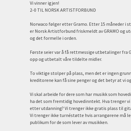
Vi vinner igjen!
2-0 TIL NORSK ARTISTFORBUND
Norwaco følger etter Gramo. Etter 15 måneder i s
er Norsk Artistforbund friskmeldt av GRAMO og utø
og det formelle i orden.
Første seier var å få rettmessige utbetalinger fra G
opp og utbetalt våre tildelte midler.
To viktige stolper på plass, men det er ingen grunn t
kreditorene kan få sine penger og det betyr at vi o
Vi skal arbeide for dere som har musikk som hoved
ha det som fremtidig hovedinntekt. Hva trenger vi f
etter utdanning? Vi trenger ikke gratis plass til gita
Vi trenger ikke turnéstøtte hvis arrangørene må le
publikum for de som lever av musikken.