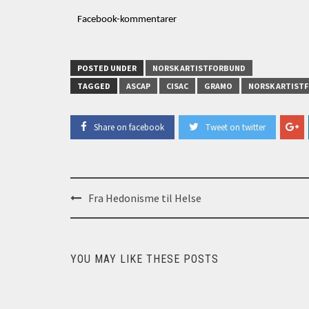
Facebook-kommentarer
POSTED UNDER
NORSK ARTISTFORBUND
TAGGED
ASCAP
CISAC
GRAMO
NORSK ARTIST
Share on facebook
Tweet on twitter
Post
Fra Hedonisme til Helse
navigation
YOU MAY LIKE THESE POSTS