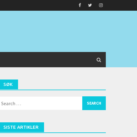
SØK
earch
or:
SISTE ARTIKLER