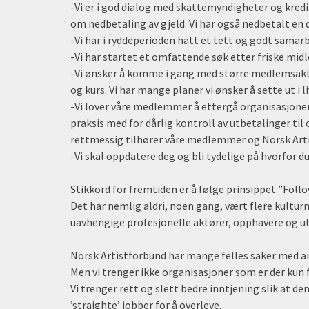
-Vi er i god dialog med skattemyndigheter og kredi
om nedbetaling av gjeld. Vi har også nedbetalt en de
-Vi har i ryddeperioden hatt et tett og godt sam
-Vi har startet et omfattende søk etter friske midle
-Vi ønsker å komme i gang med større medlemsakti
og kurs. Vi har mange planer vi ønsker å sette ut i li
-Vi lover våre medlemmer å ettergå organisasjoner
praksis med for dårlig kontroll av utbetalinger til
rettmessig tilhører våre medlemmer og Norsk Art
-Vi skal oppdatere deg og bli tydelige på hvorfor d
Stikkord for fremtiden er å følge prinsippet ”Foll
Det har nemlig aldri, noen gang, vært flere kulturmi
uavhengige profesjonelle aktører, opphavere og u
Norsk Artistforbund har mange felles saker med an
Men vi trenger ikke organisasjoner som er der kun for
Vi trenger rett og slett bedre inntjening slik at d
’straighte’ jobber for å overleve.