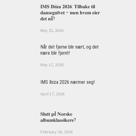
𝐈𝐌𝐒 𝐈𝐛𝐢𝐳𝐚 𝟐𝟎𝟐𝟔: 𝐓𝐢𝐥𝐛𝐚𝐤𝐞 𝐭𝐢𝐥
𝐝𝐚𝐧𝐬𝐞𝐠𝐮𝐥𝐯𝐞𝐭 – 𝐦𝐞𝐧 𝐡𝐯𝐞𝐦 𝐞𝐢𝐞𝐫
𝐝𝐞𝐭 𝐧å?
May 25, 2026
Når det fjerne blir nært, og det
nære blir fjernt!
May 17, 2026
IMS Ibiza 2026 nærmer seg!
April 17, 2026
𝐒𝐥𝐮𝐭𝐭 𝐩å 𝐍𝐨𝐫𝐬𝐤𝐞
𝐚𝐥𝐛𝐮𝐦𝐤𝐥𝐚𝐬𝐬𝐢𝐤𝐞𝐫𝐞?
February 28, 2026