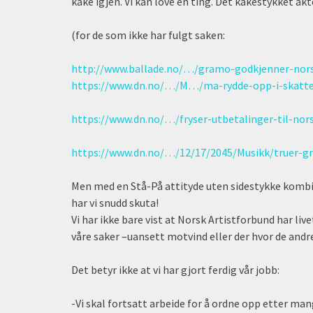
kake igjen. Vi kan love én ting. Det kakestykket akte
(for de som ikke har fulgt saken:
http://www.ballade.no/…/gramo-godkjenner-nors
https://www.dn.no/…/M…/ma-rydde-opp-i-skatt
https://www.dn.no/…/fryser-utbetalinger-til-nor
https://www.dn.no/…/12/17/2045/Musikk/truer-
Men med en Stå-På attityde uten sidestykke komb
har vi snudd skuta!
Vi har ikke bare vist at Norsk Artistforbund har livet
våre saker –uansett motvind eller der hvor de andre 
Det betyr ikke at vi har gjort ferdig vår jobb:
-Vi skal fortsatt arbeide for å ordne opp etter man