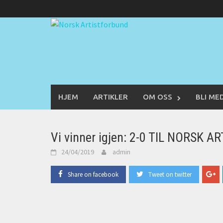
Skip
to
content
HJEM
ARTIKLER
OM OSS
BLI ME
Vi vinner igjen: 2-0 TIL NORSK 
24/04/2019
admin
Share on facebook
Tweet on twitter