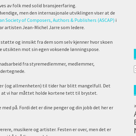
es av folk med solid bransjeerfaring.
vendige, men den internasjonale utviklingen viser at de
an Society of Composers, Authors & Publishers (ASCAP)
i
ar artisten Jean-Michel Jarre som ledere.
, støtte og innsikt fra dem som selv kjenner hvor skoen
kke utsikten mot sin egen voksende lønningspose.
ugnadsarbeid fra styremedlemmer, medlemmer,
A
ndertegnede.
a
(
r (og allmenheten) til tider har blitt mangelfull. Det
at vi har måttet holde kortene tett til brystet.
2
ge med på. Fordi det er dine penger og din jobb det her er
erere, musikere og artister. Festen er over, men det er