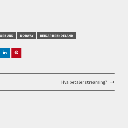
FORBUND
NORWAY
REIDAR BRENDELAND
Hva betaler streaming?