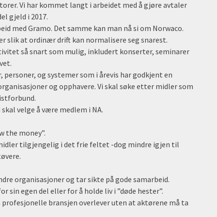
torer. Vi har kommet langt i arbeidet med å gjøre avtaler
l gjeld i 2017.
arbeid med Gramo. Det samme kan man nå si om Norwaco.
r slik at ordinær drift kan normalisere seg snarest.
vitet så snart som mulig, inkludert konserter, seminarer
vet.
, personer, og systemer som i årevis har godkjent en
 organisasjoner og opphavere. Vi skal søke etter midler som
istforbund.
u skal velge å være medlem i NA.
ow the money”.
dler tilgjengelig i det frie feltet -dog mindre igjen til
tøvere.
dre organisasjoner og tar sikte på gode samarbeid.
 sin egen del eller for å holde liv i ”døde hester”.
en profesjonelle bransjen overlever uten at aktørene må ta