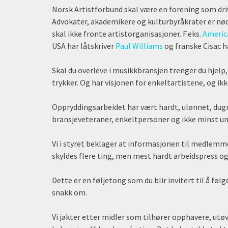
Norsk Artistforbund skal være en forening som driv
Advokater, akademikere og kulturbyråkrater er nød
skal ikke fronte artistorganisasjoner. F.eks.
Americ
USA har låtskriver
Paul Williams
og franske Cisac h
Skal du overleve i musikkbransjen trenger du hjelp
trykker. Og har visjonen for enkeltartistene, og i
Oppryddingsarbeidet har vært hardt, ulønnet, d
bransjeveteraner, enkeltpersoner og ikke minst u
Vi i styret beklager at informasjonen til medlemme
skyldes flere ting, men mest hardt arbeidspress og 
Dette er en føljetong som du blir invitert til å føl
snakk om.
Vi jakter etter midler som tilhører opphavere, utøv