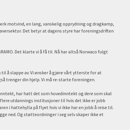
terk motvind, en lang, vanskelig opprydning og dragkamp,
versektor. Det betyr at dagens styre har foreningsdriften
RAMO. Det klarte vi å få til. Nå har altså Norwaco fulgt
il å slappe av. Vi ønsker å gjøre vårt ytterste for at
gså trenger din hjelp. Vi må re-starte foreningen.
inntekt, har hatt det som hovedinntekt og dere som skal
lere utdannings institusjoner til hvis det ikke er jobb
ren i hattehylla på flyet hvis vi ikke har en jobb å reise til.
gge ned. Og støtteordninger i seg selv skaper ikke et