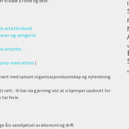
r vi både å finne og dele.
k-artistforbund
ekrav-og-pengerot
sk-artistfor…
gramo-med-retten
)
R
inert med spisset organisasjonskunnskap og nytenkning
s rett. -Vi har via gjerning vist at vi kjemper uavbrutt for
tar ferie.
ge års vanskjøtsel av økonomi og drift.