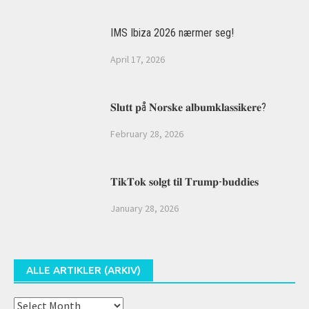
IMS Ibiza 2026 nærmer seg!
April 17, 2026
𝐒𝐥𝐮𝐭𝐭 𝐩å 𝐍𝐨𝐫𝐬𝐤𝐞 𝐚𝐥𝐛𝐮𝐦𝐤𝐥𝐚𝐬𝐬𝐢𝐤𝐞𝐫𝐞?
February 28, 2026
𝐓𝐢𝐤𝐓𝐨𝐤 𝐬𝐨𝐥𝐠𝐭 𝐭𝐢𝐥 𝐓𝐫𝐮𝐦𝐩-𝐛𝐮𝐝𝐝𝐢𝐞𝐬
January 28, 2026
ALLE ARTIKLER (ARKIV)
Alle