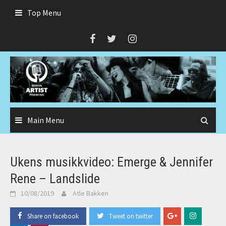
Skip
Top Menu
to
content
Main Menu
Ukens musikkvideo: Emerge & Jennifer
Rene – Landslide
10/08/2019
Atle Bakken
Share on facebook
Tweet on twitter