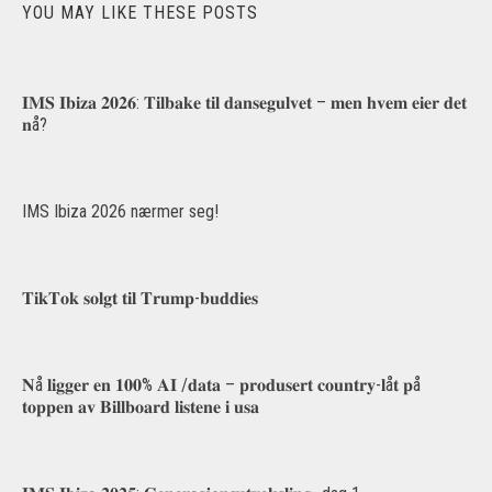
YOU MAY LIKE THESE POSTS
𝐈𝐌𝐒 𝐈𝐛𝐢𝐳𝐚 𝟐𝟎𝟐𝟔: 𝐓𝐢𝐥𝐛𝐚𝐤𝐞 𝐭𝐢𝐥 𝐝𝐚𝐧𝐬𝐞𝐠𝐮𝐥𝐯𝐞𝐭 – 𝐦𝐞𝐧 𝐡𝐯𝐞𝐦 𝐞𝐢𝐞𝐫 𝐝𝐞𝐭
𝐧å?
IMS Ibiza 2026 nærmer seg!
𝐓𝐢𝐤𝐓𝐨𝐤 𝐬𝐨𝐥𝐠𝐭 𝐭𝐢𝐥 𝐓𝐫𝐮𝐦𝐩-𝐛𝐮𝐝𝐝𝐢𝐞𝐬
𝐍å 𝐥𝐢𝐠𝐠𝐞𝐫 𝐞𝐧 𝟏𝟎𝟎% 𝐀𝐈 /𝐝𝐚𝐭𝐚 – 𝐩𝐫𝐨𝐝𝐮𝐬𝐞𝐫𝐭 𝐜𝐨𝐮𝐧𝐭𝐫𝐲-𝐥å𝐭 𝐩å
𝐭𝐨𝐩𝐩𝐞𝐧 𝐚𝐯 𝐁𝐢𝐥𝐥𝐛𝐨𝐚𝐫𝐝 𝐥𝐢𝐬𝐭𝐞𝐧𝐞 𝐢 𝐮𝐬𝐚