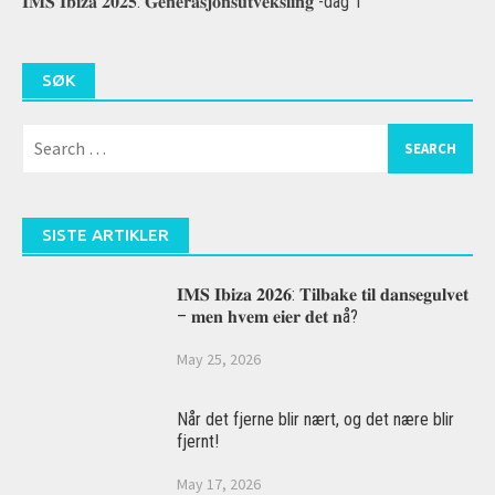
𝐈𝐌𝐒 𝐈𝐛𝐢𝐳𝐚 𝟐𝟎𝟐𝟓: 𝐆𝐞𝐧𝐞𝐫𝐚𝐬𝐣𝐨𝐧𝐬𝐮𝐭𝐯𝐞𝐤𝐬𝐥𝐢𝐧𝐠 -dag 1
SØK
Search
for:
SISTE ARTIKLER
𝐈𝐌𝐒 𝐈𝐛𝐢𝐳𝐚 𝟐𝟎𝟐𝟔: 𝐓𝐢𝐥𝐛𝐚𝐤𝐞 𝐭𝐢𝐥 𝐝𝐚𝐧𝐬𝐞𝐠𝐮𝐥𝐯𝐞𝐭
– 𝐦𝐞𝐧 𝐡𝐯𝐞𝐦 𝐞𝐢𝐞𝐫 𝐝𝐞𝐭 𝐧å?
May 25, 2026
Når det fjerne blir nært, og det nære blir
fjernt!
May 17, 2026