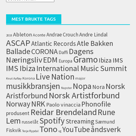
artikler
(arkiv)
MEST BRUKTE TAGS
Ableton
Andrae Crouch
Andre Lindal
Aconte
2018
ASCAP
Atle Bakken
Atlantic Records
Dagens
Ballade
CORONA
Daffi
Gramo
Næringsliv
EDM
IMS
Ibiza
Europa
IMS Ibiza
International Music Summit
Live Nation
Korona
major
Knut Aafløy
musikkbransjen
Nopa
Norsk
Nora
Napster
Norsk Artistforbund
Aristforbund
NRK
Norway
Phonofile
Paolo vinaccia
Reidar Brendeland
Rune
produsent
Lem
Spotify
Streaming
Sæmund
russelåt
Tono
åndsverk
YouTube
Fiskvik
Terje Rypdal
vg