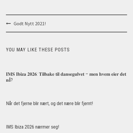
Post
Godt Nytt 2021!
navigation
YOU MAY LIKE THESE POSTS
𝐈𝐌𝐒 𝐈𝐛𝐢𝐳𝐚 𝟐𝟎𝟐𝟔: 𝐓𝐢𝐥𝐛𝐚𝐤𝐞 𝐭𝐢𝐥 𝐝𝐚𝐧𝐬𝐞𝐠𝐮𝐥𝐯𝐞𝐭 – 𝐦𝐞𝐧 𝐡𝐯𝐞𝐦 𝐞𝐢𝐞𝐫 𝐝𝐞𝐭
𝐧å?
Når det fjerne blir nært, og det nære blir fjernt!
IMS Ibiza 2026 nærmer seg!