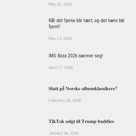
May 25, 2026
Når det fjerne blir nært, og det nære blir
fjernt!
May 17, 2026
IMS Ibiza 2026 nærmer seg!
April 17, 2026
𝐒𝐥𝐮𝐭𝐭 𝐩å 𝐍𝐨𝐫𝐬𝐤𝐞 𝐚𝐥𝐛𝐮𝐦𝐤𝐥𝐚𝐬𝐬𝐢𝐤𝐞𝐫𝐞?
February 28, 2026
𝐓𝐢𝐤𝐓𝐨𝐤 𝐬𝐨𝐥𝐠𝐭 𝐭𝐢𝐥 𝐓𝐫𝐮𝐦𝐩-𝐛𝐮𝐝𝐝𝐢𝐞𝐬
January 28, 2026