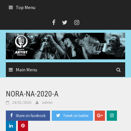
Skip
Top Menu
to
content
Main Menu
NORA-NA-2020-A
24/01/2020
admin
Share on facebook
Tweet on twitter