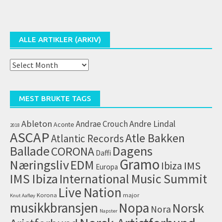
ALLE ARTIKLER (ARKIV)
Alle
artikler
(arkiv)
MEST BRUKTE TAGS
Ableton
Andrae Crouch
Andre Lindal
Aconte
2018
ASCAP
Atle Bakken
Atlantic Records
Dagens
Ballade
CORONA
Daffi
Gramo
Næringsliv
EDM
IMS
Ibiza
Europa
IMS Ibiza
International Music Summit
Live Nation
Korona
major
Knut Aafløy
musikkbransjen
Nopa
Norsk
Nora
Napster