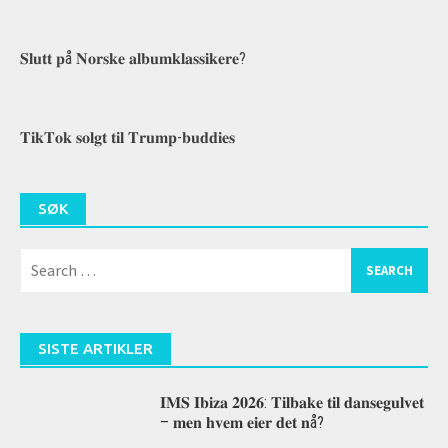
𝐒𝐥𝐮𝐭𝐭 𝐩å 𝐍𝐨𝐫𝐬𝐤𝐞 𝐚𝐥𝐛𝐮𝐦𝐤𝐥𝐚𝐬𝐬𝐢𝐤𝐞𝐫𝐞?
𝐓𝐢𝐤𝐓𝐨𝐤 𝐬𝐨𝐥𝐠𝐭 𝐭𝐢𝐥 𝐓𝐫𝐮𝐦𝐩-𝐛𝐮𝐝𝐝𝐢𝐞𝐬
SØK
Search
for:
SISTE ARTIKLER
𝐈𝐌𝐒 𝐈𝐛𝐢𝐳𝐚 𝟐𝟎𝟐𝟔: 𝐓𝐢𝐥𝐛𝐚𝐤𝐞 𝐭𝐢𝐥 𝐝𝐚𝐧𝐬𝐞𝐠𝐮𝐥𝐯𝐞𝐭
– 𝐦𝐞𝐧 𝐡𝐯𝐞𝐦 𝐞𝐢𝐞𝐫 𝐝𝐞𝐭 𝐧å?