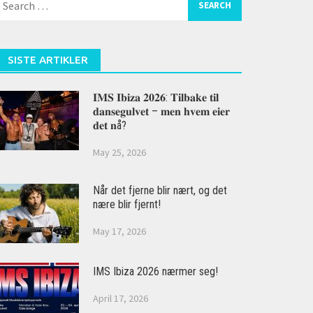
or:
SISTE ARTIKLER
𝐈𝐌𝐒 𝐈𝐛𝐢𝐳𝐚 𝟐𝟎𝟐𝟔: 𝐓𝐢𝐥𝐛𝐚𝐤𝐞 𝐭𝐢𝐥
𝐝𝐚𝐧𝐬𝐞𝐠𝐮𝐥𝐯𝐞𝐭 – 𝐦𝐞𝐧 𝐡𝐯𝐞𝐦 𝐞𝐢𝐞𝐫
𝐝𝐞𝐭 𝐧å?
May 25, 2026
Når det fjerne blir nært, og det
nære blir fjernt!
May 17, 2026
IMS Ibiza 2026 nærmer seg!
April 17, 2026