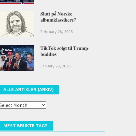
𝐒𝐥𝐮𝐭𝐭 𝐩å 𝐍𝐨𝐫𝐬𝐤𝐞
𝐚𝐥𝐛𝐮𝐦𝐤𝐥𝐚𝐬𝐬𝐢𝐤𝐞𝐫𝐞?
February 28, 2026
𝐓𝐢𝐤𝐓𝐨𝐤 𝐬𝐨𝐥𝐠𝐭 𝐭𝐢𝐥 𝐓𝐫𝐮𝐦𝐩-
𝐛𝐮𝐝𝐝𝐢𝐞𝐬
January 28, 2026
ALLE ARTIKLER (ARKIV)
lle
rtikler
arkiv)
MEST BRUKTE TAGS