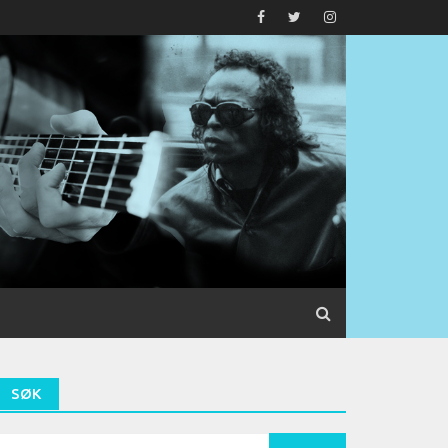
SØK
earch