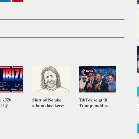
za 2026
𝐒𝐥𝐮𝐭𝐭 𝐩å 𝐍𝐨𝐫𝐬𝐤𝐞
𝐓𝐢𝐤𝐓𝐨𝐤 𝐬𝐨𝐥𝐠𝐭 𝐭𝐢𝐥
seg!
𝐚𝐥𝐛𝐮𝐦𝐤𝐥𝐚𝐬𝐬𝐢𝐤𝐞𝐫𝐞?
𝐓𝐫𝐮𝐦𝐩-𝐛𝐮𝐝𝐝𝐢𝐞𝐬
A
a
(