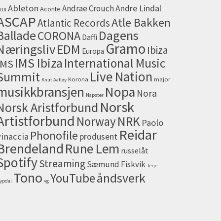
Ableton
Andrae Crouch
Andre Lindal
Aconte
018
ASCAP
Atle Bakken
Atlantic Records
Dagens
Ballade
CORONA
Daffi
Gramo
Næringsliv
EDM
Ibiza
Europa
IMS Ibiza
International Music
IMS
Live Nation
Summit
Korona
major
Knut Aafløy
musikkbransjen
Nopa
Nora
Napster
Norsk
Norsk Aristforbund
Artistforbund
NRK
Norway
Paolo
Reidar
Phonofile
vinaccia
produsent
Brendeland
Rune Lem
russelåt
Spotify
Streaming
Sæmund Fiskvik
Terje
Tono
åndsverk
YouTube
ypdal
vg