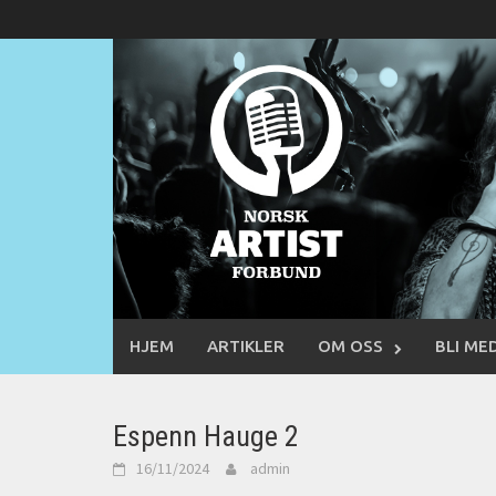
Skip
to
content
HJEM
ARTIKLER
OM OSS
BLI ME
Espenn Hauge 2
16/11/2024
admin