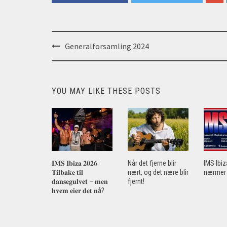
Post
Generalforsamling 2024
navigation
YOU MAY LIKE THESE POSTS
𝐈𝐌𝐒 𝐈𝐛𝐢𝐳𝐚 𝟐𝟎𝟐𝟔:
Når det fjerne blir
IMS Ibi
𝐓𝐢𝐥𝐛𝐚𝐤𝐞 𝐭𝐢𝐥
nært, og det nære blir
nærmer 
𝐝𝐚𝐧𝐬𝐞𝐠𝐮𝐥𝐯𝐞𝐭 – 𝐦𝐞𝐧
fjernt!
𝐡𝐯𝐞𝐦 𝐞𝐢𝐞𝐫 𝐝𝐞𝐭 𝐧å?